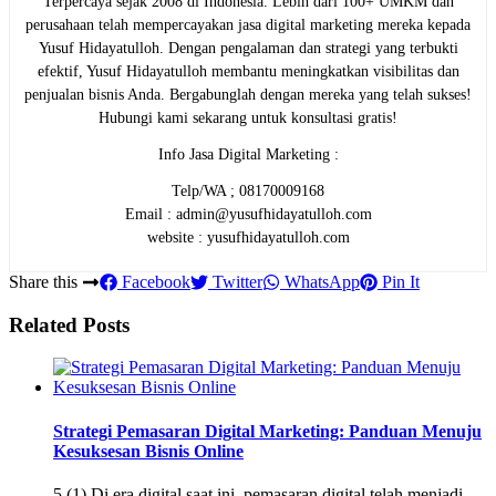
Terpercaya sejak 2008 di Indonesia. Lebih dari 100+ UMKM dan
perusahaan telah mempercayakan jasa digital marketing mereka kepada
Yusuf Hidayatulloh. Dengan pengalaman dan strategi yang terbukti
efektif, Yusuf Hidayatulloh membantu meningkatkan visibilitas dan
penjualan bisnis Anda. Bergabunglah dengan mereka yang telah sukses!
Hubungi kami sekarang untuk konsultasi gratis!
Info Jasa Digital Marketing :
Telp/WA ; 08170009168
Email : admin@yusufhidayatulloh.com
website : yusufhidayatulloh.com
Share this
Facebook
Twitter
WhatsApp
Pin It
Related Posts
Strategi Pemasaran Digital Marketing: Panduan Menuju
Kesuksesan Bisnis Online
5 (1) Di era digital saat ini, pemasaran digital telah menjadi