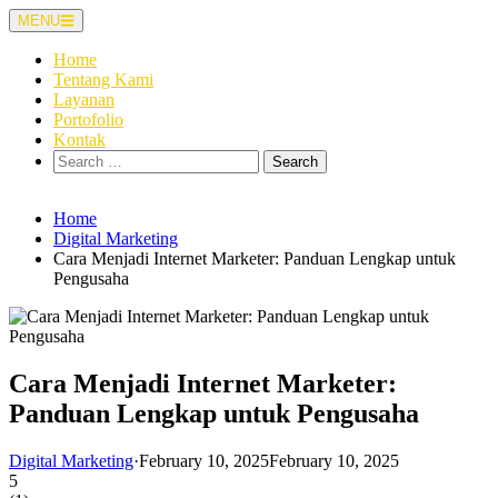
Skip
MENU
to
content
Home
Tentang Kami
Layanan
Portofolio
Kontak
Search
for:
Home
Digital Marketing
Cara Menjadi Internet Marketer: Panduan Lengkap untuk
Pengusaha
Cara Menjadi Internet Marketer:
Panduan Lengkap untuk Pengusaha
Digital Marketing
·
February 10, 2025
February 10, 2025
5