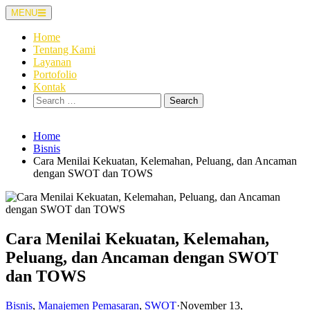
Skip
MENU
to
content
Home
Tentang Kami
Layanan
Portofolio
Kontak
Search
for:
Home
Bisnis
Cara Menilai Kekuatan, Kelemahan, Peluang, dan Ancaman
dengan SWOT dan TOWS
Cara Menilai Kekuatan, Kelemahan,
Peluang, dan Ancaman dengan SWOT
dan TOWS
Bisnis
,
Manajemen Pemasaran
,
SWOT
·
November 13,