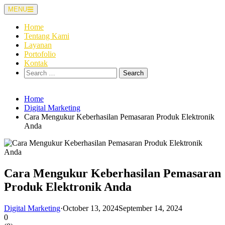
Skip
MENU
to
content
Home
Tentang Kami
Layanan
Portofolio
Kontak
Search
for:
Home
Digital Marketing
Cara Mengukur Keberhasilan Pemasaran Produk Elektronik
Anda
Cara Mengukur Keberhasilan Pemasaran
Produk Elektronik Anda
Digital Marketing
·
October 13, 2024
September 14, 2024
0