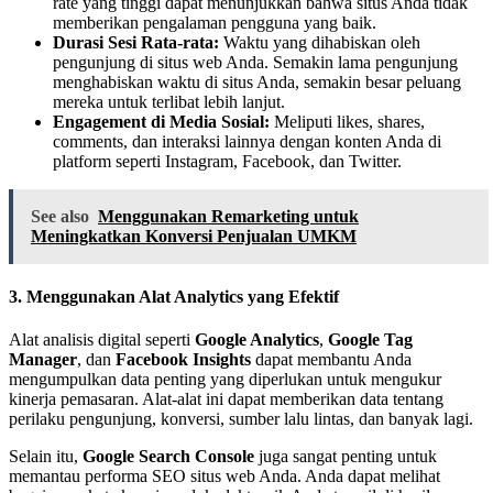
rate yang tinggi dapat menunjukkan bahwa situs Anda tidak
memberikan pengalaman pengguna yang baik.
Durasi Sesi Rata-rata:
Waktu yang dihabiskan oleh
pengunjung di situs web Anda. Semakin lama pengunjung
menghabiskan waktu di situs Anda, semakin besar peluang
mereka untuk terlibat lebih lanjut.
Engagement di Media Sosial:
Meliputi likes, shares,
comments, dan interaksi lainnya dengan konten Anda di
platform seperti Instagram, Facebook, dan Twitter.
See also
Menggunakan Remarketing untuk
Meningkatkan Konversi Penjualan UMKM
3. Menggunakan Alat Analytics yang Efektif
Alat analisis digital seperti
Google Analytics
,
Google Tag
Manager
, dan
Facebook Insights
dapat membantu Anda
mengumpulkan data penting yang diperlukan untuk mengukur
kinerja pemasaran. Alat-alat ini dapat memberikan data tentang
perilaku pengunjung, konversi, sumber lalu lintas, dan banyak lagi.
Selain itu,
Google Search Console
juga sangat penting untuk
memantau performa SEO situs web Anda. Anda dapat melihat