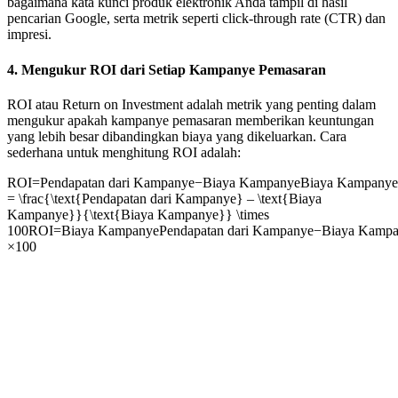
bagaimana kata kunci produk elektronik Anda tampil di hasil
pencarian Google, serta metrik seperti click-through rate (CTR) dan
impresi.
4. Mengukur ROI dari Setiap Kampanye Pemasaran
ROI atau Return on Investment adalah metrik yang penting dalam
mengukur apakah kampanye pemasaran memberikan keuntungan
yang lebih besar dibandingkan biaya yang dikeluarkan. Cara
sederhana untuk menghitung ROI adalah:
ROI=Pendapatan dari Kampanye−Biaya KampanyeBiaya Kampanye
= \frac{\text{Pendapatan dari Kampanye} – \text{Biaya
Kampanye}}{\text{Biaya Kampanye}} \times
100
ROI
=
Biaya Kampanye
Pendapatan dari Kampanye
−
Biaya Kamp
×
100