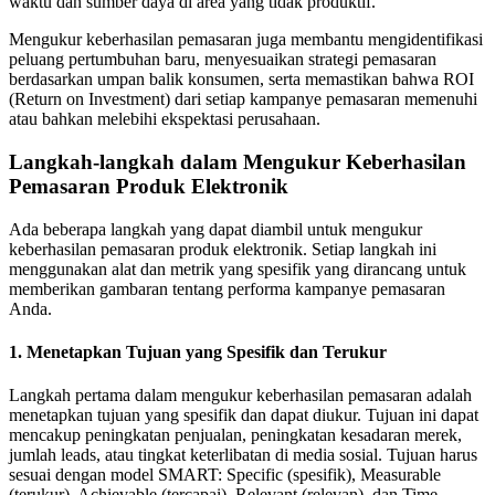
waktu dan sumber daya di area yang tidak produktif.
Mengukur keberhasilan pemasaran juga membantu mengidentifikasi
peluang pertumbuhan baru, menyesuaikan strategi pemasaran
berdasarkan umpan balik konsumen, serta memastikan bahwa ROI
(Return on Investment) dari setiap kampanye pemasaran memenuhi
atau bahkan melebihi ekspektasi perusahaan.
Langkah-langkah dalam Mengukur Keberhasilan
Pemasaran Produk Elektronik
Ada beberapa langkah yang dapat diambil untuk mengukur
keberhasilan pemasaran produk elektronik. Setiap langkah ini
menggunakan alat dan metrik yang spesifik yang dirancang untuk
memberikan gambaran tentang performa kampanye pemasaran
Anda.
1. Menetapkan Tujuan yang Spesifik dan Terukur
Langkah pertama dalam mengukur keberhasilan pemasaran adalah
menetapkan tujuan yang spesifik dan dapat diukur. Tujuan ini dapat
mencakup peningkatan penjualan, peningkatan kesadaran merek,
jumlah leads, atau tingkat keterlibatan di media sosial. Tujuan harus
sesuai dengan model SMART: Specific (spesifik), Measurable
(terukur), Achievable (tercapai), Relevant (relevan), dan Time-