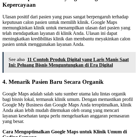
Kepercayaan
Ulasan positif dari pasien yang puas sangat berpengaruh terhadap
keputusan calon pasien untuk memilih klinik. Google Maps
memungkinkan klinik untuk menampilkan ulasan dari pasien yang
telah mendapatkan layanan di klinik Anda. Ulasan ini dapat
meningkatkan kredibilitas klinik dan membantu meyakinkan calon
pasien untuk menggunakan layanan Anda.
See also
11 Contoh Produk Digital yang Laris Manis Saat
Ini: Peluang Bisnis Menguntungkan di Era Digital
4.
Menarik Pasien Baru Secara Organik
Google Maps adalah salah satu sumber utama lalu lintas organik
bagi bisnis lokal, termasuk klinik umum. Dengan memastikan profil
Google My Business dan Google Maps Anda teroptimalkan, klinik
Anda akan lebih mudah ditemukan oleh orang yang mencari
layanan kesehatan tanpa perlu mengeluarkan anggaran pemasaran
yang besar.
Cara Mengoptimalkan Google Maps untuk Klinik Umum di