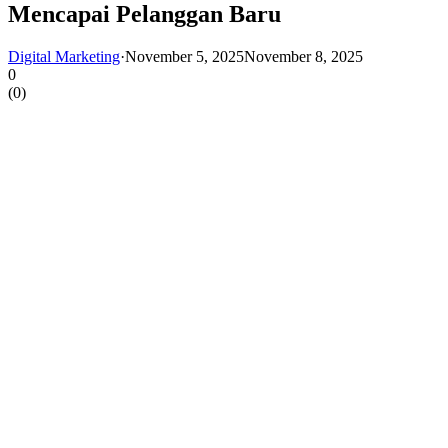
Mencapai Pelanggan Baru
Digital Marketing
·
November 5, 2025
November 8, 2025
0
(
0
)