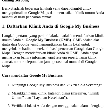
Gading Serpong
Berikut adalah beberapa langkah yang dapat diambil untuk
mengoptimalkan Google Maps dan memastikan klinik umum Anda
muncul di hasil pencarian teratas:
1.
Daftarkan Klinik Anda di Google My Business
Langkah pertama yang perlu dilakukan adalah mendaftarkan klinik
umum Anda di
Google My Business (GMB)
. GMB adalah alat
gratis dari Google yang memungkinkan bisnis lokal untuk
mengelola kehadiran mereka di hasil pencarian Google dan Google
Maps. Dengan mendaftarkan klinik Anda di GMB, Anda dapat
memastikan bahwa informasi yang relevan seperti nama klinik,
alamat, nomor telepon, dan jam operasional muncul di Google
Maps.
Cara mendaftar Google My Business:
Kunjungi
Google My Business
dan klik “Kelola Sekarang”.
Masukkan nama klinik, kategori bisnis (misalnya, “Klinik
Umum” atau “Layanan Kesehatan”).
Verifikasi lokasi Anda dengan menggunakan alamat lengkap