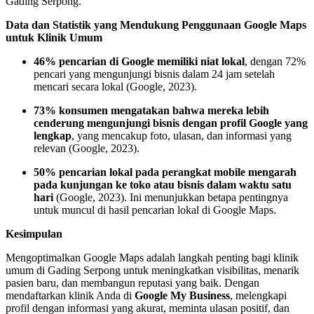
Gading Serpong.
Data dan Statistik yang Mendukung Penggunaan Google Maps
untuk Klinik Umum
46% pencarian di Google memiliki niat lokal
, dengan 72%
pencari yang mengunjungi bisnis dalam 24 jam setelah
mencari secara lokal (Google, 2023).
73% konsumen mengatakan bahwa mereka lebih
cenderung mengunjungi bisnis dengan profil Google yang
lengkap
, yang mencakup foto, ulasan, dan informasi yang
relevan (Google, 2023).
50% pencarian lokal pada perangkat mobile mengarah
pada kunjungan ke toko atau bisnis dalam waktu satu
hari
(Google, 2023). Ini menunjukkan betapa pentingnya
untuk muncul di hasil pencarian lokal di Google Maps.
Kesimpulan
Mengoptimalkan Google Maps adalah langkah penting bagi klinik
umum di Gading Serpong untuk meningkatkan visibilitas, menarik
pasien baru, dan membangun reputasi yang baik. Dengan
mendaftarkan klinik Anda di
Google My Business
, melengkapi
profil dengan informasi yang akurat, meminta ulasan positif, dan