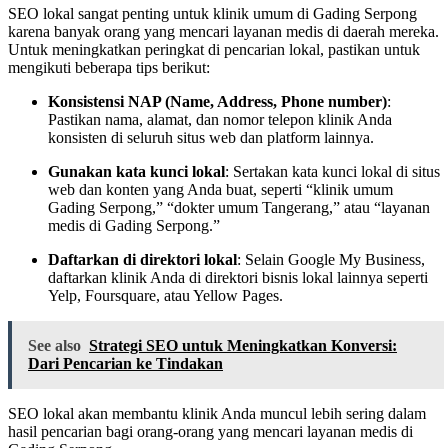
SEO lokal sangat penting untuk klinik umum di Gading Serpong
karena banyak orang yang mencari layanan medis di daerah mereka.
Untuk meningkatkan peringkat di pencarian lokal, pastikan untuk
mengikuti beberapa tips berikut:
Konsistensi NAP (Name, Address, Phone number)
:
Pastikan nama, alamat, dan nomor telepon klinik Anda
konsisten di seluruh situs web dan platform lainnya.
Gunakan kata kunci lokal
: Sertakan kata kunci lokal di situs
web dan konten yang Anda buat, seperti “klinik umum
Gading Serpong,” “dokter umum Tangerang,” atau “layanan
medis di Gading Serpong.”
Daftarkan di direktori lokal
: Selain Google My Business,
daftarkan klinik Anda di direktori bisnis lokal lainnya seperti
Yelp, Foursquare, atau Yellow Pages.
See also
Strategi SEO untuk Meningkatkan Konversi:
Dari Pencarian ke Tindakan
SEO lokal akan membantu klinik Anda muncul lebih sering dalam
hasil pencarian bagi orang-orang yang mencari layanan medis di