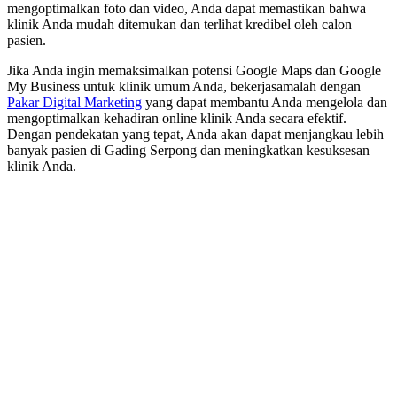
mengoptimalkan foto dan video, Anda dapat memastikan bahwa
klinik Anda mudah ditemukan dan terlihat kredibel oleh calon
pasien.
Jika Anda ingin memaksimalkan potensi Google Maps dan Google
My Business untuk klinik umum Anda, bekerjasamalah dengan
Pakar Digital Marketing
yang dapat membantu Anda mengelola dan
mengoptimalkan kehadiran online klinik Anda secara efektif.
Dengan pendekatan yang tepat, Anda akan dapat menjangkau lebih
banyak pasien di Gading Serpong dan meningkatkan kesuksesan
klinik Anda.