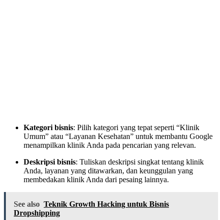
Kategori bisnis
: Pilih kategori yang tepat seperti “Klinik
Umum” atau “Layanan Kesehatan” untuk membantu Google
menampilkan klinik Anda pada pencarian yang relevan.
Deskripsi bisnis
: Tuliskan deskripsi singkat tentang klinik
Anda, layanan yang ditawarkan, dan keunggulan yang
membedakan klinik Anda dari pesaing lainnya.
See also
Teknik Growth Hacking untuk Bisnis
Dropshipping