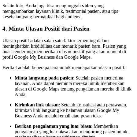
Selain foto, Anda juga bisa mengunggah
video
yang
menggambarkan layanan klinik, testimonial pasien, atau tips
kesehatan yang bermanfaat bagi audiens.
4.
Minta Ulasan Positif dari Pasien
Ulasan positif adalah salah satu faktor terpenting dalam
meningkatkan kredibilitas dan menarik pasien baru. Pasien yang
puas cenderung memberikan ulasan positif yang akan muncul di
profil Google My Business dan Google Maps.
Berikut adalah beberapa cara untuk mendapatkan ulasan positif:
Minta langsung pada pasien
: Setelah pasien menerima
layanan, Anda dapat meminta mereka untuk memberikan
ulasan di Google Maps tentang pengalaman mereka di klinik
Anda.
Kirimkan link ulasan
: Setelah konsultasi atau perawatan,
kirimkan link langsung ke halaman ulasan Google My
Business Anda melalui email atau pesan teks.
Berikan pengalaman yang luar biasa
: Memberikan
pengalaman yang luar biasa akan mendorong pasien untuk