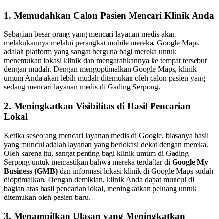
1.
Memudahkan Calon Pasien Mencari Klinik Anda
Sebagian besar orang yang mencari layanan medis akan
melakukannya melalui perangkat mobile mereka. Google Maps
adalah platform yang sangat berguna bagi mereka untuk
menemukan lokasi klinik dan mengarahkannya ke tempat tersebut
dengan mudah. Dengan mengoptimalkan Google Maps, klinik
umum Anda akan lebih mudah ditemukan oleh calon pasien yang
sedang mencari layanan medis di Gading Serpong.
2.
Meningkatkan Visibilitas di Hasil Pencarian
Lokal
Ketika seseorang mencari layanan medis di Google, biasanya hasil
yang muncul adalah layanan yang berlokasi dekat dengan mereka.
Oleh karena itu, sangat penting bagi klinik umum di Gading
Serpong untuk memastikan bahwa mereka terdaftar di
Google My
Business (GMB)
dan informasi lokasi klinik di Google Maps sudah
dioptimalkan. Dengan demikian, klinik Anda dapat muncul di
bagian atas hasil pencarian lokal, meningkatkan peluang untuk
ditemukan oleh pasien baru.
3.
Menampilkan Ulasan yang Meningkatkan