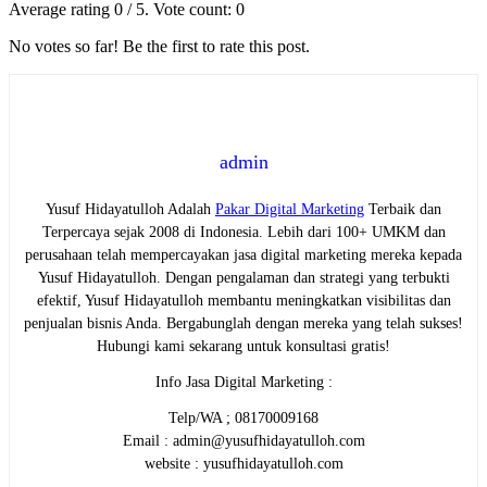
Average rating
0
/ 5. Vote count:
0
No votes so far! Be the first to rate this post.
admin
Yusuf Hidayatulloh Adalah
Pakar Digital Marketing
Terbaik dan
Terpercaya sejak 2008 di Indonesia. Lebih dari 100+ UMKM dan
perusahaan telah mempercayakan jasa digital marketing mereka kepada
Yusuf Hidayatulloh. Dengan pengalaman dan strategi yang terbukti
efektif, Yusuf Hidayatulloh membantu meningkatkan visibilitas dan
penjualan bisnis Anda. Bergabunglah dengan mereka yang telah sukses!
Hubungi kami sekarang untuk konsultasi gratis!
Info Jasa Digital Marketing :
Telp/WA ; 08170009168
Email : admin@yusufhidayatulloh.com
website : yusufhidayatulloh.com