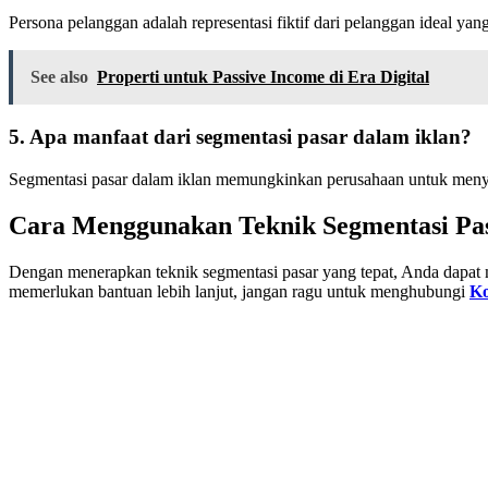
Persona pelanggan adalah representasi fiktif dari pelanggan ideal
See also
Properti untuk Passive Income di Era Digital
5. Apa manfaat dari segmentasi pasar dalam iklan?
Segmentasi pasar dalam iklan memungkinkan perusahaan untuk meny
Cara Menggunakan Teknik Segmentasi Pasa
Dengan menerapkan teknik segmentasi pasar yang tepat, Anda dapat 
memerlukan bantuan lebih lanjut, jangan ragu untuk menghubungi
Ko