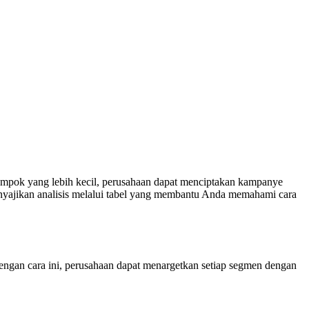
mpok yang lebih kecil, perusahaan dapat menciptakan kampanye
 menyajikan analisis melalui tabel yang membantu Anda memahami cara
Dengan cara ini, perusahaan dapat menargetkan setiap segmen dengan