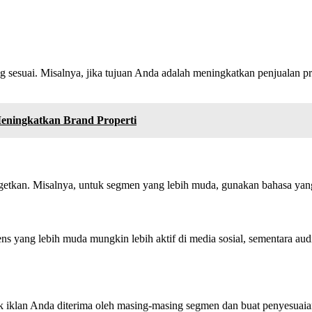
ing sesuai. Misalnya, jika tujuan Anda adalah meningkatkan penjualan
Meningkatkan Brand Properti
rgetkan. Misalnya, untuk segmen yang lebih muda, gunakan bahasa yang
iens yang lebih muda mungkin lebih aktif di media sosial, sementara a
aik iklan Anda diterima oleh masing-masing segmen dan buat penyesuaian