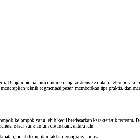
odern. Dengan memahami dan membagi audiens ke dalam kelompok-kelo
cara menerapkan teknik segmentasi pasar, memberikan tips praktis, dan
ompok-kelompok yang lebih kecil berdasarkan karakteristik tertentu. 
mentasi pasar yang umum digunakan, antara lain:
dapatan, pendidikan, dan faktor demografis lainnya.