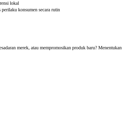
rensi lokal
s perilaku konsumen secara rutin
kesadaran merek, atau mempromosikan produk baru? Menentukan