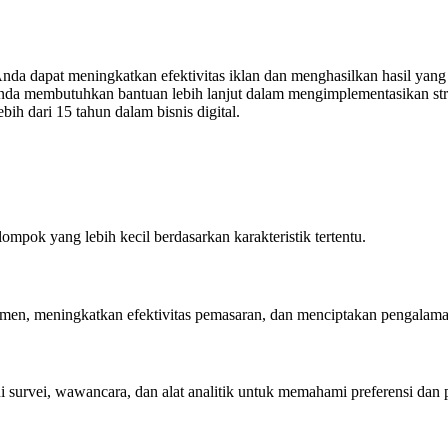
 Anda dapat meningkatkan efektivitas iklan dan menghasilkan hasil y
Anda membutuhkan bantuan lebih lanjut dalam mengimplementasikan s
ih dari 15 tahun dalam bisnis digital.
pok yang lebih kecil berdasarkan karakteristik tertentu.
n, meningkatkan efektivitas pemasaran, dan menciptakan pengalaman
 survei, wawancara, dan alat analitik untuk memahami preferensi dan 