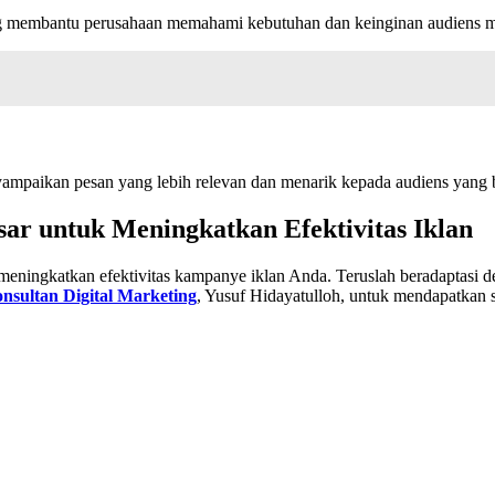
 yang membantu perusahaan memahami kebutuhan dan keinginan audiens 
ampaikan pesan yang lebih relevan dan menarik kepada audiens yang 
r untuk Meningkatkan Efektivitas Iklan
meningkatkan efektivitas kampanye iklan Anda. Teruslah beradaptasi 
nsultan Digital Marketing
, Yusuf Hidayatulloh, untuk mendapatkan