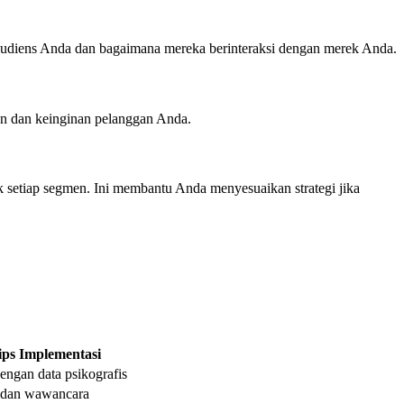
 audiens Anda dan bagaimana mereka berinteraksi dengan merek Anda.
an dan keinginan pelanggan Anda.
 setiap segmen. Ini membantu Anda menyesuaikan strategi jika
ips Implementasi
ngan data psikografis
 dan wawancara