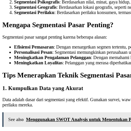
Segmentasi Psikografis
: Berdasarkan nilai, minat, gaya hidu
Segmentasi Geografis
: Berdasarkan lokasi geografis, seperti n
Segmentasi Perilaku
: Berdasarkan perilaku konsumen, termas
Mengapa Segmentasi Pasar Penting?
Segmentasi pasar sangat penting karena beberapa alasan:
Efisiensi Pemasaran
: Dengan menargetkan segmen tertentu, p
Personalisasi Pesan
: Segmentasi memungkinkan perusahaan un
Meningkatkan Pengalaman Pelanggan
: Dengan memahami k
Meningkatkan Loyalitas
: Pelanggan yang merasa diperhatika
Tips Menerapkan Teknik Segmentasi Pasa
1. Kumpulkan Data yang Akurat
Data adalah dasar dari segmentasi yang efektif. Gunakan survei, wa
perilaku mereka.
See also
Menggunakan SWOT Analysis untuk Menentukan Po