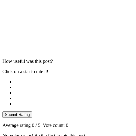
How useful was this post?
Click on a star to rate it!
Submit Rating
Average rating
0
/ 5. Vote count:
0
No votes so far! Be the first to rate this post.