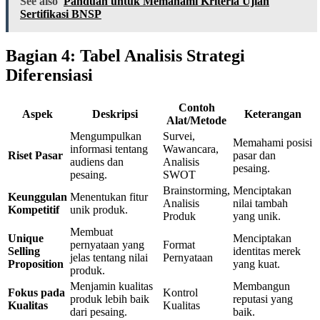
See also
Panduan untuk Memahami Kriteria Ujian
Sertifikasi BNSP
Bagian 4: Tabel Analisis Strategi
Diferensiasi
Contoh
Aspek
Deskripsi
Keterangan
Alat/Metode
Mengumpulkan
Survei,
Memahami posisi
informasi tentang
Wawancara,
Riset Pasar
pasar dan
audiens dan
Analisis
pesaing.
pesaing.
SWOT
Brainstorming,
Menciptakan
Keunggulan
Menentukan fitur
Analisis
nilai tambah
Kompetitif
unik produk.
Produk
yang unik.
Membuat
Unique
Menciptakan
pernyataan yang
Format
Selling
identitas merek
jelas tentang nilai
Pernyataan
Proposition
yang kuat.
produk.
Menjamin kualitas
Membangun
Fokus pada
Kontrol
produk lebih baik
reputasi yang
Kualitas
Kualitas
dari pesaing.
baik.