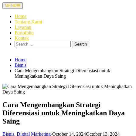
Skip
MENU
to
content
Home
Tentang Kami
Layanan
Portofolio
Kontak
Search
for:
Home
Bisnis
Cara Mengembangkan Strategi Diferensiasi untuk
Meningkatkan Daya Saing
Cara Mengembangkan Strategi
Diferensiasi untuk Meningkatkan Daya
Saing
Bisnis
,
Digital Marketing
·
October 14, 2024
October 13, 2024