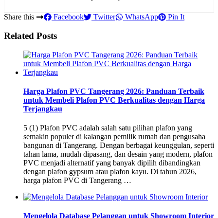
Share this
Facebook
Twitter
WhatsApp
Pin It
Related Posts
Harga Plafon PVC Tangerang 2026: Panduan Terbaik
untuk Membeli Plafon PVC Berkualitas dengan Harga
Terjangkau
5 (1) Plafon PVC adalah salah satu pilihan plafon yang
semakin populer di kalangan pemilik rumah dan pengusaha
bangunan di Tangerang. Dengan berbagai keunggulan, seperti
tahan lama, mudah dipasang, dan desain yang modern, plafon
PVC menjadi alternatif yang banyak dipilih dibandingkan
dengan plafon gypsum atau plafon kayu. Di tahun 2026,
harga plafon PVC di Tangerang …
Mengelola Database Pelanggan untuk Showroom Interior