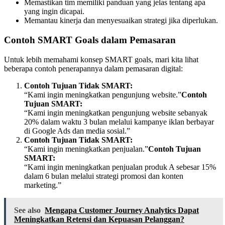
Memastikan tim memiliki panduan yang jelas tentang apa
yang ingin dicapai.
Memantau kinerja dan menyesuaikan strategi jika diperlukan.
Contoh SMART Goals dalam Pemasaran
Untuk lebih memahami konsep SMART goals, mari kita lihat
beberapa contoh penerapannya dalam pemasaran digital:
Contoh Tujuan Tidak SMART:
“Kami ingin meningkatkan pengunjung website.”
Contoh
Tujuan SMART:
“Kami ingin meningkatkan pengunjung website sebanyak
20% dalam waktu 3 bulan melalui kampanye iklan berbayar
di Google Ads dan media sosial.”
Contoh Tujuan Tidak SMART:
“Kami ingin meningkatkan penjualan.”
Contoh Tujuan
SMART:
“Kami ingin meningkatkan penjualan produk A sebesar 15%
dalam 6 bulan melalui strategi promosi dan konten
marketing.”
See also
Mengapa Customer Journey Analytics Dapat
Meningkatkan Retensi dan Kepuasan Pelanggan?