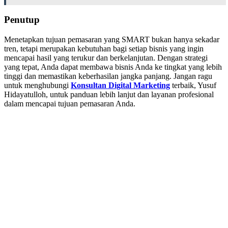
Penutup
Menetapkan tujuan pemasaran yang SMART bukan hanya sekadar
tren, tetapi merupakan kebutuhan bagi setiap bisnis yang ingin
mencapai hasil yang terukur dan berkelanjutan. Dengan strategi
yang tepat, Anda dapat membawa bisnis Anda ke tingkat yang lebih
tinggi dan memastikan keberhasilan jangka panjang. Jangan ragu
untuk menghubungi
Konsultan Digital Marketing
terbaik, Yusuf
Hidayatulloh, untuk panduan lebih lanjut dan layanan profesional
dalam mencapai tujuan pemasaran Anda.