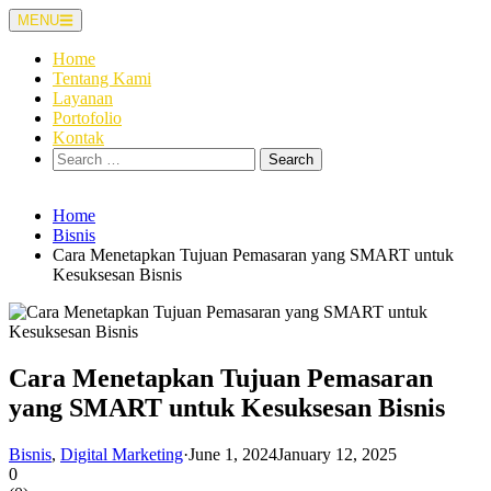
Skip
MENU
to
content
Home
Tentang Kami
Layanan
Portofolio
Kontak
Search
for:
Home
Bisnis
Cara Menetapkan Tujuan Pemasaran yang SMART untuk
Kesuksesan Bisnis
Cara Menetapkan Tujuan Pemasaran
yang SMART untuk Kesuksesan Bisnis
Bisnis
,
Digital Marketing
·
June 1, 2024
January 12, 2025
0