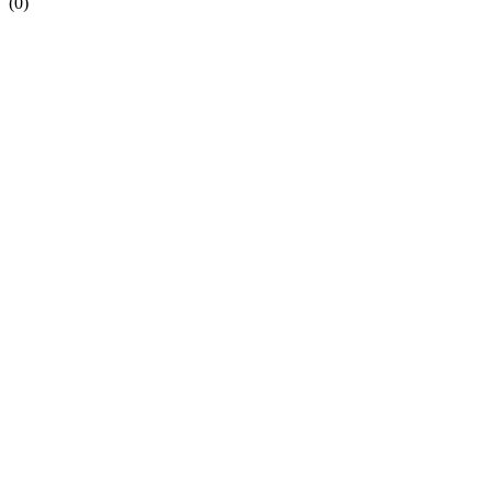
(
0
)