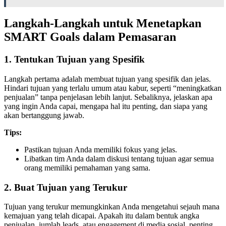
Langkah-Langkah untuk Menetapkan
SMART Goals dalam Pemasaran
1. Tentukan Tujuan yang Spesifik
Langkah pertama adalah membuat tujuan yang spesifik dan jelas.
Hindari tujuan yang terlalu umum atau kabur, seperti “meningkatkan
penjualan” tanpa penjelasan lebih lanjut. Sebaliknya, jelaskan apa
yang ingin Anda capai, mengapa hal itu penting, dan siapa yang
akan bertanggung jawab.
Tips:
Pastikan tujuan Anda memiliki fokus yang jelas.
Libatkan tim Anda dalam diskusi tentang tujuan agar semua
orang memiliki pemahaman yang sama.
2. Buat Tujuan yang Terukur
Tujuan yang terukur memungkinkan Anda mengetahui sejauh mana
kemajuan yang telah dicapai. Apakah itu dalam bentuk angka
penjualan, jumlah leads, atau engagement di media sosial, penting