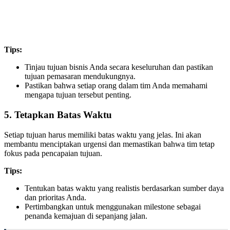
Tips:
Tinjau tujuan bisnis Anda secara keseluruhan dan pastikan
tujuan pemasaran mendukungnya.
Pastikan bahwa setiap orang dalam tim Anda memahami
mengapa tujuan tersebut penting.
5. Tetapkan Batas Waktu
Setiap tujuan harus memiliki batas waktu yang jelas. Ini akan
membantu menciptakan urgensi dan memastikan bahwa tim tetap
fokus pada pencapaian tujuan.
Tips:
Tentukan batas waktu yang realistis berdasarkan sumber daya
dan prioritas Anda.
Pertimbangkan untuk menggunakan milestone sebagai
penanda kemajuan di sepanjang jalan.