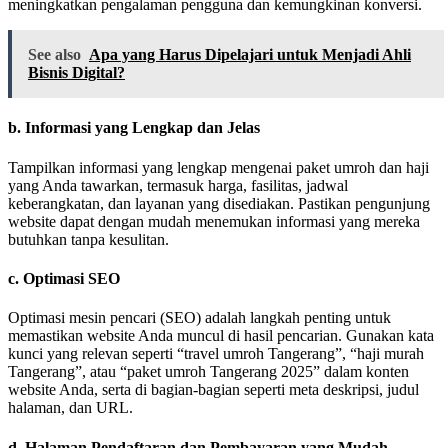
meningkatkan pengalaman pengguna dan kemungkinan konversi.
See also
Apa yang Harus Dipelajari untuk Menjadi Ahli
Bisnis Digital?
b.
Informasi yang Lengkap dan Jelas
Tampilkan informasi yang lengkap mengenai paket umroh dan haji
yang Anda tawarkan, termasuk harga, fasilitas, jadwal
keberangkatan, dan layanan yang disediakan. Pastikan pengunjung
website dapat dengan mudah menemukan informasi yang mereka
butuhkan tanpa kesulitan.
c.
Optimasi SEO
Optimasi mesin pencari (SEO) adalah langkah penting untuk
memastikan website Anda muncul di hasil pencarian. Gunakan kata
kunci yang relevan seperti “travel umroh Tangerang”, “haji murah
Tangerang”, atau “paket umroh Tangerang 2025” dalam konten
website Anda, serta di bagian-bagian seperti meta deskripsi, judul
halaman, dan URL.
d.
Halaman Pendaftaran dan Pembayaran yang Mudah