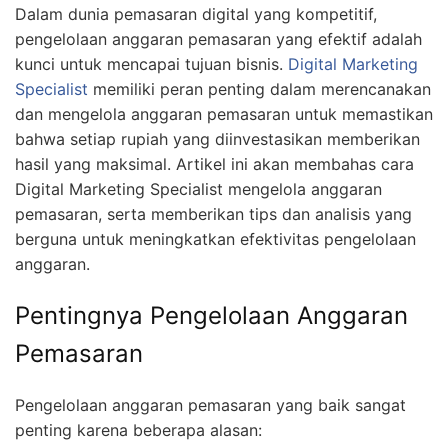
Dalam dunia pemasaran digital yang kompetitif,
pengelolaan anggaran pemasaran yang efektif adalah
kunci untuk mencapai tujuan bisnis.
Digital Marketing
Specialist
memiliki peran penting dalam merencanakan
dan mengelola anggaran pemasaran untuk memastikan
bahwa setiap rupiah yang diinvestasikan memberikan
hasil yang maksimal. Artikel ini akan membahas cara
Digital Marketing Specialist mengelola anggaran
pemasaran, serta memberikan tips dan analisis yang
berguna untuk meningkatkan efektivitas pengelolaan
anggaran.
Pentingnya Pengelolaan Anggaran
Pemasaran
Pengelolaan anggaran pemasaran yang baik sangat
penting karena beberapa alasan: