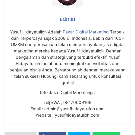
admin
Yusuf Hidayatulloh Adalah
Pakar Digital Marketing
Terbaik
dan Terpercaya sejak 2008 di Indonesia. Lebih dari 100+
UMKM dan perusahaan telah mempercayakan jasa digital
marketing mereka kepada Yusuf Hidayatulloh. Dengan
pengalaman dan strategi yang terbukti efektif, Yusuf
Hidayatulloh membantu meningkatkan visibilitas dan
penjualan bisnis Anda. Bergabunglah dengan mereka yang
telah sukses! Hubungi kami sekarang untuk konsultasi
gratis!
Info Jasa Digital Marketing :
Telp/WA ; 08170009168
Email : admin@yusufhidayatulloh.com
website : yusufhidayatulloh.com