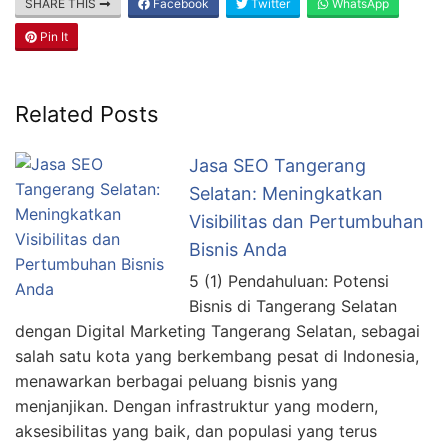
SHARE THIS
Facebook
Twitter
WhatsApp
Pin It
Related Posts
Jasa SEO Tangerang
Selatan: Meningkatkan
Visibilitas dan Pertumbuhan
Bisnis Anda
5 (1) Pendahuluan: Potensi
Bisnis di Tangerang Selatan
dengan Digital Marketing Tangerang Selatan, sebagai
salah satu kota yang berkembang pesat di Indonesia,
menawarkan berbagai peluang bisnis yang
menjanjikan. Dengan infrastruktur yang modern,
aksesibilitas yang baik, dan populasi yang terus