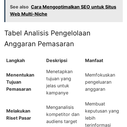
See also
Cara Mengoptimalkan SEO untuk Situs
Web Multi-Niche
Tabel Analisis Pengelolaan
Anggaran Pemasaran
Langkah
Deskripsi
Manfaat
Menetapkan
Menentukan
Memfokuskan
tujuan yang
Tujuan
pengeluaran
jelas untuk
Pemasaran
anggaran
kampanye
Membuat
Menganalisis
Melakukan
keputusan yang
kompetitor dan
Riset Pasar
lebih
audiens target
terinformasi