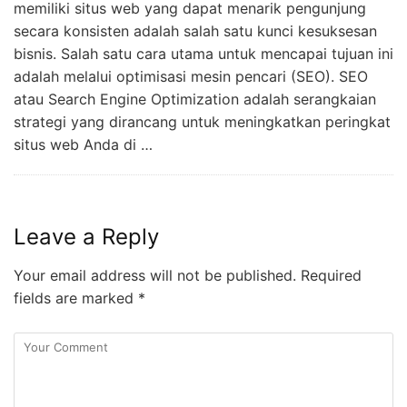
memiliki situs web yang dapat menarik pengunjung
secara konsisten adalah salah satu kunci kesuksesan
bisnis. Salah satu cara utama untuk mencapai tujuan ini
adalah melalui optimisasi mesin pencari (SEO). SEO
atau Search Engine Optimization adalah serangkaian
strategi yang dirancang untuk meningkatkan peringkat
situs web Anda di …
Leave a Reply
Your email address will not be published.
Required
fields are marked
*