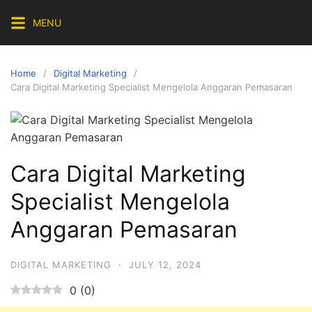
Skip
MENU
to
content
Home
Digital Marketing
Cara Digital Marketing Specialist Mengelola Anggaran Pemasaran
Cara Digital Marketing
Specialist Mengelola
Anggaran Pemasaran
DIGITAL MARKETING
·
JULY 12, 2024
0
(
0
)