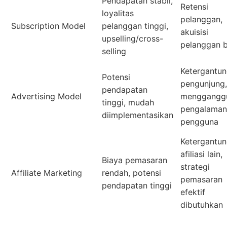
Pendapatan stabil,
Retensi
loyalitas
pelanggan,
Subscription Model
pelanggan tinggi,
akuisisi
upselling/cross-
pelanggan 
selling
Ketergantu
Potensi
pengunjung,
pendapatan
Advertising Model
menggangg
tinggi, mudah
pengalaman
diimplementasikan
pengguna
Ketergantu
afiliasi lain,
Biaya pemasaran
strategi
Affiliate Marketing
rendah, potensi
pemasaran
pendapatan tinggi
efektif
dibutuhkan