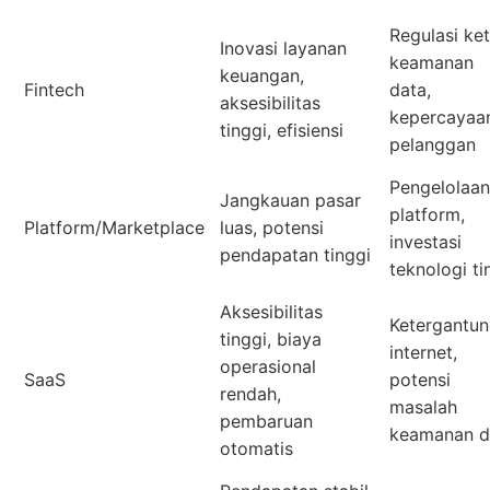
Regulasi ket
Inovasi layanan
keamanan
keuangan,
Fintech
data,
aksesibilitas
kepercayaa
tinggi, efisiensi
pelanggan
Pengelolaan
Jangkauan pasar
platform,
Platform/Marketplace
luas, potensi
investasi
pendapatan tinggi
teknologi ti
Aksesibilitas
Ketergantu
tinggi, biaya
internet,
operasional
SaaS
potensi
rendah,
masalah
pembaruan
keamanan d
otomatis