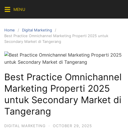
Skip
MENU
to
content
Home
Digital Marketing
Best Practice Omnichannel Marketing Properti 2025 untuk
Secondary Market di Tangerang
Best Practice Omnichannel
Marketing Properti 2025
untuk Secondary Market di
Tangerang
DIGITAL MARKETING
·
OCTOBER 29, 2025