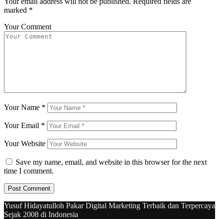
Your email address will not be published.
Required fields are
marked
*
Your Comment
Your Name
*
Your Email
*
Your Website
Save my name, email, and website in this browser for the next
time I comment.
Yusuf Hidayatulloh Pakar Digital Marketing Terbaik dan Terpercaya
Sejak 2008 di Indonesia