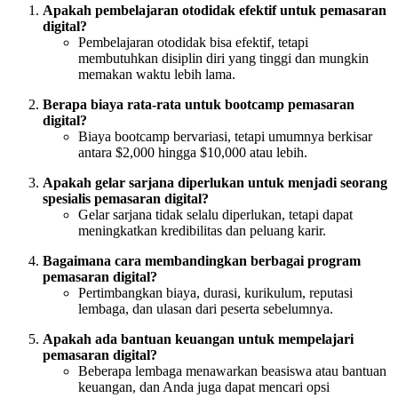
Apakah pembelajaran otodidak efektif untuk pemasaran
digital?
Pembelajaran otodidak bisa efektif, tetapi
membutuhkan disiplin diri yang tinggi dan mungkin
memakan waktu lebih lama.
Berapa biaya rata-rata untuk bootcamp pemasaran
digital?
Biaya bootcamp bervariasi, tetapi umumnya berkisar
antara $2,000 hingga $10,000 atau lebih.
Apakah gelar sarjana diperlukan untuk menjadi seorang
spesialis pemasaran digital?
Gelar sarjana tidak selalu diperlukan, tetapi dapat
meningkatkan kredibilitas dan peluang karir.
Bagaimana cara membandingkan berbagai program
pemasaran digital?
Pertimbangkan biaya, durasi, kurikulum, reputasi
lembaga, dan ulasan dari peserta sebelumnya.
Apakah ada bantuan keuangan untuk mempelajari
pemasaran digital?
Beberapa lembaga menawarkan beasiswa atau bantuan
keuangan, dan Anda juga dapat mencari opsi