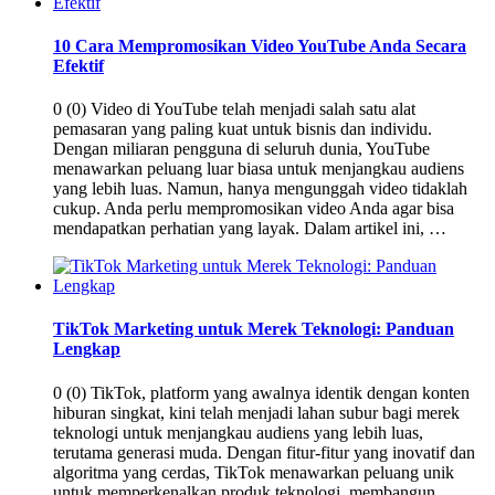
10 Cara Mempromosikan Video YouTube Anda Secara
Efektif
0 (0) Video di YouTube telah menjadi salah satu alat
pemasaran yang paling kuat untuk bisnis dan individu.
Dengan miliaran pengguna di seluruh dunia, YouTube
menawarkan peluang luar biasa untuk menjangkau audiens
yang lebih luas. Namun, hanya mengunggah video tidaklah
cukup. Anda perlu mempromosikan video Anda agar bisa
mendapatkan perhatian yang layak. Dalam artikel ini, …
TikTok Marketing untuk Merek Teknologi: Panduan
Lengkap
0 (0) TikTok, platform yang awalnya identik dengan konten
hiburan singkat, kini telah menjadi lahan subur bagi merek
teknologi untuk menjangkau audiens yang lebih luas,
terutama generasi muda. Dengan fitur-fitur yang inovatif dan
algoritma yang cerdas, TikTok menawarkan peluang unik
untuk memperkenalkan produk teknologi, membangun