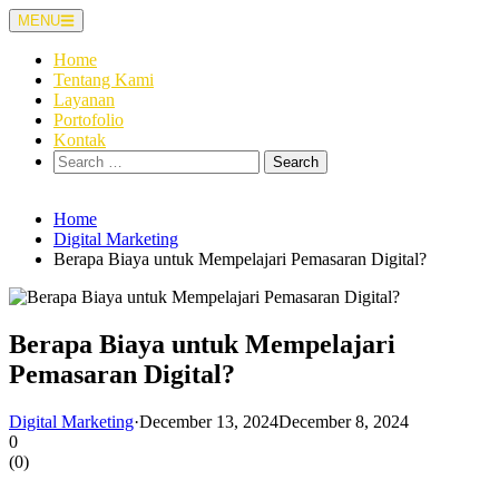
Skip
MENU
to
content
Home
Tentang Kami
Layanan
Portofolio
Kontak
Search
for:
Home
Digital Marketing
Berapa Biaya untuk Mempelajari Pemasaran Digital?
Berapa Biaya untuk Mempelajari
Pemasaran Digital?
Digital Marketing
·
December 13, 2024
December 8, 2024
0
(
0
)