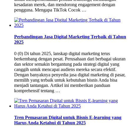
kesadaran merek, dan mendorong engagement dengan
pengguna. Mengapa TikTok Cocok …
Perbandingan Jasa Digital Marketing Terbaik di Tahun
2025
0 (0) Di tahun 2025, lanskap digital marketing terus
berkembang dengan pesat. Perusahaan dari berbagai ukuran
dan sektor semakin bergantung pada strategi digital yang
canggih untuk mencapai audiens mereka secara efektif.
Dengan banyaknya penyedia jasa digital marketing di pasar,
memilih yang terbaik untuk kebutuhan bisnis Anda bisa
menjadi tantangan. Artikel ini memberikan panduan
komprehensif tentang …
Tren Pemasaran Digital untuk Bisnis E-learning yang
Harus Anda Ketahui di Tahun 2025