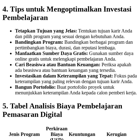
4. Tips untuk Mengoptimalkan Investasi
Pembelajaran
Tetapkan Tujuan yang Jelas:
Tentukan tujuan karir Anda
dan pilih program yang sesuai dengan kebutuhan Anda.
Bandingkan Program:
Bandingkan berbagai program dan
pertimbangkan biaya, durasi, dan reputasi lembaga.
Manfaatkan Sumber Daya Gratis:
Gunakan sumber daya
online gratis untuk melengkapi pembelajaran Anda.
Cari Beasiswa atau Bantuan Keuangan:
Periksa apakah
ada beasiswa atau bantuan keuangan yang tersedia.
Investasikan dalam Keterampilan yang Tepat:
Fokus pada
keterampilan yang paling relevan dengan tujuan karir Anda.
Bangun Portofolio:
Buat portofolio proyek untuk
menunjukkan keterampilan Anda kepada calon pemberi kerja.
5. Tabel Analisis Biaya Pembelajaran
Pemasaran Digital
Perkiraan
Jenis Program
Biaya
Keuntungan
Kerugian
(USD)