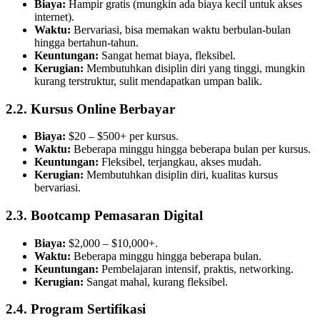
Biaya:
Hampir gratis (mungkin ada biaya kecil untuk akses
internet).
Waktu:
Bervariasi, bisa memakan waktu berbulan-bulan
hingga bertahun-tahun.
Keuntungan:
Sangat hemat biaya, fleksibel.
Kerugian:
Membutuhkan disiplin diri yang tinggi, mungkin
kurang terstruktur, sulit mendapatkan umpan balik.
2.2. Kursus Online Berbayar
Biaya:
$20 – $500+ per kursus.
Waktu:
Beberapa minggu hingga beberapa bulan per kursus.
Keuntungan:
Fleksibel, terjangkau, akses mudah.
Kerugian:
Membutuhkan disiplin diri, kualitas kursus
bervariasi.
2.3. Bootcamp Pemasaran Digital
Biaya:
$2,000 – $10,000+.
Waktu:
Beberapa minggu hingga beberapa bulan.
Keuntungan:
Pembelajaran intensif, praktis, networking.
Kerugian:
Sangat mahal, kurang fleksibel.
2.4. Program Sertifikasi