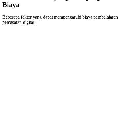
Biaya
Beberapa faktor yang dapat mempengaruhi biaya pembelajaran
pemasaran digital: