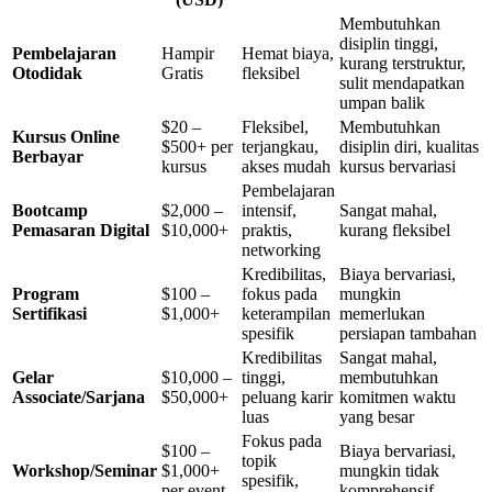
Membutuhkan
disiplin tinggi,
Pembelajaran
Hampir
Hemat biaya,
kurang terstruktur,
Otodidak
Gratis
fleksibel
sulit mendapatkan
umpan balik
$20 –
Fleksibel,
Membutuhkan
Kursus Online
$500+ per
terjangkau,
disiplin diri, kualitas
Berbayar
kursus
akses mudah
kursus bervariasi
Pembelajaran
Bootcamp
$2,000 –
intensif,
Sangat mahal,
Pemasaran Digital
$10,000+
praktis,
kurang fleksibel
networking
Kredibilitas,
Biaya bervariasi,
Program
$100 –
fokus pada
mungkin
Sertifikasi
$1,000+
keterampilan
memerlukan
spesifik
persiapan tambahan
Kredibilitas
Sangat mahal,
Gelar
$10,000 –
tinggi,
membutuhkan
Associate/Sarjana
$50,000+
peluang karir
komitmen waktu
luas
yang besar
Fokus pada
$100 –
Biaya bervariasi,
topik
Workshop/Seminar
$1,000+
mungkin tidak
spesifik,
per event
komprehensif