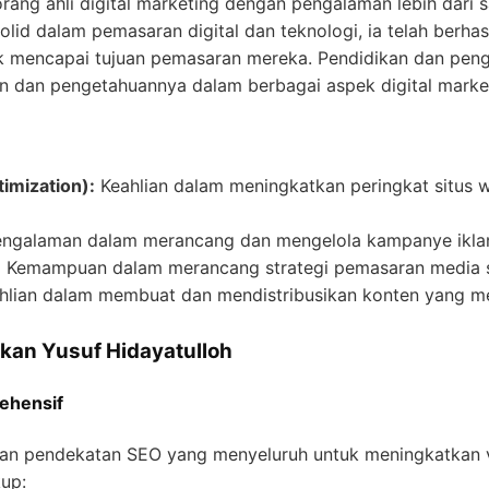
rang ahli digital marketing dengan pengalaman lebih dari sa
olid dalam pemasaran digital dan teknologi, ia telah berh
uk mencapai tujuan pemasaran mereka. Pendidikan dan peng
n dan pengetahuannya dalam berbagai aspek digital marke
imization):
Keahlian dalam meningkatkan peringkat situs w
ngalaman dalam merancang dan mengelola kampanye iklan
:
Kemampuan dalam merancang strategi pemasaran media sos
lian dalam membuat dan mendistribusikan konten yang me
kan Yusuf Hidayatulloh
ehensif
n pendekatan SEO yang menyeluruh untuk meningkatkan vis
kup: