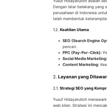
Yusuf Hidayatulloh adalah seo
Dengan latar belakang yang s
perusahaan di Indonesia unt
telah membentuk keterampila
1.2.
Keahlian Utama
SEO (Search Engine Opt
pencari.
PPC (Pay-Per-Click):
Pe
Social Media Marketing
Content Marketing:
Keah
2.
Layanan yang Ditawar
2.1.
Strategi SEO yang Kompr
Yusuf Hidayatulloh menawarka
web klien. Strategi ini menca