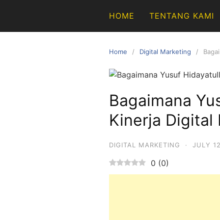
Skip
HOME
TENTANG KAMI
to
content
Home
Digital Marketing
Bagai
Bagaimana Yus
Kinerja Digital
DIGITAL MARKETING
·
JULY 12
0
(
0
)