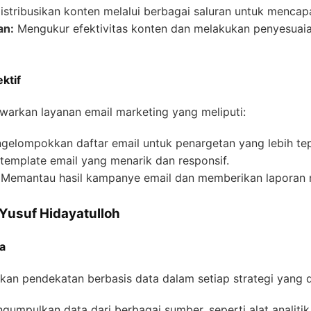
stribusikan konten melalui berbagai saluran untuk mencapai
an:
Mengukur efektivitas konten dan melakukan penyesuai
ktif
warkan layanan email marketing yang meliputi:
elompokkan daftar email untuk penargetan yang lebih tep
emplate email yang menarik dan responsif.
Memantau hasil kampanye email dan memberikan laporan me
Yusuf Hidayatulloh
a
an pendekatan berbasis data dalam setiap strategi yang di
umpulkan data dari berbagai sumber, seperti alat analitik