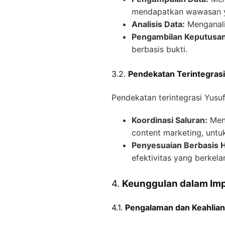
mendapatkan wawasan y
Analisis Data:
Menganalis
Pengambilan Keputusan
berbasis bukti.
3.2.
Pendekatan Terintegrasi
Pendekatan terintegrasi Yusu
Koordinasi Saluran:
Meng
content marketing, untu
Penyesuaian Berbasis H
efektivitas yang berkela
4.
Keunggulan dalam Imp
4.1.
Pengalaman dan Keahlian