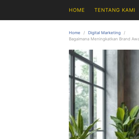
Skip
HOME
TENTANG KAMI
to
content
Home
Digital Marketing
Bagaimana Meningkatkan Brand Aware