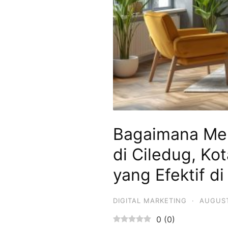
Bagaimana Men
di Ciledug, Ko
yang Efektif d
DIGITAL MARKETING
·
AUGUST
0
(
0
)