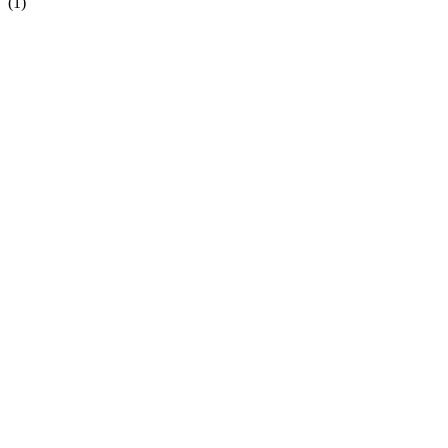
(
1
)