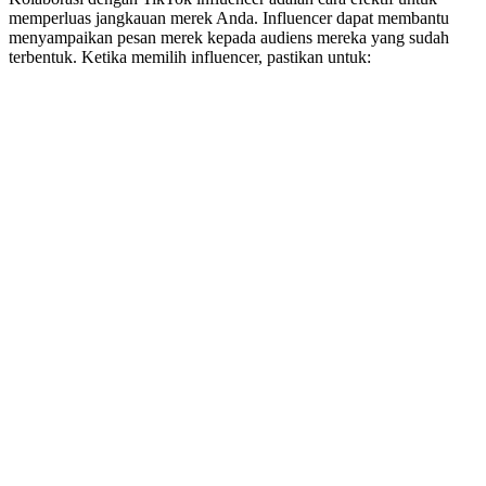
memperluas jangkauan merek Anda. Influencer dapat membantu
menyampaikan pesan merek kepada audiens mereka yang sudah
terbentuk. Ketika memilih influencer, pastikan untuk: