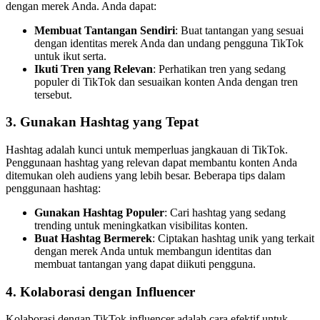
dengan merek Anda. Anda dapat:
Membuat Tantangan Sendiri
: Buat tantangan yang sesuai
dengan identitas merek Anda dan undang pengguna TikTok
untuk ikut serta.
Ikuti Tren yang Relevan
: Perhatikan tren yang sedang
populer di TikTok dan sesuaikan konten Anda dengan tren
tersebut.
3. Gunakan Hashtag yang Tepat
Hashtag adalah kunci untuk memperluas jangkauan di TikTok.
Penggunaan hashtag yang relevan dapat membantu konten Anda
ditemukan oleh audiens yang lebih besar. Beberapa tips dalam
penggunaan hashtag:
Gunakan Hashtag Populer
: Cari hashtag yang sedang
trending untuk meningkatkan visibilitas konten.
Buat Hashtag Bermerek
: Ciptakan hashtag unik yang terkait
dengan merek Anda untuk membangun identitas dan
membuat tantangan yang dapat diikuti pengguna.
4. Kolaborasi dengan Influencer
Kolaborasi dengan TikTok influencer adalah cara efektif untuk