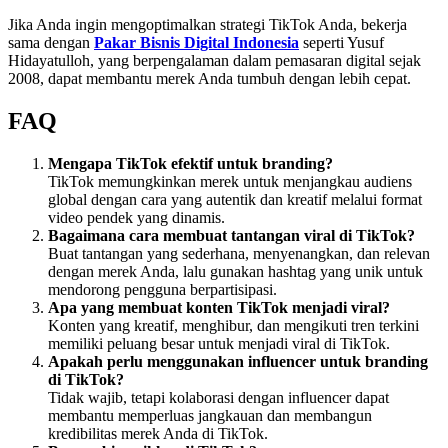
Jika Anda ingin mengoptimalkan strategi TikTok Anda, bekerja
sama dengan
Pakar Bisnis Digital Indonesia
seperti Yusuf
Hidayatulloh, yang berpengalaman dalam pemasaran digital sejak
2008, dapat membantu merek Anda tumbuh dengan lebih cepat.
FAQ
Mengapa TikTok efektif untuk branding?
TikTok memungkinkan merek untuk menjangkau audiens
global dengan cara yang autentik dan kreatif melalui format
video pendek yang dinamis.
Bagaimana cara membuat tantangan viral di TikTok?
Buat tantangan yang sederhana, menyenangkan, dan relevan
dengan merek Anda, lalu gunakan hashtag yang unik untuk
mendorong pengguna berpartisipasi.
Apa yang membuat konten TikTok menjadi viral?
Konten yang kreatif, menghibur, dan mengikuti tren terkini
memiliki peluang besar untuk menjadi viral di TikTok.
Apakah perlu menggunakan influencer untuk branding
di TikTok?
Tidak wajib, tetapi kolaborasi dengan influencer dapat
membantu memperluas jangkauan dan membangun
kredibilitas merek Anda di TikTok.