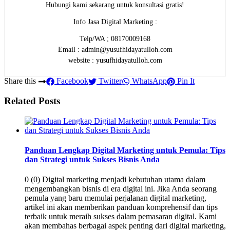
Hubungi kami sekarang untuk konsultasi gratis!
Info Jasa Digital Marketing :
Telp/WA ; 08170009168
Email : admin@yusufhidayatulloh.com
website : yusufhidayatulloh.com
Share this
Facebook
Twitter
WhatsApp
Pin It
Related Posts
Panduan Lengkap Digital Marketing untuk Pemula: Tips
dan Strategi untuk Sukses Bisnis Anda
0 (0) Digital marketing menjadi kebutuhan utama dalam
mengembangkan bisnis di era digital ini. Jika Anda seorang
pemula yang baru memulai perjalanan digital marketing,
artikel ini akan memberikan panduan komprehensif dan tips
terbaik untuk meraih sukses dalam pemasaran digital. Kami
akan membahas berbagai aspek penting dari digital marketing,