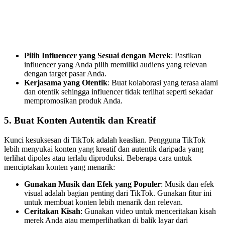
Pilih Influencer yang Sesuai dengan Merek
: Pastikan
influencer yang Anda pilih memiliki audiens yang relevan
dengan target pasar Anda.
Kerjasama yang Otentik
: Buat kolaborasi yang terasa alami
dan otentik sehingga influencer tidak terlihat seperti sekadar
mempromosikan produk Anda.
5. Buat Konten Autentik dan Kreatif
Kunci kesuksesan di TikTok adalah keaslian. Pengguna TikTok
lebih menyukai konten yang kreatif dan autentik daripada yang
terlihat dipoles atau terlalu diproduksi. Beberapa cara untuk
menciptakan konten yang menarik:
Gunakan Musik dan Efek yang Populer
: Musik dan efek
visual adalah bagian penting dari TikTok. Gunakan fitur ini
untuk membuat konten lebih menarik dan relevan.
Ceritakan Kisah
: Gunakan video untuk menceritakan kisah
merek Anda atau memperlihatkan di balik layar dari