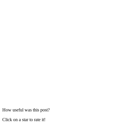
How useful was this post?
Click on a star to rate it!