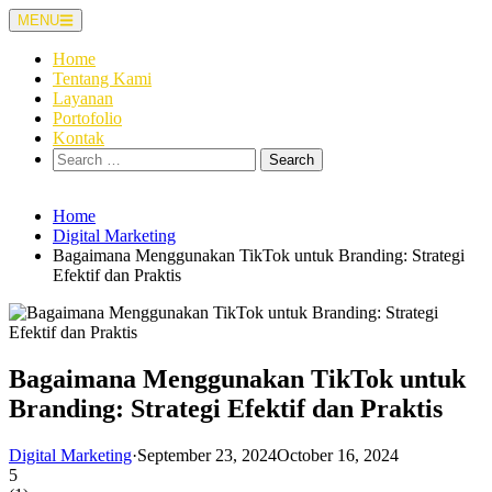
Skip
MENU
to
content
Home
Tentang Kami
Layanan
Portofolio
Kontak
Search
for:
Home
Digital Marketing
Bagaimana Menggunakan TikTok untuk Branding: Strategi
Efektif dan Praktis
Bagaimana Menggunakan TikTok untuk
Branding: Strategi Efektif dan Praktis
Digital Marketing
·
September 23, 2024
October 16, 2024
5