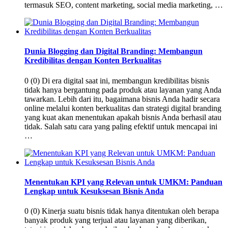
termasuk SEO, content marketing, social media marketing, …
Dunia Blogging dan Digital Branding: Membangun
Kredibilitas dengan Konten Berkualitas
0 (0) Di era digital saat ini, membangun kredibilitas bisnis
tidak hanya bergantung pada produk atau layanan yang Anda
tawarkan. Lebih dari itu, bagaimana bisnis Anda hadir secara
online melalui konten berkualitas dan strategi digital branding
yang kuat akan menentukan apakah bisnis Anda berhasil atau
tidak. Salah satu cara yang paling efektif untuk mencapai ini
…
Menentukan KPI yang Relevan untuk UMKM: Panduan
Lengkap untuk Kesuksesan Bisnis Anda
0 (0) Kinerja suatu bisnis tidak hanya ditentukan oleh berapa
banyak produk yang terjual atau layanan yang diberikan,