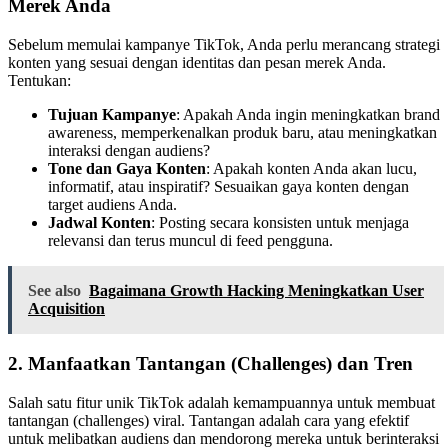
Merek Anda
Sebelum memulai kampanye TikTok, Anda perlu merancang strategi
konten yang sesuai dengan identitas dan pesan merek Anda.
Tentukan:
Tujuan Kampanye
: Apakah Anda ingin meningkatkan brand
awareness, memperkenalkan produk baru, atau meningkatkan
interaksi dengan audiens?
Tone dan Gaya Konten
: Apakah konten Anda akan lucu,
informatif, atau inspiratif? Sesuaikan gaya konten dengan
target audiens Anda.
Jadwal Konten
: Posting secara konsisten untuk menjaga
relevansi dan terus muncul di feed pengguna.
See also
Bagaimana Growth Hacking Meningkatkan User
Acquisition
2. Manfaatkan Tantangan (Challenges) dan Tren
Salah satu fitur unik TikTok adalah kemampuannya untuk membuat
tantangan (challenges) viral. Tantangan adalah cara yang efektif
untuk melibatkan audiens dan mendorong mereka untuk berinteraksi