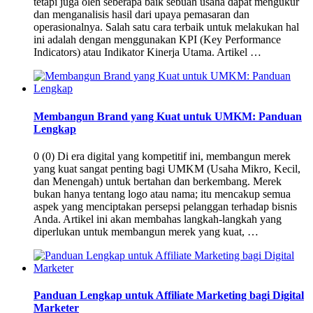
tetapi juga oleh seberapa baik sebuah usaha dapat mengukur
dan menganalisis hasil dari upaya pemasaran dan
operasionalnya. Salah satu cara terbaik untuk melakukan hal
ini adalah dengan menggunakan KPI (Key Performance
Indicators) atau Indikator Kinerja Utama. Artikel …
Membangun Brand yang Kuat untuk UMKM: Panduan
Lengkap
0 (0) Di era digital yang kompetitif ini, membangun merek
yang kuat sangat penting bagi UMKM (Usaha Mikro, Kecil,
dan Menengah) untuk bertahan dan berkembang. Merek
bukan hanya tentang logo atau nama; itu mencakup semua
aspek yang menciptakan persepsi pelanggan terhadap bisnis
Anda. Artikel ini akan membahas langkah-langkah yang
diperlukan untuk membangun merek yang kuat, …
Panduan Lengkap untuk Affiliate Marketing bagi Digital
Marketer