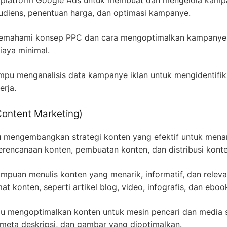
platform Google Ads untuk membuat dan mengelola kampany
diens, penentuan harga, dan optimasi kampanye.
mahami konsep PPC dan cara mengoptimalkan kampanye
iaya minimal.
u menganalisis data kampanye iklan untuk mengidentifikas
rja.
Content Marketing)
mengembangkan strategi konten yang efektif untuk mena
erencanaan konten, pembuatan konten, dan distribusi konte
puan menulis konten yang menarik, informatif, dan relevan
 konten, seperti artikel blog, video, infografis, dan eboo
mengoptimalkan konten untuk mesin pencari dan media so
meta deskripsi, dan gambar yang dioptimalkan.