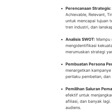
Perencanaan Strategis:
Achievable, Relevant, T
untuk mencapai tujuan t
tren industri, dan lanska
Analisis SWOT:
Mampu me
mengidentifikasi kekuata
merumuskan strategi yan
Pembuatan Persona Pem
menargetkan kampanye p
perilaku pembelian, dan
Pemilihan Saluran Pema
efektif untuk menjangka
afiliasi, dan banyak lag
audiens.