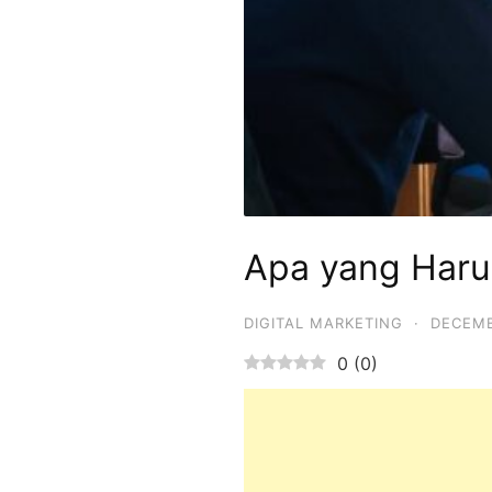
Apa yang Harus
DIGITAL MARKETING
·
DECEMB
0
(
0
)