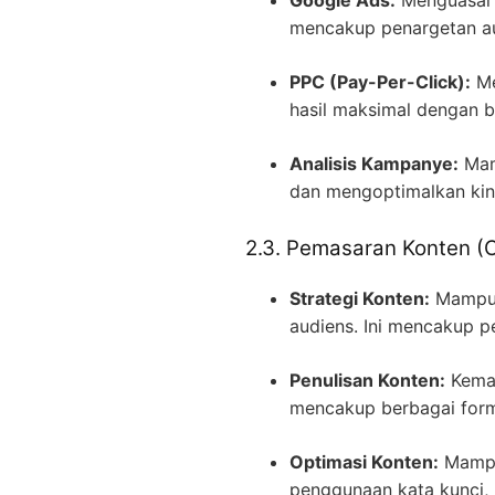
Google Ads:
Menguasai 
mencakup penargetan au
PPC (Pay-Per-Click):
Me
hasil maksimal dengan b
Analisis Kampanye:
Mamp
dan mengoptimalkan kine
2.3. Pemasaran Konten (
Strategi Konten:
Mampu 
audiens. Ini mencakup p
Penulisan Konten:
Kemam
mencakup berbagai format
Optimasi Konten:
Mampu 
penggunaan kata kunci, 