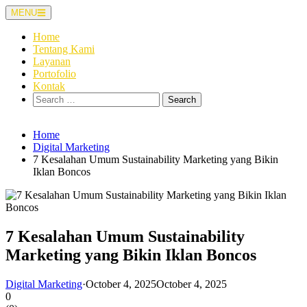
Skip
MENU
to
content
Home
Tentang Kami
Layanan
Portofolio
Kontak
Search
for:
Home
Digital Marketing
7 Kesalahan Umum Sustainability Marketing yang Bikin
Iklan Boncos
7 Kesalahan Umum Sustainability
Marketing yang Bikin Iklan Boncos
Digital Marketing
·
October 4, 2025
October 4, 2025
0