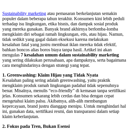
Sustainability marketing
atau pemasaran berkelanjutan semakin
populer dalam beberapa tahun terakhir. Konsumen kini lebih peduli
terhadap isu lingkungan, etika bisnis, dan dampak sosial produk
yang mereka gunakan. Banyak brand akhirnya berlomba-lomba
mengklaim diri sebagai ramah lingkungan, etis, atau hijau. Namun,
tidak sedikit yang gagal dalam eksekusi karena melakukan
kesalahan fatal yang justru membuat iklan mereka tidak efektif,
bahkan boncos alias boros biaya tanpa hasil. Artikel ini akan
mengulas
7 kesalahan umum dalam sustainability marketing
yang sering dilakukan perusahaan, apa dampaknya, serta bagaimana
cara menghindarinya dengan strategi yang tepat.
1. Greenwashing: Klaim Hijau yang Tidak Nyata
Kesalahan paling sering adalah greenwashing, yaitu praktik
mengklaim produk ramah lingkungan padahal tidak sepenuhnya
benar. Misalnya, menulis “eco-friendly” di kemasan tanpa sertifikasi
jelas. Konsumen sekarang lebih cerdas dan bisa dengan cepat
mengetahui klaim palsu. Akibatnya, alih-alih membangun
kepercayaan, brand justru dianggap menipu. Untuk menghindari hal
ini, gunakan data, sertifikasi resmi, dan transparansi dalam setiap
klaim keberlanjutan.
2. Fokus pada Tren, Bukan Esensi