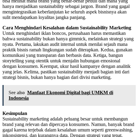
bisa melihat mana brand yang benar-benar peduli dan mana yang
hanya menjadikan sustainability sebagai jargon. Brand yang gagal
mengintegrasikan keberlanjutan ke seluruh aspek bisnisnya akan
sulit mendapatkan loyalitas jangka panjang.
Cara Menghindari Kesalahan dalam Sustainability Marketing
Untuk menghindari iklan boncos, perusahaan harus memastikan
bahwa sustainability bukan hanya gimmick, melainkan strategi yang
nyata. Pertama, lakukan audit internal untuk menilai sejauh mana
praktik bisnis ramah lingkungan sudah diterapkan. Kedua, gunakan
komunikasi yang transparan dan berbasis data. Ketiga, bangun
storytelling yang otentik untuk menjalin hubungan emosional
dengan konsumen. Keempat, ukur hasil kampanye dengan analitik
yang jelas. Kelima, pastikan sustainability menjadi bagian inti dari
strategi bisnis, bukan hanya bagian dari divisi marketing.
See also
Manfaat Ekonomi Digital bagi UMKM di
Indonesia
Kesimpulan
Sustainability marketing adalah peluang besar untuk membangun
brand yang relevan dan dipercaya konsumen. Namun, banyak brand
gagal karena terjebak dalam kesalahan umum seperti greenwashing,
inkonsistensi, dan kurangnya data. Dengan strategi yang tepat,