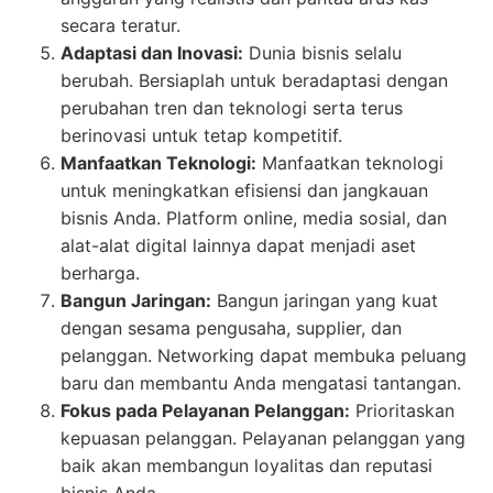
secara teratur.
Adaptasi dan Inovasi:
Dunia bisnis selalu
berubah. Bersiaplah untuk beradaptasi dengan
perubahan tren dan teknologi serta terus
berinovasi untuk tetap kompetitif.
Manfaatkan Teknologi:
Manfaatkan teknologi
untuk meningkatkan efisiensi dan jangkauan
bisnis Anda. Platform online, media sosial, dan
alat-alat digital lainnya dapat menjadi aset
berharga.
Bangun Jaringan:
Bangun jaringan yang kuat
dengan sesama pengusaha, supplier, dan
pelanggan. Networking dapat membuka peluang
baru dan membantu Anda mengatasi tantangan.
Fokus pada Pelayanan Pelanggan:
Prioritaskan
kepuasan pelanggan. Pelayanan pelanggan yang
baik akan membangun loyalitas dan reputasi