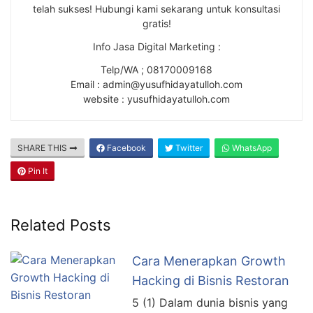
telah sukses! Hubungi kami sekarang untuk konsultasi
gratis!
Info Jasa Digital Marketing :
Telp/WA ; 08170009168
Email : admin@yusufhidayatulloh.com
website : yusufhidayatulloh.com
SHARE THIS
Facebook
Twitter
WhatsApp
Pin It
Related Posts
Cara Menerapkan Growth
Hacking di Bisnis Restoran
5 (1) Dalam dunia bisnis yang