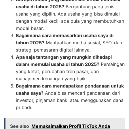
usaha di tahun 2025?
Bergantung pada jenis
usaha yang dipilih. Ada usaha yang bisa dimulai
dengan modal kecil, ada pula yang membutuhkan
modal besar.
Bagaimana cara memasarkan usaha saya di
tahun 2025?
Manfaatkan media sosial, SEO, dan
strategi pemasaran digital lainnya.
Apa saja tantangan yang mungkin dihadapi
dalam memulai usaha di tahun 2025?
Persaingan
yang ketat, perubahan tren pasar, dan
manajemen keuangan yang baik.
Bagaimana cara mendapatkan pendanaan untuk
usaha saya?
Anda bisa mencari pendanaan dari
investor, pinjaman bank, atau menggunakan dana
pribadi.
See also
Memaksimalkan Profil TikTok Anda