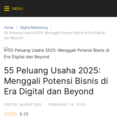
Skip
MENU
to
content
Home
Digital Marketing
55 Peluang Usaha 2025: Menggali Potensi Bisnis di Era Digital
dan Beyond
55 Peluang Usaha 2025:
Menggali Potensi Bisnis di
Era Digital dan Beyond
DIGITAL MARKETING
·
FEBRUARY 14, 2025
5
(
1
)