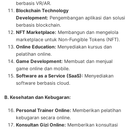
berbasis VR/AR.
Blockchain Technology
Development:
Pengembangan aplikasi dan solusi
berbasis blockchain.
NFT Marketplace:
Membangun dan mengelola
marketplace untuk Non-Fungible Tokens (NFT).
Online Education:
Menyediakan kursus dan
pelatihan online.
Game Development:
Membuat dan menjual
game online dan mobile.
Software as a Service (SaaS):
Menyediakan
software berbasis cloud.
B. Kesehatan dan Kebugaran:
Personal Trainer Online:
Memberikan pelatihan
kebugaran secara online.
Konsultan Gizi Online:
Memberikan konsultasi