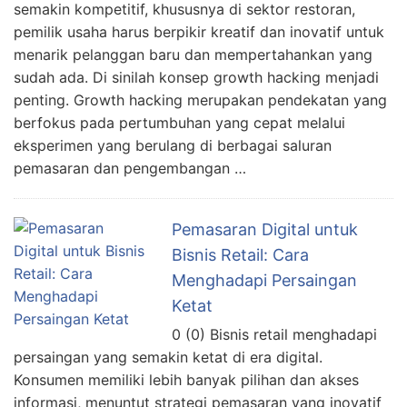
semakin kompetitif, khususnya di sektor restoran,
pemilik usaha harus berpikir kreatif dan inovatif untuk
menarik pelanggan baru dan mempertahankan yang
sudah ada. Di sinilah konsep growth hacking menjadi
penting. Growth hacking merupakan pendekatan yang
berfokus pada pertumbuhan yang cepat melalui
eksperimen yang berulang di berbagai saluran
pemasaran dan pengembangan …
Pemasaran Digital untuk
Bisnis Retail: Cara
Menghadapi Persaingan
Ketat
0 (0) Bisnis retail menghadapi
persaingan yang semakin ketat di era digital.
Konsumen memiliki lebih banyak pilihan dan akses
informasi, menuntut strategi pemasaran yang inovatif