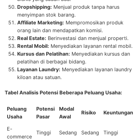
Dropshipping:
Menjual produk tanpa harus
menyimpan stok barang.
Affiliate Marketing:
Mempromosikan produk
orang lain dan mendapatkan komisi.
Real Estate:
Berinvestasi dan menjual properti.
Rental Mobil:
Menyediakan layanan rental mobil.
Kursus dan Pelatihan:
Menyediakan kursus dan
pelatihan di berbagai bidang.
Layanan Laundry:
Menyediakan layanan laundry
kiloan atau satuan.
Tabel Analisis Potensi Beberapa Peluang Usaha:
Peluang
Potensi
Modal
Risiko
Keuntungan
Usaha
Pasar
Awal
E-
Tinggi
Sedang
Sedang
Tinggi
commerce