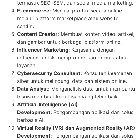
termasuk SEO, SEM, dan social media marketing.
E-commerce:
Menjual produk secara online
melalui platform marketplace atau website
sendiri.
Content Creator:
Membuat konten video, artikel,
dan gambar untuk berbagai platform online.
Influencer Marketing:
Kerjasama dengan
influencer untuk mempromosikan produk atau
layanan.
Cybersecurity Consultant:
Konsultan keamanan
siber untuk melindungi data dan sistem online.
Data Analyst:
Menganalisis data untuk membantu
bisnis membuat keputusan yang lebih baik.
Artificial Intelligence (AI)
Development:
Pengembangan aplikasi dan solusi
berbasis AI.
Virtual Reality (VR) dan Augmented Reality (AR)
Development:
Pengembangan aplikasi dan solusi