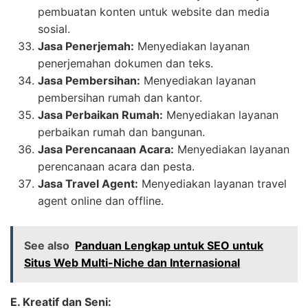
pembuatan konten untuk website dan media
sosial.
Jasa Penerjemah:
Menyediakan layanan
penerjemahan dokumen dan teks.
Jasa Pembersihan:
Menyediakan layanan
pembersihan rumah dan kantor.
Jasa Perbaikan Rumah:
Menyediakan layanan
perbaikan rumah dan bangunan.
Jasa Perencanaan Acara:
Menyediakan layanan
perencanaan acara dan pesta.
Jasa Travel Agent:
Menyediakan layanan travel
agent online dan offline.
See also
Panduan Lengkap untuk SEO untuk
Situs Web Multi-Niche dan Internasional
E. Kreatif dan Seni: