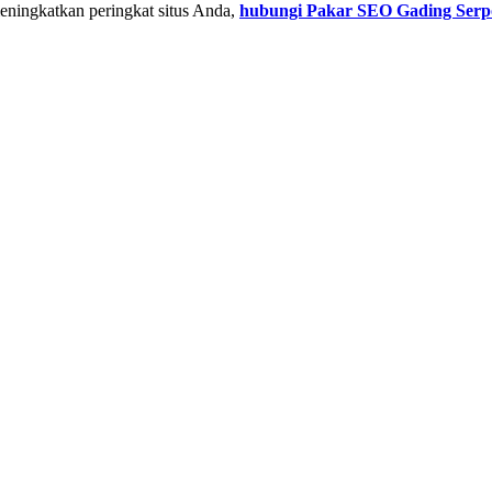
eningkatkan peringkat situs Anda,
hubungi Pakar SEO Gading Ser