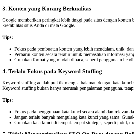
3.
Konten yang Kurang Berkualitas
Google memberikan peringkat lebih tinggi pada situs dengan konten be
kredibilitas situs Anda di mata Google.
Tips:
Fokus pada pembuatan konten yang lebih mendalam, unik, dan
Perbarui konten secara teratur untuk memastikan informasi yang 
Gunakan format yang mudah dibaca, seperti penggunaan heading
4.
Terlalu Fokus pada Keyword Stuffing
Keyword stuffing adalah praktik mengisi halaman dengan kata kunci 
Keyword stuffing bukan hanya merusak pengalaman pengguna, tetapi 
Tips:
Fokus pada penggunaan kata kunci secara alami dan relevan d
Jangan terlalu banyak mengulang kata kunci yang sama. Gunaka
Gunakan kata kunci di tempat-tempat strategis, seperti judul, m