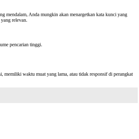
et yang mendalam, Anda mungkin akan menargetkan kata kunci yang
 yang relevan.
ume pencarian tinggi.
, memiliki waktu muat yang lama, atau tidak responsif di perangkat