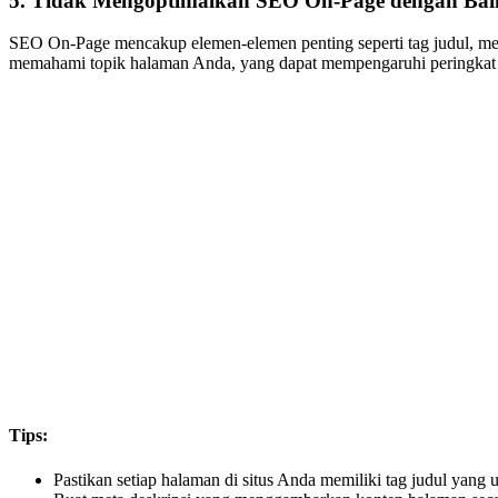
5.
Tidak Mengoptimalkan SEO On-Page dengan Bai
SEO On-Page mencakup elemen-elemen penting seperti tag judul, m
memahami topik halaman Anda, yang dapat mempengaruhi peringkat d
Tips:
Pastikan setiap halaman di situs Anda memiliki tag judul yang u