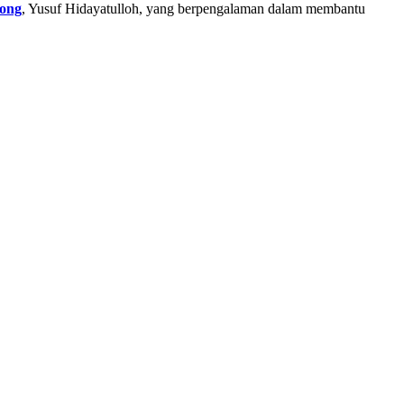
pong
, Yusuf Hidayatulloh, yang berpengalaman dalam membantu