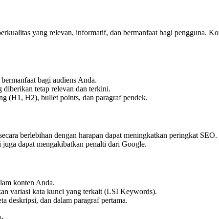
rkualitas yang relevan, informatif, dan bermanfaat bagi pengguna. Kont
 bermanfaat bagi audiens Anda.
diberikan tetap relevan dan terkini.
 (H1, H2), bullet points, dan paragraf pendek.
secara berlebihan dengan harapan dapat meningkatkan peringkat SEO. 
juga dapat mengakibatkan penalti dari Google.
alam konten Anda.
n variasi kata kunci yang terkait (LSI Keywords).
eta deskripsi, dan dalam paragraf pertama.