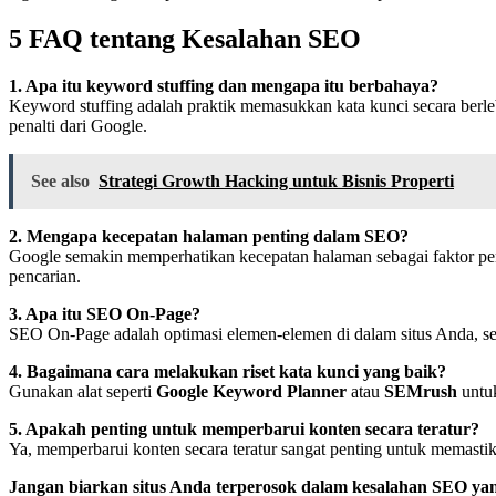
5 FAQ tentang Kesalahan SEO
1. Apa itu keyword stuffing dan mengapa itu berbahaya?
Keyword stuffing adalah praktik memasukkan kata kunci secara berl
penalti dari Google.
See also
Strategi Growth Hacking untuk Bisnis Properti
2. Mengapa kecepatan halaman penting dalam SEO?
Google semakin memperhatikan kecepatan halaman sebagai faktor pen
pencarian.
3. Apa itu SEO On-Page?
SEO On-Page adalah optimasi elemen-elemen di dalam situs Anda, sepe
4. Bagaimana cara melakukan riset kata kunci yang baik?
Gunakan alat seperti
Google Keyword Planner
atau
SEMrush
untuk
5. Apakah penting untuk memperbarui konten secara teratur?
Ya, memperbarui konten secara teratur sangat penting untuk memastika
Jangan biarkan situs Anda terperosok dalam kesalahan SEO ya