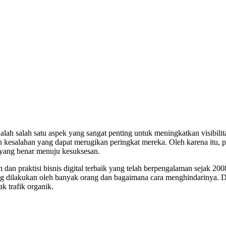
alah salah satu aspek yang sangat penting untuk meningkatkan visibil
an kesalahan yang dapat merugikan peringkat mereka. Oleh karena itu
 yang benar menuju kesuksesan.
n dan praktisi bisnis digital terbaik yang telah berpengalaman sejak 2
ng dilakukan oleh banyak orang dan bagaimana cara menghindarinya. D
 trafik organik.