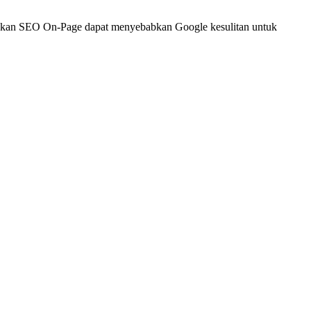
aikan SEO On-Page dapat menyebabkan Google kesulitan untuk