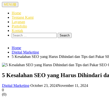
Skip
MENU
to
content
Home
Tentang Kami
Layanan
Portofolio
Kontak
Search
for:
Home
Digital Marketing
5 Kesalahan SEO yang Harus Dihindari dan Tips dari Pakar 
5 Kesalahan SEO yang Harus Dihindari d
Digital Marketing
·
October 23, 2024
November 11, 2024
0
(
0
)