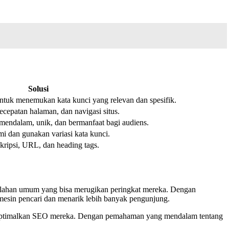
Solusi
untuk menemukan kata kunci yang relevan dan spesifik.
ecepatan halaman, dan navigasi situs.
mendalam, unik, dan bermanfaat bagi audiens.
i dan gunakan variasi kata kunci.
kripsi, URL, dan heading tags.
esalahan umum yang bisa merugikan peringkat mereka. Dengan
 mesin pencari dan menarik lebih banyak pengunjung.
engoptimalkan SEO mereka. Dengan pemahaman yang mendalam tentang