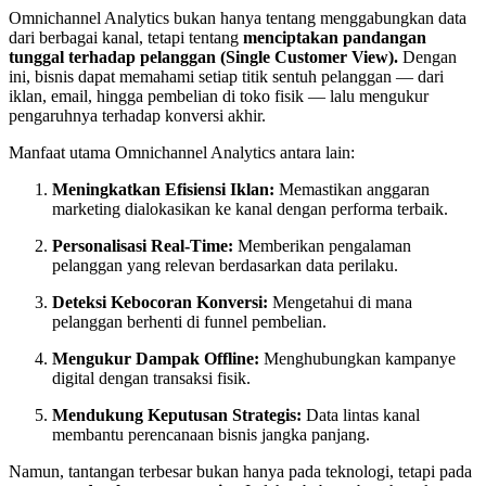
Omnichannel Analytics bukan hanya tentang menggabungkan data
dari berbagai kanal, tetapi tentang
menciptakan pandangan
tunggal terhadap pelanggan (Single Customer View).
Dengan
ini, bisnis dapat memahami setiap titik sentuh pelanggan — dari
iklan, email, hingga pembelian di toko fisik — lalu mengukur
pengaruhnya terhadap konversi akhir.
Manfaat utama Omnichannel Analytics antara lain:
Meningkatkan Efisiensi Iklan:
Memastikan anggaran
marketing dialokasikan ke kanal dengan performa terbaik.
Personalisasi Real-Time:
Memberikan pengalaman
pelanggan yang relevan berdasarkan data perilaku.
Deteksi Kebocoran Konversi:
Mengetahui di mana
pelanggan berhenti di funnel pembelian.
Mengukur Dampak Offline:
Menghubungkan kampanye
digital dengan transaksi fisik.
Mendukung Keputusan Strategis:
Data lintas kanal
membantu perencanaan bisnis jangka panjang.
Namun, tantangan terbesar bukan hanya pada teknologi, tetapi pada