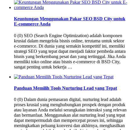
Keuntungan Menggunakan Pakar SEO BSD City untuk
E-commerce Anda
0 (0) SEO (Search Engine Optimization) adalah komponen
krusial dalam mengelola bisnis online, terutama untuk sektor
e-commerce. Di dunia yang semakin kompetitif ini, memiliki
strategi SEO yang tepat dapat menjadi faktor pembeda antara
bisnis yang berkembang pesat dan yang tertinggal. Jika Anda
memiliki toko online atau bisnis e-commerce di BSD City,
sangat penting untuk bekerja …
Panduan Memilih Tools Nurturing Lead yang Tepat
0 (0) Dalam dunia pemasaran digital, nurturing lead adalah
proses krusial yang menghubungkan prospek dengan produk
atau layanan Anda melalui serangkaian interaksi yang relevan
dan bermanfaat. Menggunakan alat nurturing lead yang tepat
dapat mempermudah dan mempercepat proses ini, sehingga
meningkatkan peluang konversi dan akhirnya, menghasilkan