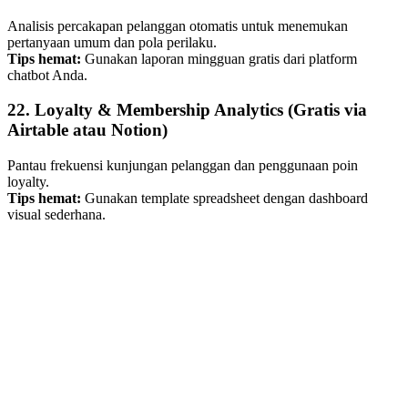
Analisis percakapan pelanggan otomatis untuk menemukan
pertanyaan umum dan pola perilaku.
Tips hemat:
Gunakan laporan mingguan gratis dari platform
chatbot Anda.
22. Loyalty & Membership Analytics (Gratis via
Airtable atau Notion)
Pantau frekuensi kunjungan pelanggan dan penggunaan poin
loyalty.
Tips hemat:
Gunakan template spreadsheet dengan dashboard
visual sederhana.