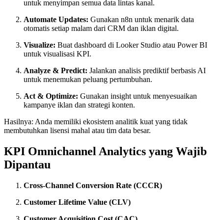
untuk menyimpan semua data lintas kanal.
Automate Updates:
Gunakan n8n untuk menarik data
otomatis setiap malam dari CRM dan iklan digital.
Visualize:
Buat dashboard di Looker Studio atau Power BI
untuk visualisasi KPI.
Analyze & Predict:
Jalankan analisis prediktif berbasis AI
untuk menemukan peluang pertumbuhan.
Act & Optimize:
Gunakan insight untuk menyesuaikan
kampanye iklan dan strategi konten.
Hasilnya: Anda memiliki ekosistem analitik kuat yang tidak
membutuhkan lisensi mahal atau tim data besar.
KPI Omnichannel Analytics yang Wajib
Dipantau
Cross-Channel Conversion Rate (CCCR)
Customer Lifetime Value (CLV)
Customer Acquisition Cost (CAC)