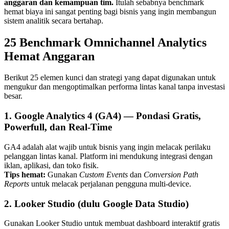
anggaran dan kemampuan tim.
Itulah sebabnya benchmark
hemat biaya ini sangat penting bagi bisnis yang ingin membangun
sistem analitik secara bertahap.
25 Benchmark Omnichannel Analytics
Hemat Anggaran
Berikut 25 elemen kunci dan strategi yang dapat digunakan untuk
mengukur dan mengoptimalkan performa lintas kanal tanpa investasi
besar.
1. Google Analytics 4 (GA4) — Pondasi Gratis,
Powerfull, dan Real-Time
GA4 adalah alat wajib untuk bisnis yang ingin melacak perilaku
pelanggan lintas kanal. Platform ini mendukung integrasi dengan
iklan, aplikasi, dan toko fisik.
Tips hemat:
Gunakan
Custom Events
dan
Conversion Path
Reports
untuk melacak perjalanan pengguna multi-device.
2. Looker Studio (dulu Google Data Studio)
Gunakan Looker Studio untuk membuat dashboard interaktif gratis