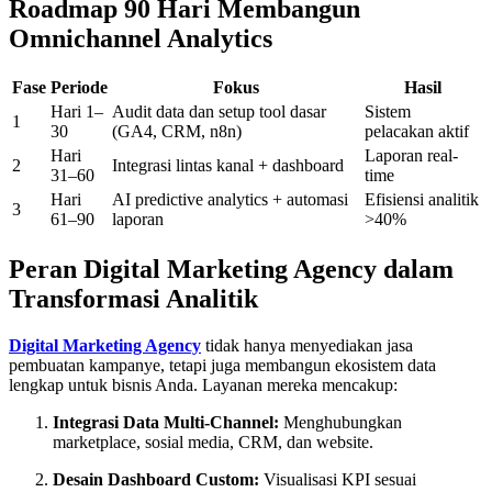
Roadmap 90 Hari Membangun
Omnichannel Analytics
Fase
Periode
Fokus
Hasil
Hari 1–
Audit data dan setup tool dasar
Sistem
1
30
(GA4, CRM, n8n)
pelacakan aktif
Hari
Laporan real-
2
Integrasi lintas kanal + dashboard
31–60
time
Hari
AI predictive analytics + automasi
Efisiensi analitik
3
61–90
laporan
>40%
Peran Digital Marketing Agency dalam
Transformasi Analitik
Digital Marketing Agency
tidak hanya menyediakan jasa
pembuatan kampanye, tetapi juga membangun ekosistem data
lengkap untuk bisnis Anda. Layanan mereka mencakup:
Integrasi Data Multi-Channel:
Menghubungkan
marketplace, sosial media, CRM, dan website.
Desain Dashboard Custom:
Visualisasi KPI sesuai