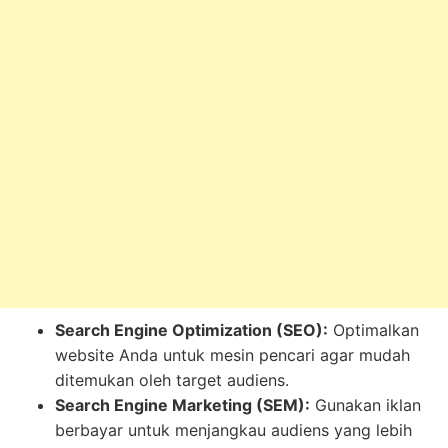
Search Engine Optimization (SEO):
Optimalkan
website Anda untuk mesin pencari agar mudah
ditemukan oleh target audiens.
Search Engine Marketing (SEM):
Gunakan iklan
berbayar untuk menjangkau audiens yang lebih