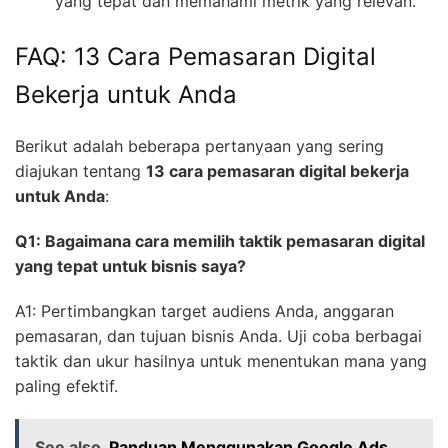
yang tepat dan memahami metrik yang relevan.
FAQ: 13 Cara Pemasaran Digital
Bekerja untuk Anda
Berikut adalah beberapa pertanyaan yang sering
diajukan tentang
13 cara pemasaran digital bekerja
untuk Anda
:
Q1: Bagaimana cara memilih taktik pemasaran digital
yang tepat untuk bisnis saya?
A1: Pertimbangkan target audiens Anda, anggaran
pemasaran, dan tujuan bisnis Anda. Uji coba berbagai
taktik dan ukur hasilnya untuk menentukan mana yang
paling efektif.
See also
Panduan Menggunakan Google Ads