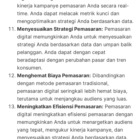
kinerja kampanye pemasaran Anda secara real-
time. Anda dapat melacak metrik kunci dan
mengoptimalkan strategi Anda berdasarkan data.
Menyesuaikan Strategi Pemasaran:
Pemasaran
digital memungkinkan Anda untuk menyesuaikan
strategi Anda berdasarkan data dan umpan balik
pelanggan. Anda dapat dengan cepat
beradaptasi dengan perubahan pasar dan tren
konsumen.
Menghemat Biaya Pemasaran:
Dibandingkan
dengan metode pemasaran tradisional,
pemasaran digital seringkali lebih hemat biaya,
terutama untuk menjangkau audiens yang luas.
Meningkatkan Efisiensi Pemasaran:
Pemasaran
digital meningkatkan efisiensi pemasaran dengan
memungkinkan Anda untuk menargetkan audiens
yang tepat, mengukur kinerja kampanye, dan
menyesuaikan strategi Anda berdasarkan data.