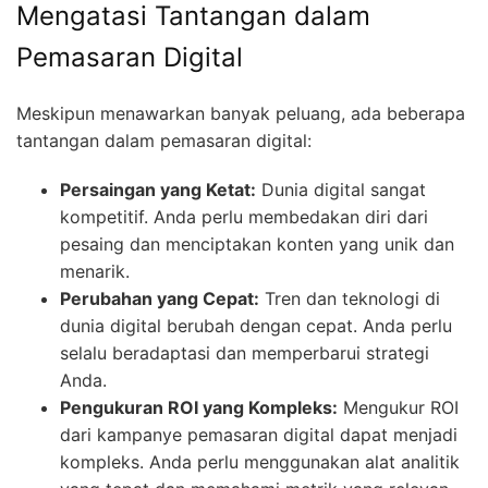
Mengatasi Tantangan dalam
Pemasaran Digital
Meskipun menawarkan banyak peluang, ada beberapa
tantangan dalam pemasaran digital:
Persaingan yang Ketat:
Dunia digital sangat
kompetitif. Anda perlu membedakan diri dari
pesaing dan menciptakan konten yang unik dan
menarik.
Perubahan yang Cepat:
Tren dan teknologi di
dunia digital berubah dengan cepat. Anda perlu
selalu beradaptasi dan memperbarui strategi
Anda.
Pengukuran ROI yang Kompleks:
Mengukur ROI
dari kampanye pemasaran digital dapat menjadi
kompleks. Anda perlu menggunakan alat analitik