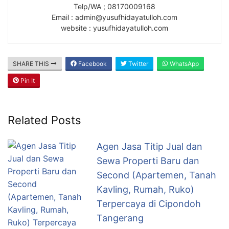
Telp/WA ; 08170009168
Email : admin@yusufhidayatulloh.com
website : yusufhidayatulloh.com
SHARE THIS
Facebook
Twitter
WhatsApp
Pin It
Related Posts
Agen Jasa Titip Jual dan
Sewa Properti Baru dan
Second (Apartemen, Tanah
Kavling, Rumah, Ruko)
Terpercaya di Cipondoh
Tangerang