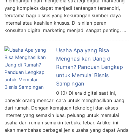
membangun dan mengelola strategi digital marketing
yang kompleks dapat menjadi tantangan tersendiri,
terutama bagi bisnis yang kekurangan sumber daya
internal atau keahlian khusus. Di sinilah peran
konsultan digital marketing menjadi sangat penting. …
Usaha Apa yang Bisa
Menghasilkan Uang di
Rumah? Panduan Lengkap
untuk Memulai Bisnis
Sampingan
0 (0) Di era digital saat ini,
banyak orang mencari cara untuk menghasilkan uang
dari rumah. Dengan kemajuan teknologi dan akses
internet yang semakin luas, peluang untuk memulai
usaha dari rumah semakin terbuka lebar. Artikel ini
akan membahas berbagai jenis usaha yang dapat Anda