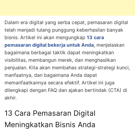
Dalam era digital yang serba cepat, pemasaran digital
telah menjadi tulang punggung keberhasilan banyak
bisnis. Artikel ini akan mengungkap
13 cara
pemasaran digital bekerja untuk Anda
, menjelaskan
bagaimana berbagai taktik dapat meningkatkan
visibilitas, membangun merek, dan menghasilkan
penjualan. Kita akan membahas strategi-strategi kunci,
manfaatnya, dan bagaimana Anda dapat
memanfaatkannya secara efektif. Artikel ini juga
dilengkapi dengan FAQ dan ajakan bertindak (CTA) di
akhir.
13 Cara Pemasaran Digital
Meningkatkan Bisnis Anda