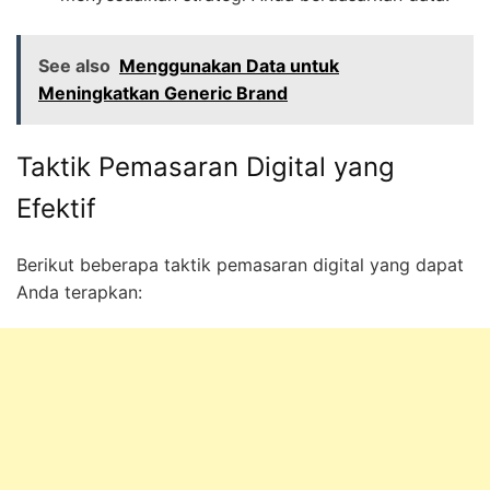
See also
Menggunakan Data untuk
Meningkatkan Generic Brand
Taktik Pemasaran Digital yang
Efektif
Berikut beberapa taktik pemasaran digital yang dapat
Anda terapkan: