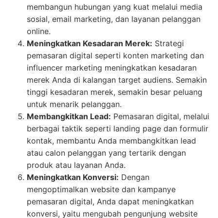
membangun hubungan yang kuat melalui media
sosial, email marketing, dan layanan pelanggan
online.
Meningkatkan Kesadaran Merek:
Strategi
pemasaran digital seperti konten marketing dan
influencer marketing meningkatkan kesadaran
merek Anda di kalangan target audiens. Semakin
tinggi kesadaran merek, semakin besar peluang
untuk menarik pelanggan.
Membangkitkan Lead:
Pemasaran digital, melalui
berbagai taktik seperti landing page dan formulir
kontak, membantu Anda membangkitkan lead
atau calon pelanggan yang tertarik dengan
produk atau layanan Anda.
Meningkatkan Konversi:
Dengan
mengoptimalkan website dan kampanye
pemasaran digital, Anda dapat meningkatkan
konversi, yaitu mengubah pengunjung website