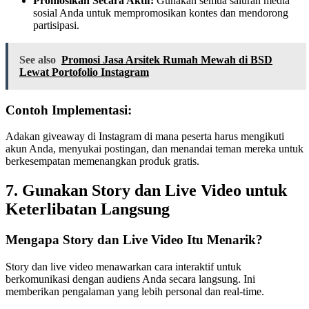
Promosikan Secara Aktif:
Gunakan semua saluran media
sosial Anda untuk mempromosikan kontes dan mendorong
partisipasi.
See also
Promosi Jasa Arsitek Rumah Mewah di BSD
Lewat Portofolio Instagram
Contoh Implementasi:
Adakan giveaway di Instagram di mana peserta harus mengikuti
akun Anda, menyukai postingan, dan menandai teman mereka untuk
berkesempatan memenangkan produk gratis.
7.
Gunakan Story dan Live Video untuk
Keterlibatan Langsung
Mengapa Story dan Live Video Itu Menarik?
Story dan live video menawarkan cara interaktif untuk
berkomunikasi dengan audiens Anda secara langsung. Ini
memberikan pengalaman yang lebih personal dan real-time.