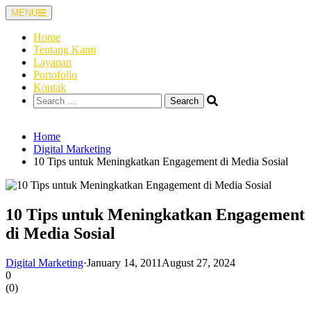
Skip
MENU
to
content
Home
Tentang Kami
Layanan
Portofolio
Kontak
Search
for:
Home
Digital Marketing
10 Tips untuk Meningkatkan Engagement di Media Sosial
10 Tips untuk Meningkatkan Engagement
di Media Sosial
Digital Marketing
·
January 14, 2011
August 27, 2024
0
(
0
)