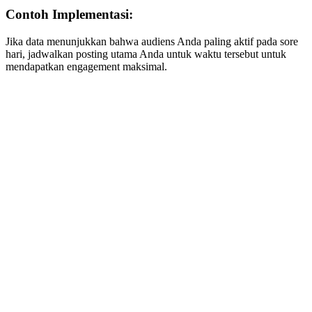
Contoh Implementasi:
Jika data menunjukkan bahwa audiens Anda paling aktif pada sore
hari, jadwalkan posting utama Anda untuk waktu tersebut untuk
mendapatkan engagement maksimal.