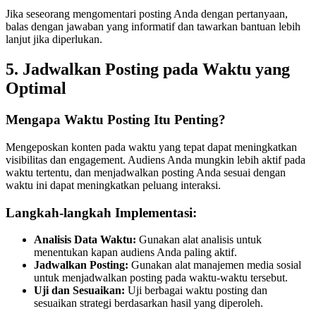
Jika seseorang mengomentari posting Anda dengan pertanyaan,
balas dengan jawaban yang informatif dan tawarkan bantuan lebih
lanjut jika diperlukan.
5.
Jadwalkan Posting pada Waktu yang
Optimal
Mengapa Waktu Posting Itu Penting?
Mengeposkan konten pada waktu yang tepat dapat meningkatkan
visibilitas dan engagement. Audiens Anda mungkin lebih aktif pada
waktu tertentu, dan menjadwalkan posting Anda sesuai dengan
waktu ini dapat meningkatkan peluang interaksi.
Langkah-langkah Implementasi:
Analisis Data Waktu:
Gunakan alat analisis untuk
menentukan kapan audiens Anda paling aktif.
Jadwalkan Posting:
Gunakan alat manajemen media sosial
untuk menjadwalkan posting pada waktu-waktu tersebut.
Uji dan Sesuaikan:
Uji berbagai waktu posting dan
sesuaikan strategi berdasarkan hasil yang diperoleh.