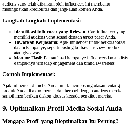
audiens yang telah dibangun oleh influencer. Ini membantu
meningkatkan kredibilitas dan jangkauan konten Anda.
Langkah-langkah Implementasi:
Identifikasi Influencer yang Relevan:
Cari influencer yang
memiliki audiens yang sesuai dengan target pasar Anda.
Tawarkan Kerjasama:
Ajak influencer untuk berkolaborasi
dalam kampanye, seperti posting berbayar, review produk,
atau giveaway.
Monitor Hasil:
Pantau hasil kampanye influencer dan analisis
dampaknya terhadap engagement dan brand awareness.
Contoh Implementasi:
Ajak influencer di niche Anda untuk memposting ulasan tentang
produk Anda di akun mereka dan berbagi dengan audiens mereka,
sambil memberikan diskon khusus kepada pengikut mereka.
9.
Optimalkan Profil Media Sosial Anda
Mengapa Profil yang Dioptimalkan Itu Penting?