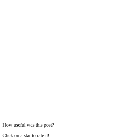
How useful was this post?
Click on a star to rate it!