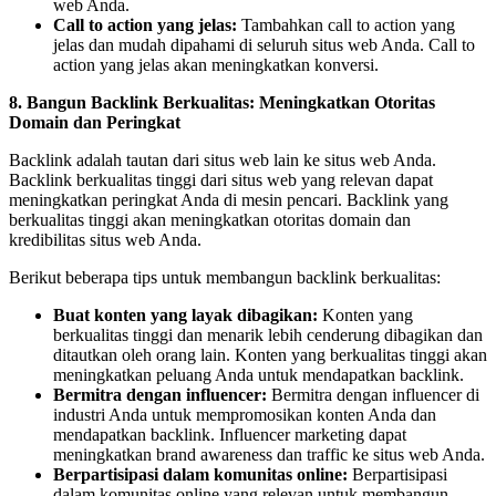
web Anda.
Call to action yang jelas:
Tambahkan call to action yang
jelas dan mudah dipahami di seluruh situs web Anda. Call to
action yang jelas akan meningkatkan konversi.
8. Bangun Backlink Berkualitas: Meningkatkan Otoritas
Domain dan Peringkat
Backlink adalah tautan dari situs web lain ke situs web Anda.
Backlink berkualitas tinggi dari situs web yang relevan dapat
meningkatkan peringkat Anda di mesin pencari. Backlink yang
berkualitas tinggi akan meningkatkan otoritas domain dan
kredibilitas situs web Anda.
Berikut beberapa tips untuk membangun backlink berkualitas:
Buat konten yang layak dibagikan:
Konten yang
berkualitas tinggi dan menarik lebih cenderung dibagikan dan
ditautkan oleh orang lain. Konten yang berkualitas tinggi akan
meningkatkan peluang Anda untuk mendapatkan backlink.
Bermitra dengan influencer:
Bermitra dengan influencer di
industri Anda untuk mempromosikan konten Anda dan
mendapatkan backlink. Influencer marketing dapat
meningkatkan brand awareness dan traffic ke situs web Anda.
Berpartisipasi dalam komunitas online:
Berpartisipasi
dalam komunitas online yang relevan untuk membangun