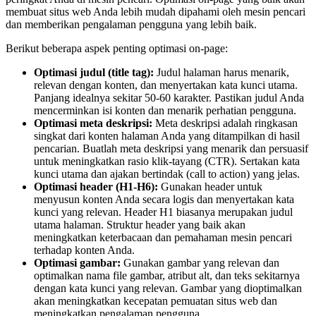
membuat situs web Anda lebih mudah dipahami oleh mesin pencari
dan memberikan pengalaman pengguna yang lebih baik.
Berikut beberapa aspek penting optimasi on-page:
Optimasi judul (title tag):
Judul halaman harus menarik,
relevan dengan konten, dan menyertakan kata kunci utama.
Panjang idealnya sekitar 50-60 karakter. Pastikan judul Anda
mencerminkan isi konten dan menarik perhatian pengguna.
Optimasi meta deskripsi:
Meta deskripsi adalah ringkasan
singkat dari konten halaman Anda yang ditampilkan di hasil
pencarian. Buatlah meta deskripsi yang menarik dan persuasif
untuk meningkatkan rasio klik-tayang (CTR). Sertakan kata
kunci utama dan ajakan bertindak (call to action) yang jelas.
Optimasi header (H1-H6):
Gunakan header untuk
menyusun konten Anda secara logis dan menyertakan kata
kunci yang relevan. Header H1 biasanya merupakan judul
utama halaman. Struktur header yang baik akan
meningkatkan keterbacaan dan pemahaman mesin pencari
terhadap konten Anda.
Optimasi gambar:
Gunakan gambar yang relevan dan
optimalkan nama file gambar, atribut alt, dan teks sekitarnya
dengan kata kunci yang relevan. Gambar yang dioptimalkan
akan meningkatkan kecepatan pemuatan situs web dan
meningkatkan pengalaman pengguna.