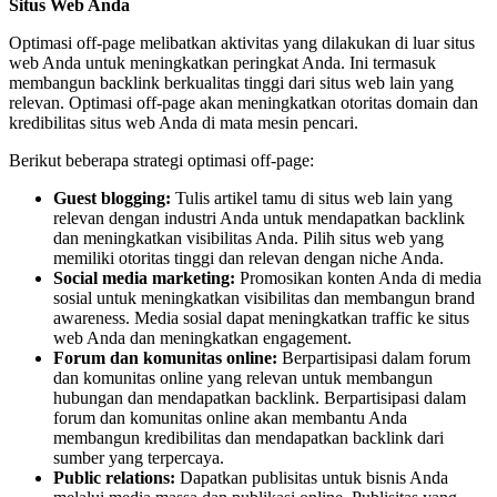
Situs Web Anda
Optimasi off-page melibatkan aktivitas yang dilakukan di luar situs
web Anda untuk meningkatkan peringkat Anda. Ini termasuk
membangun backlink berkualitas tinggi dari situs web lain yang
relevan. Optimasi off-page akan meningkatkan otoritas domain dan
kredibilitas situs web Anda di mata mesin pencari.
Berikut beberapa strategi optimasi off-page:
Guest blogging:
Tulis artikel tamu di situs web lain yang
relevan dengan industri Anda untuk mendapatkan backlink
dan meningkatkan visibilitas Anda. Pilih situs web yang
memiliki otoritas tinggi dan relevan dengan niche Anda.
Social media marketing:
Promosikan konten Anda di media
sosial untuk meningkatkan visibilitas dan membangun brand
awareness. Media sosial dapat meningkatkan traffic ke situs
web Anda dan meningkatkan engagement.
Forum dan komunitas online:
Berpartisipasi dalam forum
dan komunitas online yang relevan untuk membangun
hubungan dan mendapatkan backlink. Berpartisipasi dalam
forum dan komunitas online akan membantu Anda
membangun kredibilitas dan mendapatkan backlink dari
sumber yang terpercaya.
Public relations:
Dapatkan publisitas untuk bisnis Anda