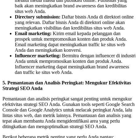
melalui media massa dan publikasi online. Publisitas yang
baik akan meningkatkan brand awareness dan kredibilitas
situs web Anda.
Directory submission:
Daftar bisnis Anda di direktori online
yang relevan. Daftar bisnis Anda di direktori online akan
meningkatkan visibilitas dan kredibilitas situs web Anda.
Email marketing:
Kirim email kepada pelanggan dan
prospek untuk mempromosikan konten dan produk Anda.
Email marketing dapat meningkatkan traffic ke situs web
Anda dan meningkatkan konversi.
Influencer marketing:
Bermitra dengan influencer di industri
Anda untuk mempromosikan konten dan produk Anda.
Influencer marketing dapat meningkatkan brand awareness
dan traffic ke situs web Anda.
5. Pemantauan dan Analisis Peringkat: Mengukur Efektivitas
Strategi SEO Anda
Pemantauan dan analisis peringkat sangat penting untuk mengukur
efektivitas strategi SEO Anda. Gunakan tools seperti Google Search
Console dan Google Analytics untuk melacak peringkat Anda, lalu
lintas situs web, dan metrik lainnya. Pemantauan dan analisis yang
tepat akan membantu Anda mengidentifikasi area yang perlu
ditingkatkan dan mengoptimalkan strategi SEO Anda.
Berikut beberapa metrik penting yang perlu Anda pantau: