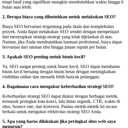
tetapi hasil yang signifikan mungkin membutuhkan waktu hingga 6
bulan atau lebih.
2. Berapa biaya yang dibutuhkan untuk melakukan SEO?
Biaya SEO bervariasi tergantung pada skala dan kompleksitas
proyek. Anda dapat melakukan SEO sendiri dengan mempelajari
dan menerapkan strategi-strategi yang telah dijelaskan di atas.
Namun, jika Anda membutuhkan bantuan profesional, biaya dapat
bervariasi dari ratusan ribu hingga jutaan rupiah per bulan.
3. Apakah SEO penting untuk bisnis kecil?
Ya, SEO sangat penting untuk bisnis kecil. SEO dapat membantu
bisnis kecil bersaing dengan bisnis besar dengan meningkatkan
visibilitas online dan menarik lebih banyak pelanggan.
4. Bagaimana cara mengukur keberhasilan strategi SEO?
Keberhasilan strategi SEO dapat diukur dengan berbagai metrik,
termasuk peringkat kata kunci, lalu lintas organik, CTR, waktu di
situs, bounce rate, dan konversi. Pantau metrik-metrik ini secara
berkala untuk mengukur efektivitas strategi SEO Anda.
5. Apa yang harus dilakukan jika peringkat situs web saya
menurun?