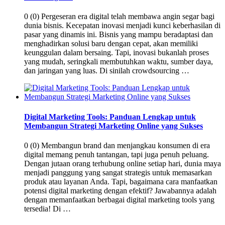
0 (0) Pergeseran era digital telah membawa angin segar bagi
dunia bisnis. Kecepatan inovasi menjadi kunci keberhasilan di
pasar yang dinamis ini. Bisnis yang mampu beradaptasi dan
menghadirkan solusi baru dengan cepat, akan memiliki
keunggulan dalam bersaing. Tapi, inovasi bukanlah proses
yang mudah, seringkali membutuhkan waktu, sumber daya,
dan jaringan yang luas. Di sinilah crowdsourcing …
Digital Marketing Tools: Panduan Lengkap untuk
Membangun Strategi Marketing Online yang Sukses
0 (0) Membangun brand dan menjangkau konsumen di era
digital memang penuh tantangan, tapi juga penuh peluang.
Dengan jutaan orang terhubung online setiap hari, dunia maya
menjadi panggung yang sangat strategis untuk memasarkan
produk atau layanan Anda. Tapi, bagaimana cara manfaatkan
potensi digital marketing dengan efektif? Jawabannya adalah
dengan memanfaatkan berbagai digital marketing tools yang
tersedia! Di …