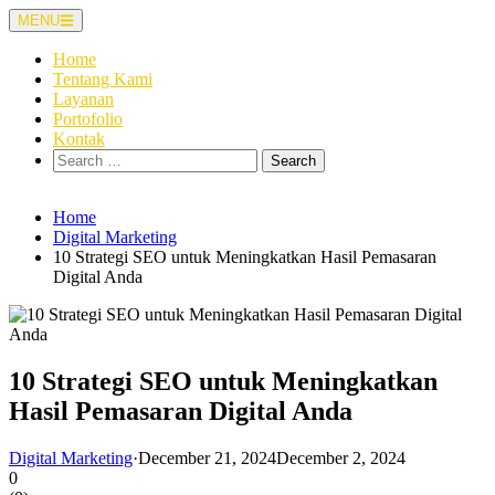
Skip
MENU
to
content
Home
Tentang Kami
Layanan
Portofolio
Kontak
Search
for:
Home
Digital Marketing
10 Strategi SEO untuk Meningkatkan Hasil Pemasaran
Digital Anda
10 Strategi SEO untuk Meningkatkan
Hasil Pemasaran Digital Anda
Digital Marketing
·
December 21, 2024
December 2, 2024
0