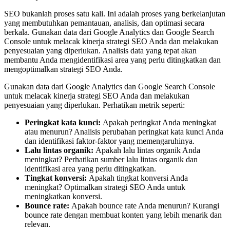
SEO bukanlah proses satu kali. Ini adalah proses yang berkelanjutan
yang membutuhkan pemantauan, analisis, dan optimasi secara
berkala. Gunakan data dari Google Analytics dan Google Search
Console untuk melacak kinerja strategi SEO Anda dan melakukan
penyesuaian yang diperlukan. Analisis data yang tepat akan
membantu Anda mengidentifikasi area yang perlu ditingkatkan dan
mengoptimalkan strategi SEO Anda.
Gunakan data dari Google Analytics dan Google Search Console
untuk melacak kinerja strategi SEO Anda dan melakukan
penyesuaian yang diperlukan. Perhatikan metrik seperti:
Peringkat kata kunci:
Apakah peringkat Anda meningkat
atau menurun? Analisis perubahan peringkat kata kunci Anda
dan identifikasi faktor-faktor yang memengaruhinya.
Lalu lintas organik:
Apakah lalu lintas organik Anda
meningkat? Perhatikan sumber lalu lintas organik dan
identifikasi area yang perlu ditingkatkan.
Tingkat konversi:
Apakah tingkat konversi Anda
meningkat? Optimalkan strategi SEO Anda untuk
meningkatkan konversi.
Bounce rate:
Apakah bounce rate Anda menurun? Kurangi
bounce rate dengan membuat konten yang lebih menarik dan
relevan.