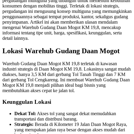
pergudangan multiguna yang dibangun untuk memenuhi kebutuhan
konsumen dengan mobilitas tinggi. Terletak di lokasi strategis,
pergudangan ini mengusung konsep multiguna yang memungkinkan
penggunaannya sebagai tempat produksi, kantor, sekaligus gudang
penyimpanan. Artikel ini akan memberikan ulasan mendalam
mengenai Warehub Gudang Daan Mogot KM 19,8, mencakup
informasi tentang tipe unit, harga, spesifikasi, keunggulan, serta
detail lainnya.
Lokasi Warehub Gudang Daan Mogot
Warehub Gudang Daan Mogot KM 19,8 terletak di kawasan
industri strategis di Daan Mogot KM 19,8. Lokasinya sangat mudah
diakses, hanya 3,5 KM dari gerbang Tol Tanah Tinggi dan 7 KM
dari gerbang Tol Cengkareng. Ini membuat Warehub Gudang Daan
Mogot KM 19,8 menjadi pilihan ideal bagi bisnis yang
membutuhkan akses cepat ke jalan tol.
Keunggulan Lokasi
Dekat Tol:
Akses tol yang sangat dekat memudahkan
transportasi dan distribusi barang.
Strategis:
Berada di Kilometer 19 Jalan Daan Mogot Raya,
yang merupakan jalan raya besar dengan akses mudah dari