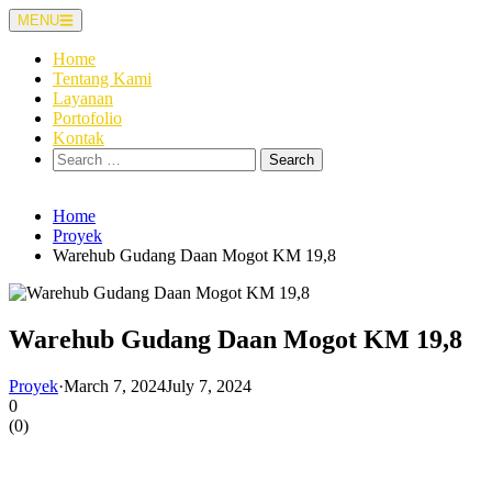
Skip
MENU
to
content
Home
Tentang Kami
Layanan
Portofolio
Kontak
Search
for:
Home
Proyek
Warehub Gudang Daan Mogot KM 19,8
Warehub Gudang Daan Mogot KM 19,8
Proyek
·
March 7, 2024
July 7, 2024
0
(
0
)