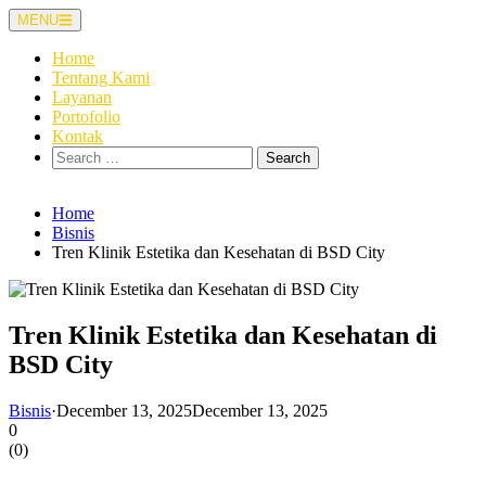
Skip
MENU
to
content
Home
Tentang Kami
Layanan
Portofolio
Kontak
Search
for:
Home
Bisnis
Tren Klinik Estetika dan Kesehatan di BSD City
Tren Klinik Estetika dan Kesehatan di
BSD City
Bisnis
·
December 13, 2025
December 13, 2025
0
(
0
)