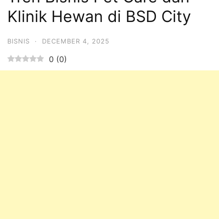
Klinik Hewan di BSD City
BISNIS
·
DECEMBER 4, 2025
0
(
0
)