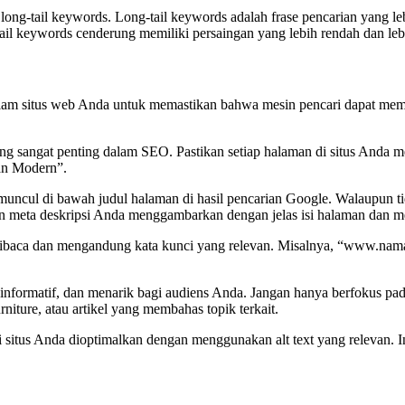
 long-tail keywords. Long-tail keywords adalah frase pencarian yang leb
-tail keywords cenderung memiliki persaingan yang lebih rendah dan le
lam situs web Anda untuk memastikan bahwa mesin pencari dapat mema
ng sangat penting dalam SEO. Pastikan setiap halaman di situs Anda 
an Modern”.
ng muncul di bawah judul halaman di hasil pencarian Google. Walaupun
an meta deskripsi Anda menggambarkan dengan jelas isi halaman dan m
baca dan mengandung kata kunci yang relevan. Misalnya, “
www.namas
 informatif, dan menarik bagi audiens Anda. Jangan hanya berfokus pad
iture, atau artikel yang membahas topik terkait.
 di situs Anda dioptimalkan dengan menggunakan alt text yang relevan