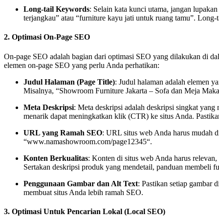
Long-tail Keywords
: Selain kata kunci utama, jangan lupakan
terjangkau” atau “furniture kayu jati untuk ruang tamu”. Long
2.
Optimasi On-Page SEO
On-page SEO adalah bagian dari optimasi SEO yang dilakukan di da
elemen on-page SEO yang perlu Anda perhatikan:
Judul Halaman (Page Title)
: Judul halaman adalah elemen ya
Misalnya, “Showroom Furniture Jakarta – Sofa dan Meja Mak
Meta Deskripsi
: Meta deskripsi adalah deskripsi singkat ya
menarik dapat meningkatkan klik (CTR) ke situs Anda. Pastik
URL yang Ramah SEO
: URL situs web Anda harus mudah di
“
www.namashowroom.com/page12345
“.
Konten Berkualitas
: Konten di situs web Anda harus relevan,
Sertakan deskripsi produk yang mendetail, panduan membeli furn
Penggunaan Gambar dan Alt Text
: Pastikan setiap gambar
membuat situs Anda lebih ramah SEO.
3.
Optimasi Untuk Pencarian Lokal (Local SEO)