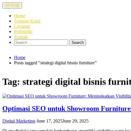
Skip
MENU
to
content
Home
Tentang Kami
Layanan
Portofolio
Kontak
Search
for:
Home
Posts tagged “strategi digital bisnis furniture”
Tag:
strategi digital bisnis furni
Optimasi SEO untuk Showroom Furniture:
Digital Marketing
·
June 17, 2025
June 29, 2025
Di era digital yang semakin berkembang, memiliki visibilitas yang k