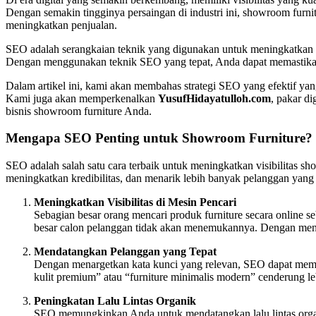
Dengan semakin tingginya persaingan di industri ini, showroom furn
meningkatkan penjualan.
SEO adalah serangkaian teknik yang digunakan untuk meningkatkan pe
Dengan menggunakan teknik SEO yang tepat, Anda dapat memasti
Dalam artikel ini, kami akan membahas strategi SEO yang efektif yan
Kami juga akan memperkenalkan
YusufHidayatulloh.com
, pakar d
bisnis showroom furniture Anda.
Mengapa SEO Penting untuk Showroom Furniture?
SEO adalah salah satu cara terbaik untuk meningkatkan visibilitas 
meningkatkan kredibilitas, dan menarik lebih banyak pelanggan yang
Meningkatkan Visibilitas di Mesin Pencari
Sebagian besar orang mencari produk furniture secara online
besar calon pelanggan tidak akan menemukannya. Dengan mengo
Mendatangkan Pelanggan yang Tepat
Dengan menargetkan kata kunci yang relevan, SEO dapat memba
kulit premium” atau “furniture minimalis modern” cenderung l
Peningkatan Lalu Lintas Organik
SEO memungkinkan Anda untuk mendatangkan lalu lintas organ