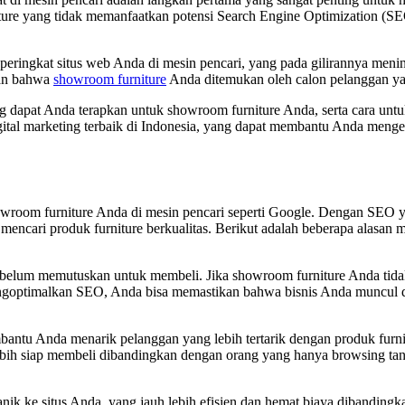
iture yang tidak memanfaatkan potensi Search Engine Optimization (SE
ringkat situs web Anda di mesin pencari, yang pada gilirannya mening
kan bahwa
showroom furniture
Anda ditemukan oleh calon pelanggan ya
g dapat Anda terapkan untuk showroom furniture Anda, serta cara untu
igital marketing terbaik di Indonesia, yang dapat membantu Anda men
showroom furniture Anda di mesin pencari seperti Google. Dengan SEO 
 mencari produk furniture berkualitas. Berikut adalah beberapa alasa
 sebelum memutuskan untuk membeli. Jika showroom furniture Anda tid
ptimalkan SEO, Anda bisa memastikan bahwa bisnis Anda muncul di ha
ntu Anda menarik pelanggan yang lebih tertarik dengan produk furni
ebih siap membeli dibandingkan dengan orang yang hanya browsing tanp
ik ke situs Anda, yang jauh lebih efisien dan hemat biaya dibandin