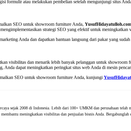
isi formulir atau melakukan pembelian setelah mengunjungi situs And
imalkan SEO untuk showroom furniture Anda,
YusufHidayatulloh.co
engimplementasikan strategi SEO yang efektif untuk meningkatkan vis
 marketing Anda dan dapatkan bantuan langsung dari pakar yang sudah
an visibilitas dan menarik lebih banyak pelanggan untuk showroom fu
ding, Anda dapat meningkatkan peringkat situs web Anda di mesin penc
ptimalkan SEO untuk showroom furniture Anda, kunjungi
YusufHidayat
rcaya sejak 2008 di Indonesia. Lebih dari 100+ UMKM dan perusahaan telah m
oh membantu meningkatkan visibilitas dan penjualan bisnis Anda. Bergabunglah