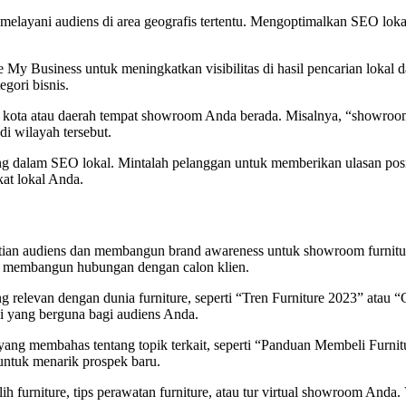
g melayani audiens di area geografis tertentu. Mengoptimalkan SEO lo
e My Business untuk meningkatkan visibilitas di hasil pencarian loka
egori bisnis.
ota atau daerah tempat showroom Anda berada. Misalnya, “showroom fur
 wilayah tersebut.
 dalam SEO lokal. Mintalah pelanggan untuk memberikan ulasan positi
at lokal Anda.
rhatian audiens dan membangun brand awareness untuk showroom furni
n membangun hubungan dengan calon klien.
g relevan dengan dunia furniture, seperti “Tren Furniture 2023” atau 
 yang berguna bagi audiens Anda.
 yang membahas tentang topik terkait, seperti “Panduan Membeli Furn
untuk menarik prospek baru.
 furniture, tips perawatan furniture, atau tur virtual showroom Anda.