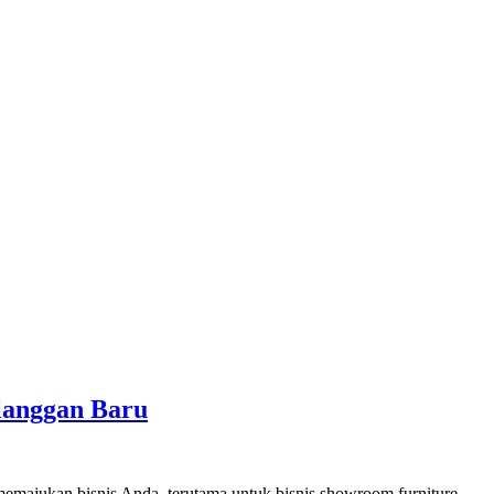
langgan Baru
 memajukan bisnis Anda, terutama untuk bisnis showroom furniture.