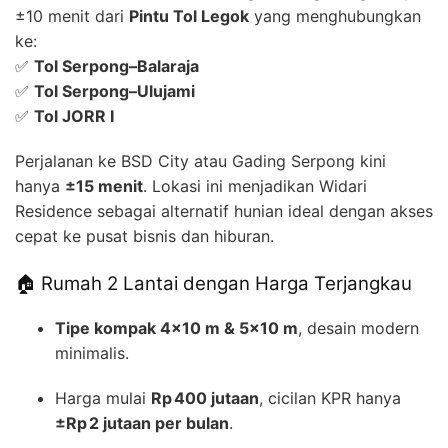
±10 menit dari
Pintu Tol Legok
yang menghubungkan
ke:
✅
Tol Serpong–Balaraja
✅
Tol Serpong–Ulujami
✅
Tol JORR I
Perjalanan ke BSD City atau Gading Serpong kini
hanya
±15 menit
. Lokasi ini menjadikan Widari
Residence sebagai alternatif hunian ideal dengan akses
cepat ke pusat bisnis dan hiburan.
🏠 Rumah 2 Lantai dengan Harga Terjangkau
Tipe kompak 4×10 m & 5×10 m
, desain modern
minimalis.
Harga mulai
Rp 400 jutaan
, cicilan KPR hanya
±Rp 2 jutaan per bulan
.