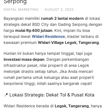
Serpong
DIGITAL MARKETING
·
AUGUST 2, 2025
Bayangkan memiliki
rumah 2 lantai modern
di lokasi
strategis dekat BSD City dan Gading Serpong dengan
harga
mulai Rp 400 jutaan
. Kini, impian itu bisa
terwujud lewat
Widari Residence
, klaster terbaru di
kawasan premium
Widari Village Legok, Tangerang
.
Hunian ini bukan hanya tempat tinggal, tapi juga
investasi masa depan
. Dengan perkembangan
infrastruktur pesat, nilai properti di area Legok
melonjak drastis setiap tahun. Jika Anda mencari
rumah pertama untuk keluarga atau aset properti
berpotensi tinggi, inilah saatnya bergerak cepat!
📍 Lokasi Strategis: Dekat Tol & Pusat Kota
Widari Residence berada di
Legok, Tangerang
, hanya