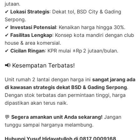
jutaan.
✔
Lokasi Strategis
: Dekat tol, BSD City & Gading
Serpong.
✔
Investasi Potensial
: Kenaikan harga hingga 30%.
✔
Fasilitas Lengkap
: Konsep kota mandiri dengan club
house & area komersial.
✔
Cicilan Ringan
: KPR mulai ±Rp 2 jutaan/bulan.
📢 Kesempatan Terbatas!
Unit rumah 2 lantai dengan harga ini
sangat jarang ada
di kawasan strategis dekat BSD & Gading Serpong
.
Dengan stok terbatas dan permintaan tinggi, harga
dipastikan akan terus naik.
💬
Segera amankan unit Anda sekarang!
Jangan
tunggu sampai harganya melambung.
Hubungi Yusuf Hidayatulloh di 0817 0009168
,