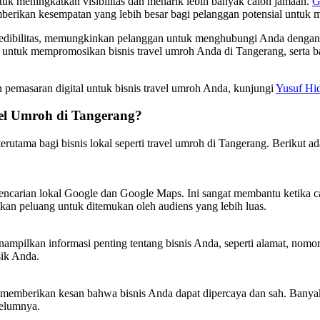
tuk meningkatkan visibilitas dan menarik lebih banyak calon jamaah.
G
mberikan kesempatan yang lebih besar bagi pelanggan potensial untu
dibilitas, memungkinkan pelanggan untuk menghubungi Anda dengan 
ku untuk mempromosikan bisnis travel umroh Anda di Tangerang, sert
n pemasaran digital untuk bisnis travel umroh Anda, kunjungi
Yusuf Hid
vel Umroh di Tangerang?
 terutama bagi bisnis lokal seperti travel umroh di Tangerang. Berik
ncarian lokal Google dan Google Maps. Ini sangat membantu ketika c
an peluang untuk ditemukan oleh audiens yang lebih luas.
ilkan informasi penting tentang bisnis Anda, seperti alamat, nomor te
sik Anda.
i memberikan kesan bahwa bisnis Anda dapat dipercaya dan sah. Banya
belumnya.