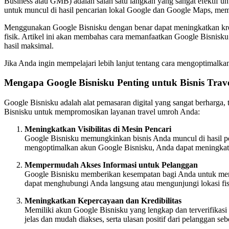
Business atau GMB) adalah salah satu langkah yang sangat efektif un
untuk muncul di hasil pencarian lokal Google dan Google Maps, me
Menggunakan Google Bisnisku dengan benar dapat meningkatkan kre
fisik. Artikel ini akan membahas cara memanfaatkan Google Bisnis
hasil maksimal.
Jika Anda ingin mempelajari lebih lanjut tentang cara mengoptimalka
Mengapa Google Bisnisku Penting untuk Bisnis Tra
Google Bisnisku adalah alat pemasaran digital yang sangat berharga,
Bisnisku untuk mempromosikan layanan travel umroh Anda:
Meningkatkan Visibilitas di Mesin Pencari
Google Bisnisku memungkinkan bisnis Anda muncul di hasil pe
mengoptimalkan akun Google Bisnisku, Anda dapat meningkatk
Mempermudah Akses Informasi untuk Pelanggan
Google Bisnisku memberikan kesempatan bagi Anda untuk menamp
dapat menghubungi Anda langsung atau mengunjungi lokasi fi
Meningkatkan Kepercayaan dan Kredibilitas
Memiliki akun Google Bisnisku yang lengkap dan terverifikas
jelas dan mudah diakses, serta ulasan positif dari pelanggan se