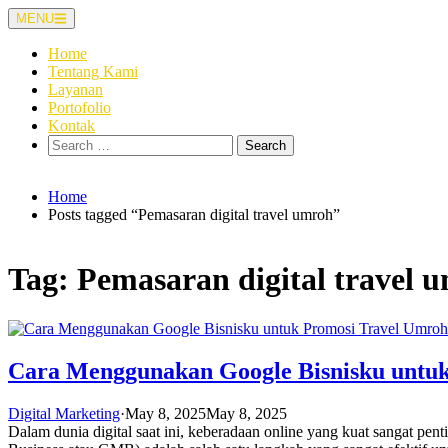
Skip
MENU
to
content
Home
Tentang Kami
Layanan
Portofolio
Kontak
Search
for:
Home
Posts tagged “Pemasaran digital travel umroh”
Tag:
Pemasaran digital travel 
Cara Menggunakan Google Bisnisku untuk
Digital Marketing
·
May 8, 2025
May 8, 2025
Dalam dunia digital saat ini, keberadaan online yang kuat sangat pe