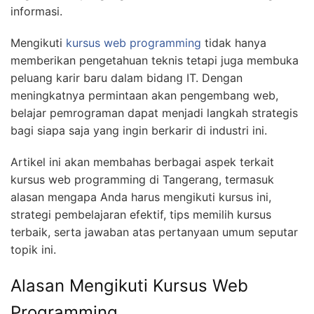
informasi.
Mengikuti
kursus web programming
tidak hanya
memberikan pengetahuan teknis tetapi juga membuka
peluang karir baru dalam bidang IT. Dengan
meningkatnya permintaan akan pengembang web,
belajar pemrograman dapat menjadi langkah strategis
bagi siapa saja yang ingin berkarir di industri ini.
Artikel ini akan membahas berbagai aspek terkait
kursus web programming di Tangerang, termasuk
alasan mengapa Anda harus mengikuti kursus ini,
strategi pembelajaran efektif, tips memilih kursus
terbaik, serta jawaban atas pertanyaan umum seputar
topik ini.
Alasan Mengikuti Kursus Web
Programming