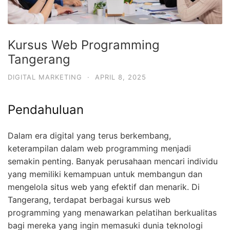
Kursus Web Programming
Tangerang
DIGITAL MARKETING
·
APRIL 8, 2025
Pendahuluan
Dalam era digital yang terus berkembang,
keterampilan dalam web programming menjadi
semakin penting. Banyak perusahaan mencari individu
yang memiliki kemampuan untuk membangun dan
mengelola situs web yang efektif dan menarik. Di
Tangerang, terdapat berbagai kursus web
programming yang menawarkan pelatihan berkualitas
bagi mereka yang ingin memasuki dunia teknologi