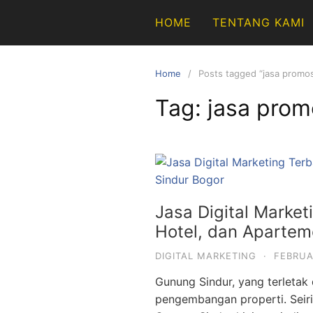
Skip
HOME
TENTANG KAMI
to
content
Home
Posts tagged “jasa promo
Tag:
jasa prom
Jasa Digital Marke
Hotel, dan Apartem
DIGITAL MARKETING
·
FEBRUA
Gunung Sindur, yang terletak
pengembangan properti. Seir