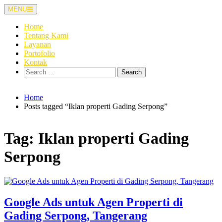
Skip
MENU
to
content
Home
Tentang Kami
Layanan
Portofolio
Kontak
Search
for:
Home
Posts tagged “Iklan properti Gading Serpong”
Tag:
Iklan properti Gading
Serpong
Google Ads untuk Agen Properti di
Gading Serpong, Tangerang