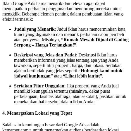
Iklan Google Ads harus menarik dan relevan agar dapat
mendapatkan perhatian pengguna dan mendorong mereka untuk
mengklik. Beberapa elemen penting dalam pembuatan iklan yang
efektif termasuk:
Judul yang Menarik
: Judul iklan harus mencerminkan kata
kunci yang digunakan dan menarik perhatian calon pembeli
atau penyewa. Misalnya,
“Rumah Mewah Dijual di Gading
Serpong – Harga Terjangkau!”
.
Deskripsi yang Jelas dan Padat
: Deskripsi iklan harus
memberikan informasi yang jelas tentang apa yang Anda
tawarkan, seperti fitur properti, harga, dan lokasi. Sertakan
ajakan bertindak yang jelas seperti
“Hubungi kami untuk
jadwal kunjungan”
atau
“Lihat lebih lanjut”
.
Sertakan Fitur Unggulan
: Jika properti yang Anda jual
memiliki keunggulan tertentu (misalnya, dekat pusat
perbelanjaan, fasilitas olahraga, atau sekolah), pastikan untuk
menekankan hal tersebut dalam iklan Anda.
4.
Menargetkan Lokasi yang Tepat
Salah satu keuntungan besar dari Google Ads adalah
kemampuannya untuk menargetkan audiens berdasarkan lokasi