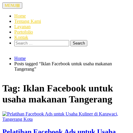
Skip
MENU
to
content
Home
Tentang Kami
Layanan
Portofolio
Kontak
Search
for:
Home
Posts tagged “Iklan Facebook untuk usaha makanan
Tangerang”
Tag:
Iklan Facebook untuk
usaha makanan Tangerang
Pelatihan Facebook Ads untuk Usaha