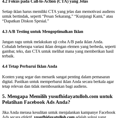
4.2 Fokus pada Call-to-Action (CTA) yang Jelas
Setiap iklan harus memiliki CTA yang jelas dan memotivasi audiens
untuk bertindak, seperti “Pesan Sekarang,” “Kunjungi Kami,” atau
“Dapatkan Diskon Spesial.”
4.3 A/B Testing untuk Mengoptimalkan Iklan
Jangan ragu untuk melakukan uji coba A/B pada iklan Anda.
Cobalah beberapa variasi iklan dengan elemen yang berbeda, seperti
gambar, teks, dan CTA untuk melihat mana yang memberikan hasil
terbaik.
4.4 Tetap Perbarui Iklan Anda
Konten yang segar dan menarik sangat penting dalam pemasaran
digital. Pastikan untuk memperbarui iklan Anda secara berkala agar
tetap relevan dan tidak membosankan bagi audiens.
5. Mengapa Memilih
yusufhidayatulloh.com
untuk
Pelatihan Facebook Ads Anda?
Jika Anda merasa kesulitan untuk menjalankan kampanye Facebook
Ads secara efektif,
yusufhidayatulloh.com
adalah solusi yang