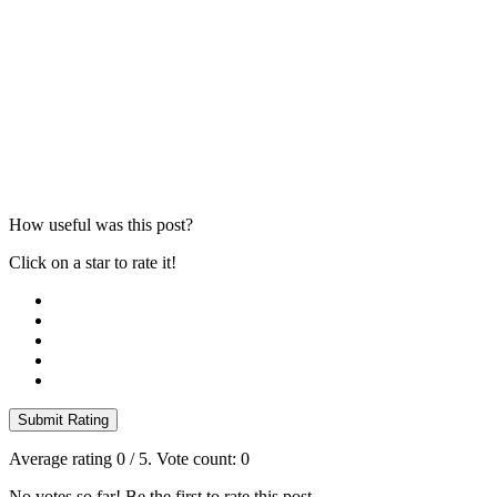
How useful was this post?
Click on a star to rate it!
Submit Rating
Average rating
0
/ 5. Vote count:
0
No votes so far! Be the first to rate this post.