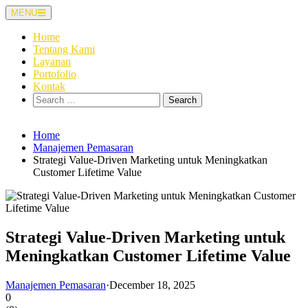
Skip
MENU
to
content
Home
Tentang Kami
Layanan
Portofolio
Kontak
Search
for:
Home
Manajemen Pemasaran
Strategi Value-Driven Marketing untuk Meningkatkan
Customer Lifetime Value
Strategi Value-Driven Marketing untuk
Meningkatkan Customer Lifetime Value
Manajemen Pemasaran
·
December 18, 2025
0