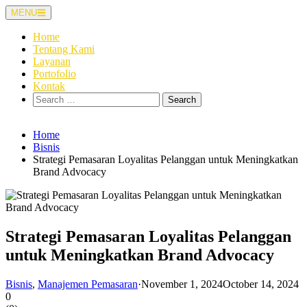
Skip
MENU
to
content
Home
Tentang Kami
Layanan
Portofolio
Kontak
Search
for:
Home
Bisnis
Strategi Pemasaran Loyalitas Pelanggan untuk Meningkatkan
Brand Advocacy
Strategi Pemasaran Loyalitas Pelanggan
untuk Meningkatkan Brand Advocacy
Bisnis
,
Manajemen Pemasaran
·
November 1, 2024
October 14, 2024
0