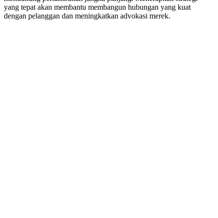
yang tepat akan membantu membangun hubungan yang kuat
dengan pelanggan dan meningkatkan advokasi merek.