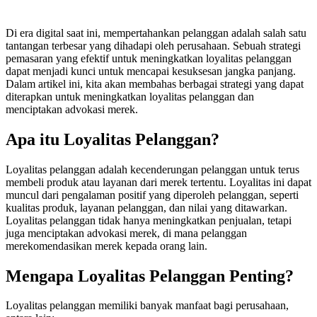
Di era digital saat ini, mempertahankan pelanggan adalah salah satu
tantangan terbesar yang dihadapi oleh perusahaan. Sebuah strategi
pemasaran yang efektif untuk meningkatkan loyalitas pelanggan
dapat menjadi kunci untuk mencapai kesuksesan jangka panjang.
Dalam artikel ini, kita akan membahas berbagai strategi yang dapat
diterapkan untuk meningkatkan loyalitas pelanggan dan
menciptakan advokasi merek.
Apa itu Loyalitas Pelanggan?
Loyalitas pelanggan adalah kecenderungan pelanggan untuk terus
membeli produk atau layanan dari merek tertentu. Loyalitas ini dapat
muncul dari pengalaman positif yang diperoleh pelanggan, seperti
kualitas produk, layanan pelanggan, dan nilai yang ditawarkan.
Loyalitas pelanggan tidak hanya meningkatkan penjualan, tetapi
juga menciptakan advokasi merek, di mana pelanggan
merekomendasikan merek kepada orang lain.
Mengapa Loyalitas Pelanggan Penting?
Loyalitas pelanggan memiliki banyak manfaat bagi perusahaan,