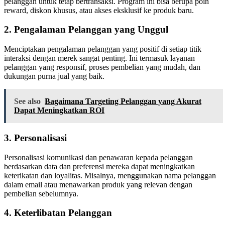
pelanggan untuk tetap bertransaksi. Program ini bisa berupa poin
reward, diskon khusus, atau akses eksklusif ke produk baru.
2. Pengalaman Pelanggan yang Unggul
Menciptakan pengalaman pelanggan yang positif di setiap titik
interaksi dengan merek sangat penting. Ini termasuk layanan
pelanggan yang responsif, proses pembelian yang mudah, dan
dukungan purna jual yang baik.
See also
Bagaimana Targeting Pelanggan yang Akurat
Dapat Meningkatkan ROI
3. Personalisasi
Personalisasi komunikasi dan penawaran kepada pelanggan
berdasarkan data dan preferensi mereka dapat meningkatkan
keterikatan dan loyalitas. Misalnya, menggunakan nama pelanggan
dalam email atau menawarkan produk yang relevan dengan
pembelian sebelumnya.
4. Keterlibatan Pelanggan