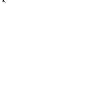
(
0
)