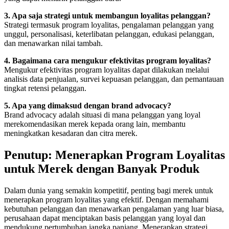
3. Apa saja strategi untuk membangun loyalitas pelanggan?
Strategi termasuk program loyalitas, pengalaman pelanggan yang
unggul, personalisasi, keterlibatan pelanggan, edukasi pelanggan,
dan menawarkan nilai tambah.
4. Bagaimana cara mengukur efektivitas program loyalitas?
Mengukur efektivitas program loyalitas dapat dilakukan melalui
analisis data penjualan, survei kepuasan pelanggan, dan pemantauan
tingkat retensi pelanggan.
5. Apa yang dimaksud dengan brand advocacy?
Brand advocacy adalah situasi di mana pelanggan yang loyal
merekomendasikan merek kepada orang lain, membantu
meningkatkan kesadaran dan citra merek.
Penutup: Menerapkan Program Loyalitas
untuk Merek dengan Banyak Produk
Dalam dunia yang semakin kompetitif, penting bagi merek untuk
menerapkan program loyalitas yang efektif. Dengan memahami
kebutuhan pelanggan dan menawarkan pengalaman yang luar biasa,
perusahaan dapat menciptakan basis pelanggan yang loyal dan
mendukung pertumbuhan jangka panjang. Menerapkan strategi