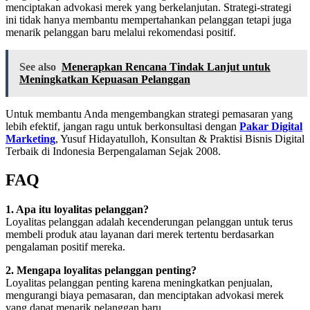
menciptakan advokasi merek yang berkelanjutan. Strategi-strategi
ini tidak hanya membantu mempertahankan pelanggan tetapi juga
menarik pelanggan baru melalui rekomendasi positif.
See also
Menerapkan Rencana Tindak Lanjut untuk
Meningkatkan Kepuasan Pelanggan
Untuk membantu Anda mengembangkan strategi pemasaran yang
lebih efektif, jangan ragu untuk berkonsultasi dengan
Pakar Digital
Marketing
, Yusuf Hidayatulloh, Konsultan & Praktisi Bisnis Digital
Terbaik di Indonesia Berpengalaman Sejak 2008.
FAQ
1. Apa itu loyalitas pelanggan?
Loyalitas pelanggan adalah kecenderungan pelanggan untuk terus
membeli produk atau layanan dari merek tertentu berdasarkan
pengalaman positif mereka.
2. Mengapa loyalitas pelanggan penting?
Loyalitas pelanggan penting karena meningkatkan penjualan,
mengurangi biaya pemasaran, dan menciptakan advokasi merek
yang dapat menarik pelanggan baru.