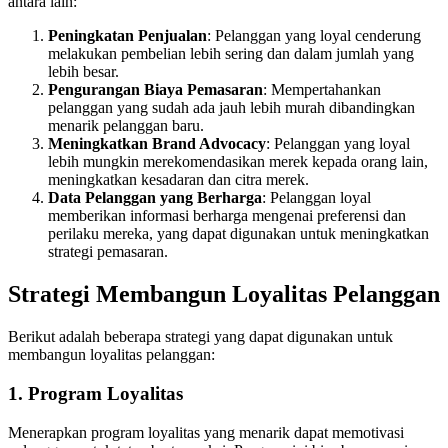
antara lain:
Peningkatan Penjualan
: Pelanggan yang loyal cenderung
melakukan pembelian lebih sering dan dalam jumlah yang
lebih besar.
Pengurangan Biaya Pemasaran
: Mempertahankan
pelanggan yang sudah ada jauh lebih murah dibandingkan
menarik pelanggan baru.
Meningkatkan Brand Advocacy
: Pelanggan yang loyal
lebih mungkin merekomendasikan merek kepada orang lain,
meningkatkan kesadaran dan citra merek.
Data Pelanggan yang Berharga
: Pelanggan loyal
memberikan informasi berharga mengenai preferensi dan
perilaku mereka, yang dapat digunakan untuk meningkatkan
strategi pemasaran.
Strategi Membangun Loyalitas Pelanggan
Berikut adalah beberapa strategi yang dapat digunakan untuk
membangun loyalitas pelanggan:
1. Program Loyalitas
Menerapkan program loyalitas yang menarik dapat memotivasi