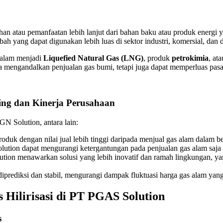
?
ahan atau pemanfaatan lebih lanjut dari bahan baku atau produk energi
ah yang dapat digunakan lebih luas di sektor industri, komersial, dan 
s alam menjadi
Liquefied Natural Gas (LNG)
, produk
petrokimia
, at
ya mengandalkan penjualan gas bumi, tetapi juga dapat memperluas pa
ing dan Kinerja Perusahaan
GN Solution, antara lain:
produk dengan nilai jual lebih tinggi daripada menjual gas alam dalam 
olution dapat mengurangi ketergantungan pada penjualan gas alam saja
tion menawarkan solusi yang lebih inovatif dan ramah lingkungan, ya
t diprediksi dan stabil, mengurangi dampak fluktuasi harga gas alam 
 Hilirisasi di PT PGAS Solution
s