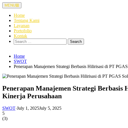
Skip
MENU
to
content
Home
Tentang Kami
Layanan
Portofolio
Kontak
Search
for:
Home
SWOT
Penerapan Manajemen Strategi Berbasis Hilirisasi di PT PGA
Penerapan Manajemen Strategi Berbasis H
Kinerja Perusahaan
SWOT
·
July 1, 2025
July 5, 2025
5
(
3
)