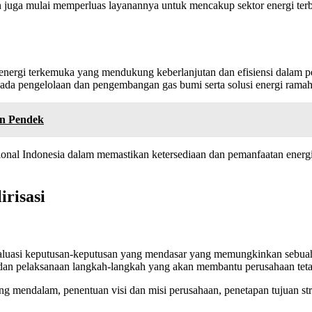
 juga mulai memperluas layanannya untuk mencakup sektor energi terba
 energi terkemuka yang mendukung keberlanjutan dan efisiensi dalam p
 pada pengelolaan dan pengembangan gas bumi serta solusi energi rama
an Pendek
ional Indonesia dalam memastikan ketersediaan dan pemanfaatan ener
risasi
evaluasi keputusan-keputusan yang mendasar yang memungkinkan sebuah
 dan pelaksanaan langkah-langkah yang akan membantu perusahaan tetap
ng mendalam, penentuan visi dan misi perusahaan, penetapan tujuan stra