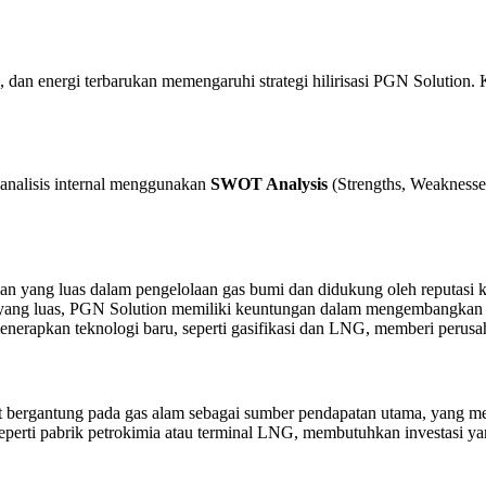
, dan energi terbarukan memengaruhi strategi hilirisasi PGN Solution. 
 analisis internal menggunakan
SWOT Analysis
(Strengths, Weaknesses
n yang luas dalam pengelolaan gas bumi dan didukung oleh reputasi k
as yang luas, PGN Solution memiliki keuntungan dalam mengembangkan p
erapkan teknologi baru, seperti gasifikasi dan LNG, memberi perus
 bergantung pada gas alam sebagai sumber pendapatan utama, yang mem
 seperti pabrik petrokimia atau terminal LNG, membutuhkan investasi ya