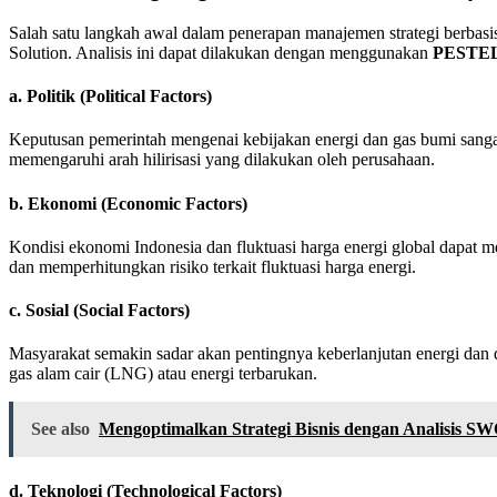
Salah satu langkah awal dalam penerapan manajemen strategi berbasis 
Solution. Analisis ini dapat dilakukan dengan menggunakan
PESTEL 
a.
Politik (Political Factors)
Keputusan pemerintah mengenai kebijakan energi dan gas bumi sanga
memengaruhi arah hilirisasi yang dilakukan oleh perusahaan.
b.
Ekonomi (Economic Factors)
Kondisi ekonomi Indonesia dan fluktuasi harga energi global dapat 
dan memperhitungkan risiko terkait fluktuasi harga energi.
c.
Sosial (Social Factors)
Masyarakat semakin sadar akan pentingnya keberlanjutan energi dan
gas alam cair (LNG) atau energi terbarukan.
See also
Mengoptimalkan Strategi Bisnis dengan Analisi
d.
Teknologi (Technological Factors)