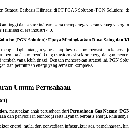
 Strategi Berbasis Hilirisasi di PT PGAS Solution (PGN Solution), de
ikan tinggi dan sektor industri, serta mempertegas peran strategis per
lirisasi di era industri 4.0.
 Solution (PGN Solution): Upaya Meningkatkan Daya Saing dan K
mi, menghadapi tantangan yang cukup besar dalam memastikan keberlanj
ran penting dalam mendukung transformasi sektor energi dengan mene
 tambah yang lebih tinggi. Dengan menerapkan strategi ini, PGN Solu
ingan dan permintaan energi yang semakin kompleks.
baran Umum Perusahaan
on)
tion
, merupakan anak perusahaan dari
Perusahaan Gas Negara (PG
aan dan penyediaan teknologi serta layanan berbasis energi, khususn
tor energi, mulai dari penyediaan infrastruktur gas, pemeliharaan, hi