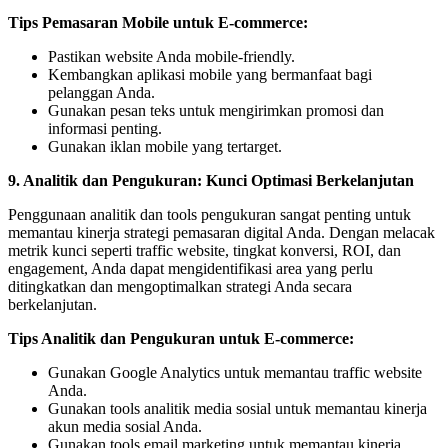
Tips Pemasaran Mobile untuk E-commerce:
Pastikan website Anda mobile-friendly.
Kembangkan aplikasi mobile yang bermanfaat bagi
pelanggan Anda.
Gunakan pesan teks untuk mengirimkan promosi dan
informasi penting.
Gunakan iklan mobile yang tertarget.
9. Analitik dan Pengukuran: Kunci Optimasi Berkelanjutan
Penggunaan analitik dan tools pengukuran sangat penting untuk
memantau kinerja strategi pemasaran digital Anda. Dengan melacak
metrik kunci seperti traffic website, tingkat konversi, ROI, dan
engagement, Anda dapat mengidentifikasi area yang perlu
ditingkatkan dan mengoptimalkan strategi Anda secara
berkelanjutan.
Tips Analitik dan Pengukuran untuk E-commerce:
Gunakan Google Analytics untuk memantau traffic website
Anda.
Gunakan tools analitik media sosial untuk memantau kinerja
akun media sosial Anda.
Gunakan tools email marketing untuk memantau kinerja