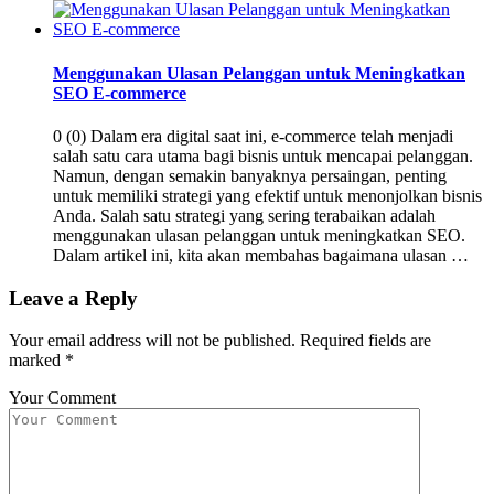
Menggunakan Ulasan Pelanggan untuk Meningkatkan
SEO E-commerce
0 (0) Dalam era digital saat ini, e-commerce telah menjadi
salah satu cara utama bagi bisnis untuk mencapai pelanggan.
Namun, dengan semakin banyaknya persaingan, penting
untuk memiliki strategi yang efektif untuk menonjolkan bisnis
Anda. Salah satu strategi yang sering terabaikan adalah
menggunakan ulasan pelanggan untuk meningkatkan SEO.
Dalam artikel ini, kita akan membahas bagaimana ulasan …
Leave a Reply
Your email address will not be published.
Required fields are
marked
*
Your Comment