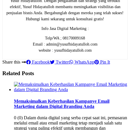
Yusuf Hidayatulloh. Dengan pengalaman dan strategi yang terbukti
efektif, Yusuf Hidayatulloh membantu meningkatkan visibilitas dan
penjualan bisnis Anda. Bergabunglah dengan mereka yang telah sukses!
Hubungi kami sekarang untuk konsultasi gratis!
Info Jasa Digital Marketing :
Telp/WA ; 08170009168
Email : admin@yusufhidayatulloh.com
website : yusufhidayatulloh.com
Share this
Facebook
Twitter
WhatsApp
Pin It
Related Posts
Memaksimalkan Keberhasilan Kampanye Email
Marketing dalam Digital Branding Anda
0 (0) Dalam dunia digital yang serba cepat saat ini, pemasaran
melalui email atau email marketing tetap menjadi salah satu
strategi yang paling efektif untuk membangun dan