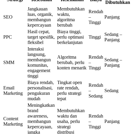
Dibutuhkan
Jangkauan
Membutuhkan
Rendah
luas, organik,
waktu,
SEO
–
Panjang
membangun
algoritma
Tinggi
kepercayaan
berubah
Hasil cepat,
Biaya tinggi,
Sedang –
PPC
target spesifik,
perlu optimasi
Tinggi
Panjang
fleksibel
berkelanjutan
Interaksi
langsung,
Algoritma
Rendah
membangun
Sedang –
SMM
berubah, perlu
–
komunitas,
Panjang
konten menarik
Tinggi
engagement
tinggi
Biaya rendah,
Tingkat open
Rendah
Email
personalisasi,
rate rendah,
–
Sedang
Marketing
pengukuran
perlu strategi
Sedang
mudah
tepat
Meningkatkan
brand
Membutuhkan
awareness,
waktu dan
Rendah
Content
membangun
usaha, perlu
–
Panjang
Marketing
kepercayaan,
strategi
Tinggi
jangka
distribusi