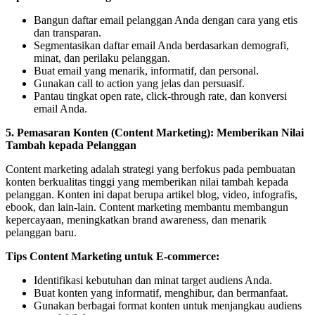
Bangun daftar email pelanggan Anda dengan cara yang etis
dan transparan.
Segmentasikan daftar email Anda berdasarkan demografi,
minat, dan perilaku pelanggan.
Buat email yang menarik, informatif, dan personal.
Gunakan call to action yang jelas dan persuasif.
Pantau tingkat open rate, click-through rate, dan konversi
email Anda.
5. Pemasaran Konten (Content Marketing): Memberikan Nilai
Tambah kepada Pelanggan
Content marketing adalah strategi yang berfokus pada pembuatan
konten berkualitas tinggi yang memberikan nilai tambah kepada
pelanggan. Konten ini dapat berupa artikel blog, video, infografis,
ebook, dan lain-lain. Content marketing membantu membangun
kepercayaan, meningkatkan brand awareness, dan menarik
pelanggan baru.
Tips Content Marketing untuk E-commerce:
Identifikasi kebutuhan dan minat target audiens Anda.
Buat konten yang informatif, menghibur, dan bermanfaat.
Gunakan berbagai format konten untuk menjangkau audiens