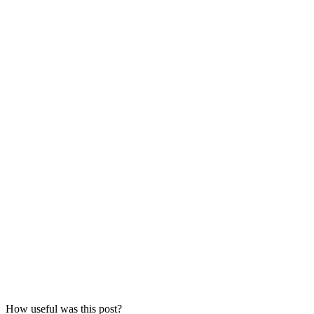
How useful was this post?