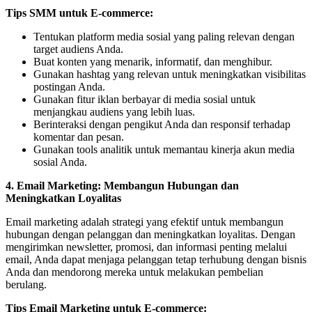
Tips SMM untuk E-commerce:
Tentukan platform media sosial yang paling relevan dengan
target audiens Anda.
Buat konten yang menarik, informatif, dan menghibur.
Gunakan hashtag yang relevan untuk meningkatkan visibilitas
postingan Anda.
Gunakan fitur iklan berbayar di media sosial untuk
menjangkau audiens yang lebih luas.
Berinteraksi dengan pengikut Anda dan responsif terhadap
komentar dan pesan.
Gunakan tools analitik untuk memantau kinerja akun media
sosial Anda.
4. Email Marketing: Membangun Hubungan dan
Meningkatkan Loyalitas
Email marketing adalah strategi yang efektif untuk membangun
hubungan dengan pelanggan dan meningkatkan loyalitas. Dengan
mengirimkan newsletter, promosi, dan informasi penting melalui
email, Anda dapat menjaga pelanggan tetap terhubung dengan bisnis
Anda dan mendorong mereka untuk melakukan pembelian
berulang.
Tips Email Marketing untuk E-commerce: