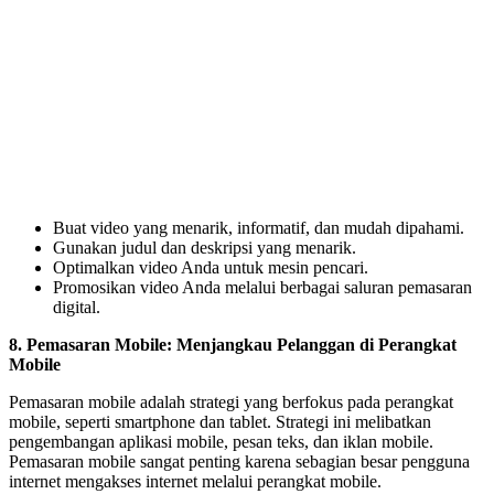
Buat video yang menarik, informatif, dan mudah dipahami.
Gunakan judul dan deskripsi yang menarik.
Optimalkan video Anda untuk mesin pencari.
Promosikan video Anda melalui berbagai saluran pemasaran
digital.
8. Pemasaran Mobile: Menjangkau Pelanggan di Perangkat
Mobile
Pemasaran mobile adalah strategi yang berfokus pada perangkat
mobile, seperti smartphone dan tablet. Strategi ini melibatkan
pengembangan aplikasi mobile, pesan teks, dan iklan mobile.
Pemasaran mobile sangat penting karena sebagian besar pengguna
internet mengakses internet melalui perangkat mobile.