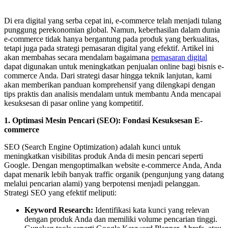
Di era digital yang serba cepat ini, e-commerce telah menjadi tulang
punggung perekonomian global. Namun, keberhasilan dalam dunia
e-commerce tidak hanya bergantung pada produk yang berkualitas,
tetapi juga pada strategi pemasaran digital yang efektif. Artikel ini
akan membahas secara mendalam bagaimana
pemasaran digital
dapat digunakan untuk meningkatkan penjualan online bagi bisnis e-
commerce Anda. Dari strategi dasar hingga teknik lanjutan, kami
akan memberikan panduan komprehensif yang dilengkapi dengan
tips praktis dan analisis mendalam untuk membantu Anda mencapai
kesuksesan di pasar online yang kompetitif.
1. Optimasi Mesin Pencari (SEO): Fondasi Kesuksesan E-
commerce
SEO (Search Engine Optimization) adalah kunci untuk
meningkatkan visibilitas produk Anda di mesin pencari seperti
Google. Dengan mengoptimalkan website e-commerce Anda, Anda
dapat menarik lebih banyak traffic organik (pengunjung yang datang
melalui pencarian alami) yang berpotensi menjadi pelanggan.
Strategi SEO yang efektif meliputi:
Keyword Research:
Identifikasi kata kunci yang relevan
dengan produk Anda dan memiliki volume pencarian tinggi.