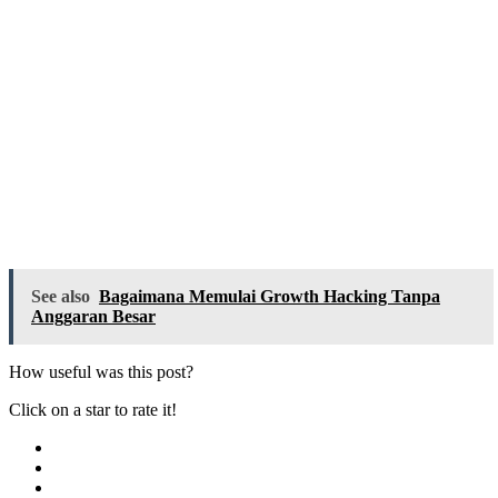
See also
Bagaimana Memulai Growth Hacking Tanpa
Anggaran Besar
How useful was this post?
Click on a star to rate it!