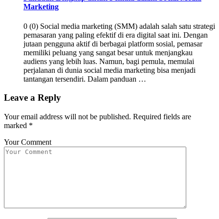
Marketing
0 (0) Social media marketing (SMM) adalah salah satu strategi
pemasaran yang paling efektif di era digital saat ini. Dengan
jutaan pengguna aktif di berbagai platform sosial, pemasar
memiliki peluang yang sangat besar untuk menjangkau
audiens yang lebih luas. Namun, bagi pemula, memulai
perjalanan di dunia social media marketing bisa menjadi
tantangan tersendiri. Dalam panduan …
Leave a Reply
Your email address will not be published.
Required fields are
marked
*
Your Comment