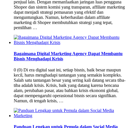
penjual lain. Dengan memanfaatkan jaringan luas pengguna
Shopee dan sistem komisi yang transparan, affiliate marketing
dapat menjadi strategi pemasaran yang efektif dan
menguntungkan. Namun, keberhasilan dalam affiliate
marketing di Shopee membutuhkan strategi yang tepat,
pemilihan …
Bagaimana Digital Marketing Agency Dapat Membantu
Bisnis Menghadapi Krisis
0 (0) Di era digital saat ini, setiap bisnis, baik besar maupun
kecil, harus menghadapi tantangan yang semakin kompleks.
Salah satu tantangan besar yang sering kali datang secara tiba-
tiba adalah krisis. Krisis, baik yang datang karena bencana
alam, perubahan pasar, atau bahkan krisis ekonomi global,
dapat mempengaruhi operasional bisnis secara signifikan.
Namun, di tengah krisis, …
Panduan Lengkap untuk Pemula dalam Social Media