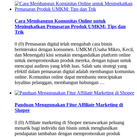
Cara Membangun Komunitas Online untuk
Meningkatkan Pemasaran Produk UMKM: Tips dan
Trik
0 (0) Pemasaran digital telah mengubah cara bisnis
berinteraksi dengan konsumen. UMKM (Usaha Mikro, Kecil,
dan Menengah) kini semakin mengandalkan platform online
untuk mempromosikan produk mereka, dengan tujuan untuk
mencapai audiens yang lebih luas. Salah satu strategi yang
efektif dalam pemasaran digital adalah membangun komunitas
online. Komunitas online dapat membantu menciptakan
loyalitas pelanggan, membangun hubungan …
Panduan Menggunakan Fitur Affiliate Marketing di
Shopee
0 (0) Affiliate marketing di Shopee menawarkan peluang
menarik bagi individu dan bisnis untuk menghasilkan
pendapatan tambahan dengan mempromosikan produk