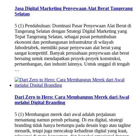
Jasa Digital Marketing Penyewaan Alat Berat Tangerang
Selatan
5 (1) Pendahuluan: Dominasi Pasar Penyewaan Alat Berat di
Tangerang Selatan dengan Strategi Digital Marketing yang
Tepat Tangerang Selatan, sebagai pusat pertumbuhan
ekonomi dan pembangunan infrastruktur di wilayah
Jabodetabek, memiliki pasar penyewaan alat berat yang
sangat kompetitif. Banyak perusahaan penyewaan alat berat
bersaing untuk mendapatkan proyek-proyek konstruksi,
pertambangan, dan industri lainnya. Untuk unggul di tengah
…
Dari Zero to Hero: Cara Membangun Merek dari Awal
melalui Digital Branding
5 (1) Membangun merek dari awal adalah perjalanan
menantang namun penuh peluang. Di era digital, strategi
branding tidak hanya bertumpu pada desain logo atau tagline
menarik, tetapi juga mencakup kehadiran digital yang kuat,