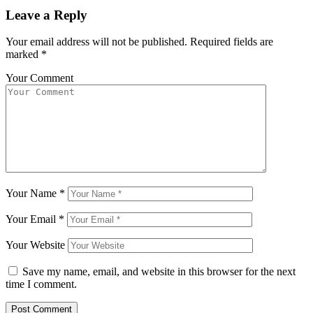
Leave a Reply
Your email address will not be published.
Required fields are
marked
*
Your Comment
Your Name
*
Your Email
*
Your Website
Save my name, email, and website in this browser for the next
time I comment.