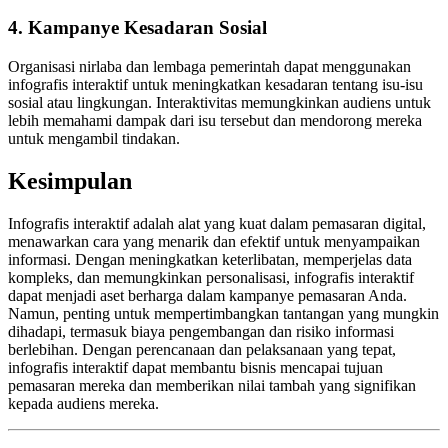
4. Kampanye Kesadaran Sosial
Organisasi nirlaba dan lembaga pemerintah dapat menggunakan
infografis interaktif untuk meningkatkan kesadaran tentang isu-isu
sosial atau lingkungan. Interaktivitas memungkinkan audiens untuk
lebih memahami dampak dari isu tersebut dan mendorong mereka
untuk mengambil tindakan.
Kesimpulan
Infografis interaktif adalah alat yang kuat dalam pemasaran digital,
menawarkan cara yang menarik dan efektif untuk menyampaikan
informasi. Dengan meningkatkan keterlibatan, memperjelas data
kompleks, dan memungkinkan personalisasi, infografis interaktif
dapat menjadi aset berharga dalam kampanye pemasaran Anda.
Namun, penting untuk mempertimbangkan tantangan yang mungkin
dihadapi, termasuk biaya pengembangan dan risiko informasi
berlebihan. Dengan perencanaan dan pelaksanaan yang tepat,
infografis interaktif dapat membantu bisnis mencapai tujuan
pemasaran mereka dan memberikan nilai tambah yang signifikan
kepada audiens mereka.