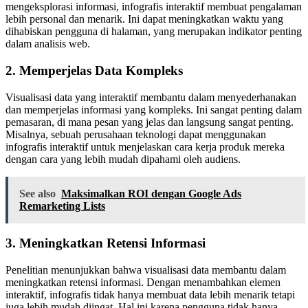
mengeksplorasi informasi, infografis interaktif membuat pengalaman
lebih personal dan menarik. Ini dapat meningkatkan waktu yang
dihabiskan pengguna di halaman, yang merupakan indikator penting
dalam analisis web.
2. Memperjelas Data Kompleks
Visualisasi data yang interaktif membantu dalam menyederhanakan
dan memperjelas informasi yang kompleks. Ini sangat penting dalam
pemasaran, di mana pesan yang jelas dan langsung sangat penting.
Misalnya, sebuah perusahaan teknologi dapat menggunakan
infografis interaktif untuk menjelaskan cara kerja produk mereka
dengan cara yang lebih mudah dipahami oleh audiens.
See also
Maksimalkan ROI dengan Google Ads
Remarketing Lists
3. Meningkatkan Retensi Informasi
Penelitian menunjukkan bahwa visualisasi data membantu dalam
meningkatkan retensi informasi. Dengan menambahkan elemen
interaktif, infografis tidak hanya membuat data lebih menarik tetapi
juga lebih mudah diingat. Hal ini karena pengguna tidak hanya