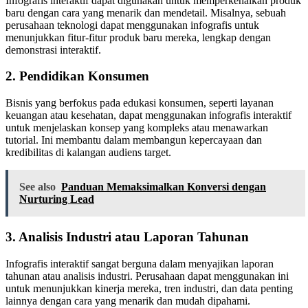
Infografis interaktif dapat digunakan untuk memperkenalkan produk
baru dengan cara yang menarik dan mendetail. Misalnya, sebuah
perusahaan teknologi dapat menggunakan infografis untuk
menunjukkan fitur-fitur produk baru mereka, lengkap dengan
demonstrasi interaktif.
2. Pendidikan Konsumen
Bisnis yang berfokus pada edukasi konsumen, seperti layanan
keuangan atau kesehatan, dapat menggunakan infografis interaktif
untuk menjelaskan konsep yang kompleks atau menawarkan
tutorial. Ini membantu dalam membangun kepercayaan dan
kredibilitas di kalangan audiens target.
See also
Panduan Memaksimalkan Konversi dengan
Nurturing Lead
3. Analisis Industri atau Laporan Tahunan
Infografis interaktif sangat berguna dalam menyajikan laporan
tahunan atau analisis industri. Perusahaan dapat menggunakan ini
untuk menunjukkan kinerja mereka, tren industri, dan data penting
lainnya dengan cara yang menarik dan mudah dipahami.