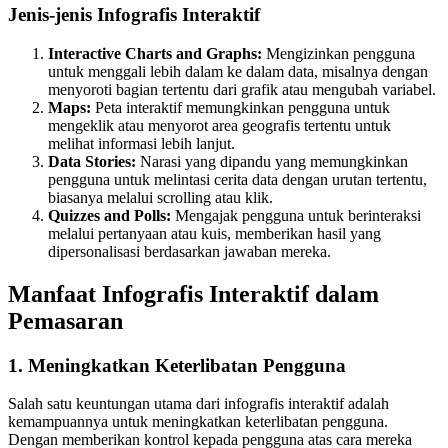
Jenis-jenis Infografis Interaktif
Interactive Charts and Graphs:
Mengizinkan pengguna
untuk menggali lebih dalam ke dalam data, misalnya dengan
menyoroti bagian tertentu dari grafik atau mengubah variabel.
Maps:
Peta interaktif memungkinkan pengguna untuk
mengeklik atau menyorot area geografis tertentu untuk
melihat informasi lebih lanjut.
Data Stories:
Narasi yang dipandu yang memungkinkan
pengguna untuk melintasi cerita data dengan urutan tertentu,
biasanya melalui scrolling atau klik.
Quizzes and Polls:
Mengajak pengguna untuk berinteraksi
melalui pertanyaan atau kuis, memberikan hasil yang
dipersonalisasi berdasarkan jawaban mereka.
Manfaat Infografis Interaktif dalam
Pemasaran
1. Meningkatkan Keterlibatan Pengguna
Salah satu keuntungan utama dari infografis interaktif adalah
kemampuannya untuk meningkatkan keterlibatan pengguna.
Dengan memberikan kontrol kepada pengguna atas cara mereka