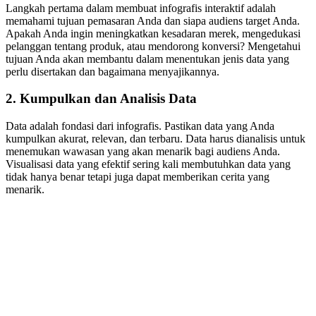
Langkah pertama dalam membuat infografis interaktif adalah
memahami tujuan pemasaran Anda dan siapa audiens target Anda.
Apakah Anda ingin meningkatkan kesadaran merek, mengedukasi
pelanggan tentang produk, atau mendorong konversi? Mengetahui
tujuan Anda akan membantu dalam menentukan jenis data yang
perlu disertakan dan bagaimana menyajikannya.
2. Kumpulkan dan Analisis Data
Data adalah fondasi dari infografis. Pastikan data yang Anda
kumpulkan akurat, relevan, dan terbaru. Data harus dianalisis untuk
menemukan wawasan yang akan menarik bagi audiens Anda.
Visualisasi data yang efektif sering kali membutuhkan data yang
tidak hanya benar tetapi juga dapat memberikan cerita yang
menarik.