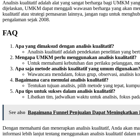
Analisis kualitatif adalah alat yang sangat berharga bagi UMKM ya
dijelaskan, UMKM dapat menggali wawasan berharga yang akan menin
kualitatif atau strategi pemasaran lainnya, jangan ragu untuk menghu
pengalaman sejak 2008.
FAQ
Apa yang dimaksud dengan analisis kualitatif?
Analisis kualitatif adalah pendekatan penelitian yang b
Mengapa UMKM perlu menggunakan analisis kualitatif?
Untuk memahami kebutuhan dan perilaku pelanggan, m
Apa saja metode analisis kualitatif yang umum digunakan
Wawancara mendalam, fokus grup, observasi, analisis ko
Bagaimana cara memulai analisis kualitatif?
Tentukan tujuan analisis, pilih metode yang tepat, kumpul
Apa tips untuk sukses dalam analisis kualitatif?
Libatkan tim, jadwalkan waktu untuk analisis, fokus pada 
See also
Bagaimana Funnel Penjualan Dapat Meningkatkan
Dengan memahami dan menerapkan analisis kualitatif, Anda akan 
informasi lebih lanjut tentang menggunakan analisis kualitatif dala