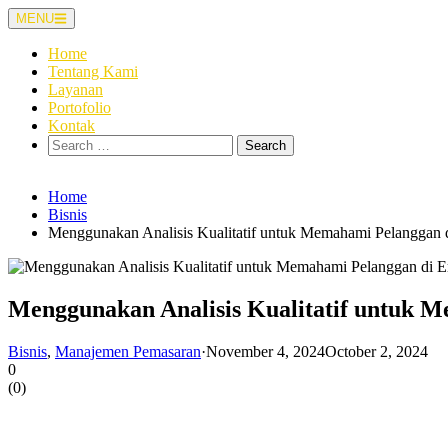
Skip
MENU
to
content
Home
Tentang Kami
Layanan
Portofolio
Kontak
Search
for:
Home
Bisnis
Menggunakan Analisis Kualitatif untuk Memahami Pelanggan d
Menggunakan Analisis Kualitatif untuk M
Bisnis
,
Manajemen Pemasaran
·
November 4, 2024
October 2, 2024
0
(
0
)