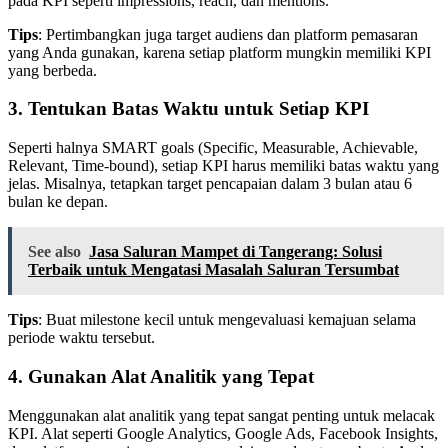
pada KPI seperti impressions, reach, dan mentions.
Tips
: Pertimbangkan juga target audiens dan platform pemasaran
yang Anda gunakan, karena setiap platform mungkin memiliki KPI
yang berbeda.
3. Tentukan Batas Waktu untuk Setiap KPI
Seperti halnya SMART goals (Specific, Measurable, Achievable,
Relevant, Time-bound), setiap KPI harus memiliki batas waktu yang
jelas. Misalnya, tetapkan target pencapaian dalam 3 bulan atau 6
bulan ke depan.
See also
Jasa Saluran Mampet di Tangerang: Solusi
Terbaik untuk Mengatasi Masalah Saluran Tersumbat
Tips
: Buat milestone kecil untuk mengevaluasi kemajuan selama
periode waktu tersebut.
4. Gunakan Alat Analitik yang Tepat
Menggunakan alat analitik yang tepat sangat penting untuk melacak
KPI. Alat seperti Google Analytics, Google Ads, Facebook Insights,