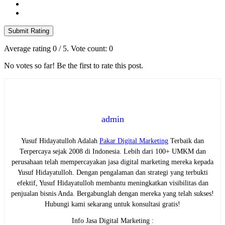
Submit Rating
Average rating
0
/ 5. Vote count:
0
No votes so far! Be the first to rate this post.
admin
Yusuf Hidayatulloh Adalah
Pakar Digital Marketing
Terbaik dan
Terpercaya sejak 2008 di Indonesia. Lebih dari 100+ UMKM dan
perusahaan telah mempercayakan jasa digital marketing mereka kepada
Yusuf Hidayatulloh. Dengan pengalaman dan strategi yang terbukti
efektif, Yusuf Hidayatulloh membantu meningkatkan visibilitas dan
penjualan bisnis Anda. Bergabunglah dengan mereka yang telah sukses!
Hubungi kami sekarang untuk konsultasi gratis!
Info Jasa Digital Marketing :