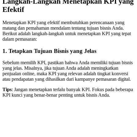
Langkah-Langkah Menetapkan KPI yang
Efektif
Menetapkan KPI yang efektif membutuhkan perencanaan yang
matang dan pemahaman mendalam tentang tujuan bisnis Anda.
Berikut adalah langkah-langkah untuk menetapkan KPI yang tepat
dalam pemasaran:
1. Tetapkan Tujuan Bisnis yang Jelas
Sebelum memilih KPI, pastikan bahwa Anda memiliki tujuan bisnis
yang jelas. Misalnya, jika tujuan Anda adalah meningkatkan
penjualan online, maka KPI yang relevan adalah tingkat konversi
atau pendapatan yang dihasilkan dari kampanye pemasaran digital.
Tips
: Jangan menetapkan terlalu banyak KPI. Fokus pada beberapa
KPI kunci yang benar-benar penting untuk bisnis Anda.