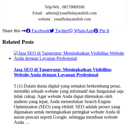
Telp/WA ; 08170009168
Email : admin@yusufhidayatulloh.com
website : yusufhidayatulloh.com
Share this
Facebook
Twitter
WhatsApp
Pin It
Related Posts
Jasa SEO di Tangerang: Meningkatkan Visibilitas
Website Anda dengan Layanan Profesional
5 (1) Dalam dunia digital yang semakin berkembang pesat,
memiliki sebuah website yang informatif dan fungsional saja
tidak cukup. Agar website Anda dapat ditemukan oleh
audiens yang tepat, Anda memerlukan Search Engine
Optimization (SEO) yang efektif. SEO adalah proses yang
digunakan untuk meningkatkan peringkat website Anda di
mesin pencari seperti Google, sehingga membuat website
Anda …