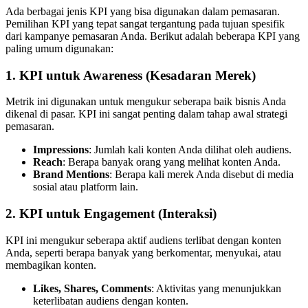
Ada berbagai jenis KPI yang bisa digunakan dalam pemasaran.
Pemilihan KPI yang tepat sangat tergantung pada tujuan spesifik
dari kampanye pemasaran Anda. Berikut adalah beberapa KPI yang
paling umum digunakan:
1.
KPI untuk Awareness (Kesadaran Merek)
Metrik ini digunakan untuk mengukur seberapa baik bisnis Anda
dikenal di pasar. KPI ini sangat penting dalam tahap awal strategi
pemasaran.
Impressions
: Jumlah kali konten Anda dilihat oleh audiens.
Reach
: Berapa banyak orang yang melihat konten Anda.
Brand Mentions
: Berapa kali merek Anda disebut di media
sosial atau platform lain.
2.
KPI untuk Engagement (Interaksi)
KPI ini mengukur seberapa aktif audiens terlibat dengan konten
Anda, seperti berapa banyak yang berkomentar, menyukai, atau
membagikan konten.
Likes, Shares, Comments
: Aktivitas yang menunjukkan
keterlibatan audiens dengan konten.