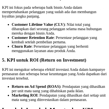
KPI ini fokus pada seberapa baik bisnis Anda dalam
mempertahankan pelanggan yang sudah ada dan membangun
loyalitas jangka panjang.
Customer Lifetime Value (CLV)
: Nilai total yang
diharapkan dari seorang pelanggan selama masa hubungan
mereka dengan bisnis Anda.
Customer Retention Rate
: Persentase pelanggan yang
kembali setelah pembelian pertama.
Churn Rate
: Persentase pelanggan yang berhenti
menggunakan layanan atau produk Anda.
5.
KPI untuk ROI (Return on Investment)
KPI ini mengukur seberapa efektif investasi Anda dalam kampanye
pemasaran dan seberapa besar keuntungan yang Anda dapatkan dari
investasi tersebut.
Return on Ad Spend (ROAS)
: Pendapatan yang dihasilkan
per unit mata uang yang dihabiskan pada iklan.
Marketing ROI
: Pendapatan yang dihasilkan dari setiap unit
mata uang yang diinvestasikan dalam pemasaran.