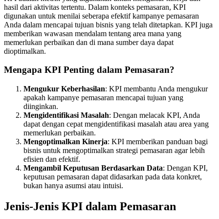
hasil dari aktivitas tertentu. Dalam konteks pemasaran, KPI
digunakan untuk menilai seberapa efektif kampanye pemasaran
Anda dalam mencapai tujuan bisnis yang telah ditetapkan. KPI juga
memberikan wawasan mendalam tentang area mana yang
memerlukan perbaikan dan di mana sumber daya dapat
dioptimalkan.
Mengapa KPI Penting dalam Pemasaran?
Mengukur Keberhasilan
: KPI membantu Anda mengukur
apakah kampanye pemasaran mencapai tujuan yang
diinginkan.
Mengidentifikasi Masalah
: Dengan melacak KPI, Anda
dapat dengan cepat mengidentifikasi masalah atau area yang
memerlukan perbaikan.
Mengoptimalkan Kinerja
: KPI memberikan panduan bagi
bisnis untuk mengoptimalkan strategi pemasaran agar lebih
efisien dan efektif.
Mengambil Keputusan Berdasarkan Data
: Dengan KPI,
keputusan pemasaran dapat didasarkan pada data konkret,
bukan hanya asumsi atau intuisi.
Jenis-Jenis KPI dalam Pemasaran