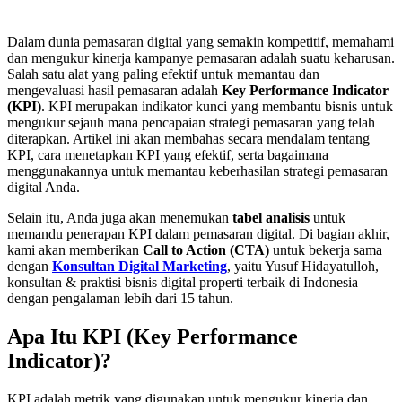
Dalam dunia pemasaran digital yang semakin kompetitif, memahami
dan mengukur kinerja kampanye pemasaran adalah suatu keharusan.
Salah satu alat yang paling efektif untuk memantau dan
mengevaluasi hasil pemasaran adalah
Key Performance Indicator
(KPI)
. KPI merupakan indikator kunci yang membantu bisnis untuk
mengukur sejauh mana pencapaian strategi pemasaran yang telah
diterapkan. Artikel ini akan membahas secara mendalam tentang
KPI, cara menetapkan KPI yang efektif, serta bagaimana
menggunakannya untuk memantau keberhasilan strategi pemasaran
digital Anda.
Selain itu, Anda juga akan menemukan
tabel analisis
untuk
memandu penerapan KPI dalam pemasaran digital. Di bagian akhir,
kami akan memberikan
Call to Action (CTA)
untuk bekerja sama
dengan
Konsultan Digital Marketing
, yaitu Yusuf Hidayatulloh,
konsultan & praktisi bisnis digital properti terbaik di Indonesia
dengan pengalaman lebih dari 15 tahun.
Apa Itu KPI (Key Performance
Indicator)?
KPI adalah metrik yang digunakan untuk mengukur kinerja dan