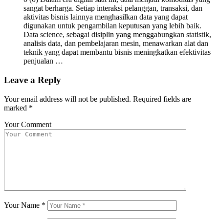
sangat berharga. Setiap interaksi pelanggan, transaksi, dan
aktivitas bisnis lainnya menghasilkan data yang dapat
digunakan untuk pengambilan keputusan yang lebih baik.
Data science, sebagai disiplin yang menggabungkan statistik,
analisis data, dan pembelajaran mesin, menawarkan alat dan
teknik yang dapat membantu bisnis meningkatkan efektivitas
penjualan …
Leave a Reply
Your email address will not be published.
Required fields are
marked
*
Your Comment
Your Name
*