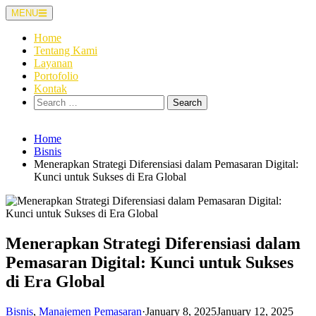
Skip
MENU
to
content
Home
Tentang Kami
Layanan
Portofolio
Kontak
Search
for:
Home
Bisnis
Menerapkan Strategi Diferensiasi dalam Pemasaran Digital:
Kunci untuk Sukses di Era Global
Menerapkan Strategi Diferensiasi dalam
Pemasaran Digital: Kunci untuk Sukses
di Era Global
Bisnis
,
Manajemen Pemasaran
·
January 8, 2025
January 12, 2025