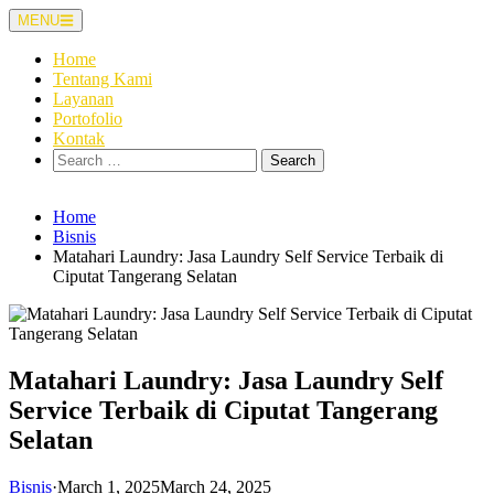
Skip
MENU
to
content
Home
Tentang Kami
Layanan
Portofolio
Kontak
Search
for:
Home
Bisnis
Matahari Laundry: Jasa Laundry Self Service Terbaik di
Ciputat Tangerang Selatan
Matahari Laundry: Jasa Laundry Self
Service Terbaik di Ciputat Tangerang
Selatan
Bisnis
·
March 1, 2025
March 24, 2025