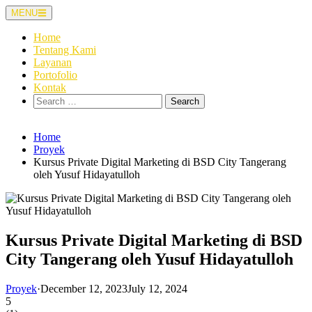
Skip
MENU
to
content
Home
Tentang Kami
Layanan
Portofolio
Kontak
Search
for:
Home
Proyek
Kursus Private Digital Marketing di BSD City Tangerang
oleh Yusuf Hidayatulloh
Kursus Private Digital Marketing di BSD
City Tangerang oleh Yusuf Hidayatulloh
Proyek
·
December 12, 2023
July 12, 2024
5