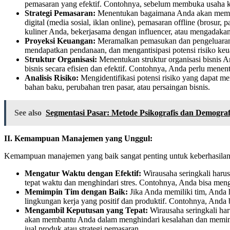
pemasaran yang efektif. Contohnya, sebelum membuka usaha kuli
Strategi Pemasaran:
Menentukan bagaimana Anda akan memasar
digital (media sosial, iklan online), pemasaran offline (bros
kuliner Anda, bekerjasama dengan influencer, atau mengadakan
Proyeksi Keuangan:
Meramalkan pemasukan dan pengeluaran b
mendapatkan pendanaan, dan mengantisipasi potensi risiko keu
Struktur Organisasi:
Menentukan struktur organisasi bisnis 
bisnis secara efisien dan efektif. Contohnya, Anda perlu mene
Analisis Risiko:
Mengidentifikasi potensi risiko yang dapat m
bahan baku, perubahan tren pasar, atau persaingan bisnis.
See also
Segmentasi Pasar: Metode Psikografis dan Demograf
II. Kemampuan Manajemen yang Unggul:
Kemampuan manajemen yang baik sangat penting untuk keberhasilan
Mengatur Waktu dengan Efektif:
Wirausaha seringkali har
tepat waktu dan menghindari stres. Contohnya, Anda bisa me
Memimpin Tim dengan Baik:
Jika Anda memiliki tim, And
lingkungan kerja yang positif dan produktif. Contohnya, Anda
Mengambil Keputusan yang Tepat:
Wirausaha seringkali ha
akan membantu Anda dalam menghindari kesalahan dan meminima
jual produk atau strategi pemasaran.