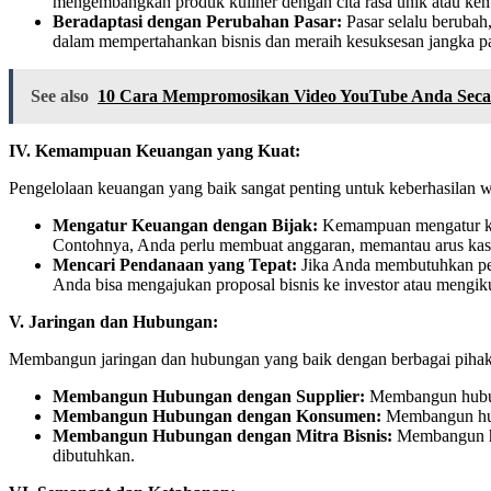
mengembangkan produk kuliner dengan cita rasa unik atau ke
Beradaptasi dengan Perubahan Pasar:
Pasar selalu berubah
dalam mempertahankan bisnis dan meraih kesuksesan jangka pa
See also
10 Cara Mempromosikan Video YouTube Anda Secar
IV. Kemampuan Keuangan yang Kuat:
Pengelolaan keuangan yang baik sangat penting untuk keberhasilan 
Mengatur Keuangan dengan Bijak:
Kemampuan mengatur keu
Contohnya, Anda perlu membuat anggaran, memantau arus kas, 
Mencari Pendanaan yang Tepat:
Jika Anda membutuhkan pen
Anda bisa mengajukan proposal bisnis ke investor atau mengiku
V. Jaringan dan Hubungan:
Membangun jaringan dan hubungan yang baik dengan berbagai pihak s
Membangun Hubungan dengan Supplier:
Membangun hubung
Membangun Hubungan dengan Konsumen:
Membangun hubu
Membangun Hubungan dengan Mitra Bisnis:
Membangun hu
dibutuhkan.