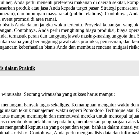
ner, Anda perlu meneliti preferensi makanan di daerah sekitar, kompet
kan produk atau jasa Anda kepada target pasar. Strategi pemasaran y
ur, pameran), dan hubungan masyarakat (public relations). Contohnya,
 event promosi di area ramai.
isnis Anda dalam jangka waktu tertentu. Proyeksi keuangan yang ak
angan. Contohnya, Anda perlu menghitung biaya produksi, biaya opera
Anda, termasuk peran dan tanggung jawab masing-masing anggota tim. 
ntukan siapa yang bertanggung jawab atas produksi, pemasaran, dan ke
engancam keberhasilan bisnis Anda dan membuat rencana mitigasi ris
is dalam Praktik
 wirausaha. Seorang wirausaha yang sukses harus mampu:
us menangani banyak tugas sekaligus. Kemampuan mengatur waktu den
nggunakan teknik manajemen waktu seperti Pomodoro Technique atau E
a harus mampu memimpin dan memotivasi mereka untuk mencapai tuju
 bisa memberikan pelatihan kepada tim, memberikan penghargaan atas k
rus mengambil keputusan yang cepat dan tepat, bahkan dalam situasi
lisir risiko. Contohnya, Anda perlu menganalisis data dan informas