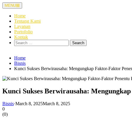
Skip
MENU
to
content
Home
Tentang Kami
Layanan
Portofolio
Kontak
Search
for:
Home
Bisnis
Kunci Sukses Berwirausaha: Mengungkap Faktor-Faktor Pene
Kunci Sukses Berwirausaha: Mengungkap 
Bisnis
·
March 8, 2025
March 8, 2025
0
(
0
)