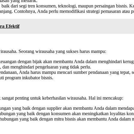
masan yang menarik.
, baik dari segi tren konsumen, teknologi, maupun persaingan bisni
njang. Contohnya, Anda perlu memodifikasi strategi pemasaran atau p
a Efektif
wirausaha. Seorang wirausaha yang sukses harus mampu:
angan dengan bijak akan membantu Anda dalam menghindari kerugian
dan menghindari pengeluaran yang tidak perlu.
danaan, Anda harus mampu mencari sumber pendanaan yang tepat, sepe
ti program inkubator bisnis.
angat penting untuk keberhasilan wirausaha. Hal ini mencakup:
an yang baik dengan supplier akan membantu Anda dalam mendapatka
ngan yang baik dengan konsumen akan meningkatkan loyalitas konsu
bungan yang baik dengan mitra bisnis akan membantu Anda dalam me