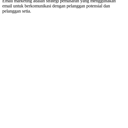
Email marketing adalah strategi pemasaran yang menggunakan
email untuk berkomunikasi dengan pelanggan potensial dan
pelanggan setia.