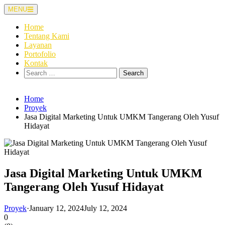
Skip
MENU
to
content
Home
Tentang Kami
Layanan
Portofolio
Kontak
Search
for:
Home
Proyek
Jasa Digital Marketing Untuk UMKM Tangerang Oleh Yusuf
Hidayat
Jasa Digital Marketing Untuk UMKM
Tangerang Oleh Yusuf Hidayat
Proyek
·
January 12, 2024
July 12, 2024
0