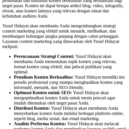
pembuatan dan distribusi konten berkualitas yang bermanfaat bagi
target pasar. Konten ini dapat berupa artikel blog, video, infografis,
ebook, atau konten lainnya yang relevan dengan minat dan
kebutuhan audiens Anda.
Yusuf Hidayat akan membantu Anda mengembangkan strategi
content marketing yang efektif untuk menarik, melibatkan, dan
membangun hubungan jangka panjang dengan calon pelanggan.
Layanan content marketing yang ditawarkan oleh Yusuf Hidayat
meliputi:
Perencanaan Strategi Content:
Yusuf Hidayat akan
membantu Anda menentukan topik konten yang relevan,
format konten yang efektif, dan jadwal publikasi yang
optimal.
Penulisan Konten Berkualitas:
Yusuf Hidayat memiliki tim
penulis profesional yang mampu menghasilkan konten yang
informatif, menarik, dan SEO-friendly.
Optimasi Konten untuk SEO:
Yusuf Hidayat akan
mengoptimalkan konten Anda untuk mesin pencari agar
mudah ditemukan oleh target pasar Anda.
Distribusi Konten:
Yusuf Hidayat akan membantu Anda
menyebarkan konten Anda melalui berbagai platform online,
seperti blog, media sosial, dan email marketing.
Analisis Performa Konten:
Yusuf Hidayat akan melacak
performa konten Anda dan memberikan laporan analitik untuk