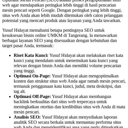
web agar mendapatkan peringkat lebih tinggi di hasil pencarian
mesin pencari seperti Google. Dengan peringkat yang lebih tinggi,
situs web Anda akan lebih mudah ditemukan oleh calon pelanggan
potensial yang mencari produk atau layanan yang Anda tawarkan.
Yusuf Hidayat memahami betapa pentingnya SEO untuk
kesuksesan bisnis online UMKM di Tangerang. Ia menawarkan
berbagai layanan SEO yang disesuaikan dengan kebutuhan dan
target pasar Anda, termasuk:
Riset Kata Kunci:
Yusuf Hidayat akan melakukan riset kata
kunci yang mendalam untuk menemukan kata kunci yang
relevan dengan bisnis Anda dan memiliki volume pencarian
yang tinggi.
Optimasi On-Page:
Yusuf Hidayat akan mengoptimalkan
konten dan struktur situs web Anda agar ramah mesin pencari,
termasuk penggunaan kata kunci, judul, meta deskripsi, dan
tag alt.
Optimasi Off-Page:
Yusuf Hidayat akan membangun
backlink berkualitas dari situs web terpercaya untuk
meningkatkan otoritas dan kredibilitas situs web Anda di mata
mesin pencari.
Analisis SEO:
Yusuf Hidayat akan menyediakan laporan
analitik SEO secara berkala untuk memantau performa situs
web Anda dan mengidentifikasi area yang perlu ditingkatkan.