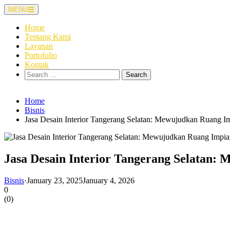
Skip
MENU
to
content
Home
Tentang Kami
Layanan
Portofolio
Kontak
Search
for:
Home
Bisnis
Jasa Desain Interior Tangerang Selatan: Mewujudkan Ruang I
Jasa Desain Interior Tangerang Selatan:
Bisnis
·
January 23, 2025
January 4, 2026
0
(
0
)