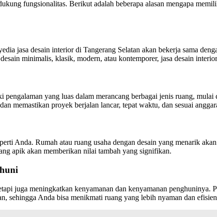
kung fungsionalitas. Berikut adalah beberapa alasan mengapa memilih j
nyedia jasa desain interior di Tangerang Selatan akan bekerja sama de
sain minimalis, klasik, modern, atau kontemporer, jasa desain interio
liki pengalaman yang luas dalam merancang berbagai jenis ruang, mulai
n memastikan proyek berjalan lancar, tepat waktu, dan sesuai anggar
properti Anda. Rumah atau ruang usaha dengan desain yang menarik aka
ang apik akan memberikan nilai tambah yang signifikan.
huni
, tetapi juga meningkatkan kenyamanan dan kenyamanan penghuninya. Pen
, sehingga Anda bisa menikmati ruang yang lebih nyaman dan efisien