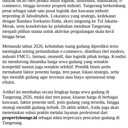
banyak dicari oleh pelaku bisnis logistik, distributor, manufaktur, e-
commerce, hingga investor properti industri. Tangerang berkembang
pesat sebagai salah satu pusat logistik dan kawasan industri
terpenting di Jabodetabek. Lokasinya yang strategis, kedekatan
dengan Bandara Soekarno-Hatta, akses langsung ke Tol Jakarta–
Merak, serta konektivitas ke pelabuhan membuat Tangerang
menjadi pilihan utama untuk aktivitas pergudangan skala kecil
hingga besar.
Memasuki tahun 2026, kebutuhan ruang gudang diprediksi terus
meningkat seiring pertumbuhan e-commerce, distribusi ritel modern,
industri FMCG, farmasi, otomotif, dan logistik pihak ketiga. Kondisi
ini mendorong dinamika harga sewa gudang yang semakin
kompetitif namun juga semakin selektif. Pemilik bisnis perlu
memahami faktor penentu harga, tren pasar, lokasi strategis, serta
tips memilih gudang agar investasi atau biaya operasional tetap
efisien.
Artikel ini membahas secara lengkap harga sewa gudang di
Tangerang 2026, mulai dari tren pasar, kisaran harga di berbagai
kawasan, faktor penentu tarif, jenis gudang yang tersedia, hingga
strategi memilih gudang terbaik. Di akhir artikel, Anda juga akan
menemukan solusi praktis melalui layanan profesional dari
propertylounge.id
sebagai mitra terpercaya pencarian gudang di
Tangerang.