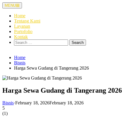
Skip
MENU
to
content
Home
Tentang Kami
Layanan
Portofolio
Kontak
Search
for:
Home
Bisnis
Harga Sewa Gudang di Tangerang 2026
Harga Sewa Gudang di Tangerang 2026
Bisnis
·
February 18, 2026
February 18, 2026
5
(
1
)