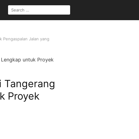
SEARCH
FOR:
k Pengaspalan Jalan yang
i Tangerang
k Proyek