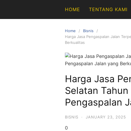
Skip
HOME
TENTANG KAMI
to
content
Home
Bisnis
Harga Jasa Pengaspalan Jalan Terp
Berkualitas
Harga Jasa Pe
Selatan Tahun
Pengaspalan Ja
BISNIS
·
JANUARY 23, 2025
0