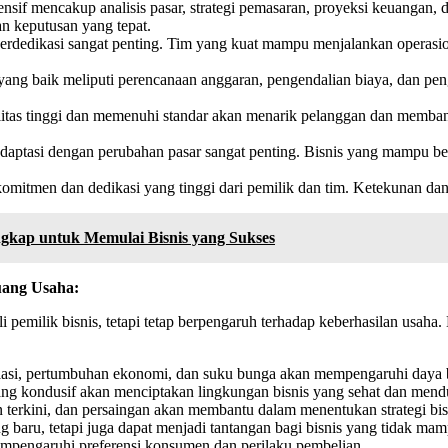
if mencakup analisis pasar, strategi pemasaran, proyeksi keuangan, d
n keputusan yang tepat.
 berdedikasi sangat penting. Tim yang kuat mampu menjalankan opera
ang baik meliputi perencanaan anggaran, pengendalian biaya, dan pe
itas tinggi dan memenuhi standar akan menarik pelanggan dan memban
ptasi dengan perubahan pasar sangat penting. Bisnis yang mampu ber
mitmen dan dedikasi yang tinggi dari pemilik dan tim. Ketekunan dan
gkap untuk Memulai Bisnis yang Sukses
uang Usaha:
 pemilik bisnis, tetapi tetap berpengaruh terhadap keberhasilan usaha.
lasi, pertumbuhan ekonomi, dan suku bunga akan mempengaruhi daya be
i yang kondusif akan menciptakan lingkungan bisnis yang sehat dan me
 terkini, dan persaingan akan membantu dalam menentukan strategi bisn
baru, tetapi juga dapat menjadi tantangan bagi bisnis yang tidak mam
mpengaruhi preferensi konsumen dan perilaku pembelian.