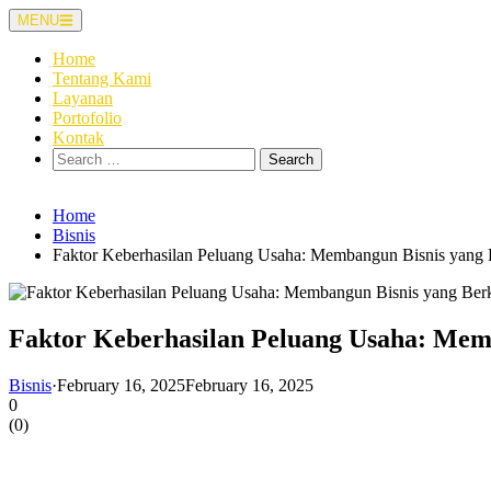
Skip
MENU
to
content
Home
Tentang Kami
Layanan
Portofolio
Kontak
Search
for:
Home
Bisnis
Faktor Keberhasilan Peluang Usaha: Membangun Bisnis yang
Faktor Keberhasilan Peluang Usaha: Mem
Bisnis
·
February 16, 2025
February 16, 2025
0
(
0
)