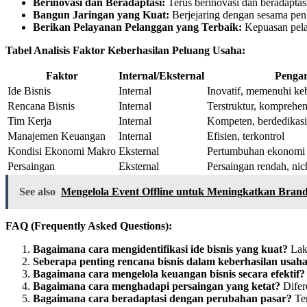
Berinovasi dan Beradaptasi:
Terus berinovasi dan beradaptas
Bangun Jaringan yang Kuat:
Berjejaring dengan sesama peng
Berikan Pelayanan Pelanggan yang Terbaik:
Kepuasan pelan
Tabel Analisis Faktor Keberhasilan Peluang Usaha:
Faktor
Internal/Eksternal
Pengar
Ide Bisnis
Internal
Inovatif, memenuhi ke
Rencana Bisnis
Internal
Terstruktur, komprehen
Tim Kerja
Internal
Kompeten, berdedikasi
Manajemen Keuangan
Internal
Efisien, terkontrol
Kondisi Ekonomi Makro
Eksternal
Pertumbuhan ekonomi ya
Persaingan
Eksternal
Persaingan rendah, nic
See also
Mengelola Event Offline untuk Meningkatkan Bran
FAQ (Frequently Asked Questions):
Bagaimana cara mengidentifikasi ide bisnis yang kuat?
Laku
Seberapa penting rencana bisnis dalam keberhasilan usah
Bagaimana cara mengelola keuangan bisnis secara efektif?
Bagaimana cara menghadapi persaingan yang ketat?
Difere
Bagaimana cara beradaptasi dengan perubahan pasar?
Ter