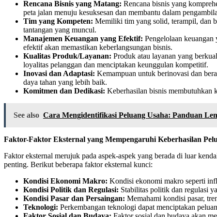
Rencana Bisnis yang Matang:
Rencana bisnis yang komprehens
peta jalan menuju kesuksesan dan membantu dalam pengambila
Tim yang Kompeten:
Memiliki tim yang solid, terampil, dan
tantangan yang muncul.
Manajemen Keuangan yang Efektif:
Pengelolaan keuangan y
efektif akan memastikan keberlangsungan bisnis.
Kualitas Produk/Layanan:
Produk atau layanan yang berkual
loyalitas pelanggan dan menciptakan keunggulan kompetitif.
Inovasi dan Adaptasi:
Kemampuan untuk berinovasi dan berada
daya tahan yang lebih baik.
Komitmen dan Dedikasi:
Keberhasilan bisnis membutuhkan ko
See also
Cara Mengidentifikasi Peluang Usaha: Panduan Len
Faktor-Faktor Eksternal yang Mempengaruhi Keberhasilan Pel
Faktor eksternal merujuk pada aspek-aspek yang berada di luar kendali
penting. Berikut beberapa faktor eksternal kunci:
Kondisi Ekonomi Makro:
Kondisi ekonomi makro seperti inf
Kondisi Politik dan Regulasi:
Stabilitas politik dan regulas
Kondisi Pasar dan Persaingan:
Memahami kondisi pasar, tren
Teknologi:
Perkembangan teknologi dapat menciptakan peluang 
Faktor Sosial dan Budaya:
Faktor sosial dan budaya akan me