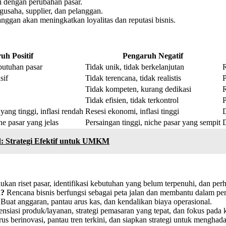
i dengan perubahan pasar.
usaha, supplier, dan pelanggan.
ggan akan meningkatkan loyalitas dan reputasi bisnis.
uh Positif
Pengaruh Negatif
butuhan pasar
Tidak unik, tidak berkelanjutan
R
sif
Tidak terencana, tidak realistis
P
Tidak kompeten, kurang dedikasi
R
Tidak efisien, tidak terkontrol
P
ng tinggi, inflasi rendah
Resesi ekonomi, inflasi tinggi
D
he pasar yang jelas
Persaingan tinggi, niche pasar yang sempit
D
d: Strategi Efektif untuk UMKM
kan riset pasar, identifikasi kebutuhan yang belum terpenuhi, dan perha
a?
Rencana bisnis berfungsi sebagai peta jalan dan membantu dalam pe
Buat anggaran, pantau arus kas, dan kendalikan biaya operasional.
nsiasi produk/layanan, strategi pemasaran yang tepat, dan fokus pada k
us berinovasi, pantau tren terkini, dan siapkan strategi untuk menghad